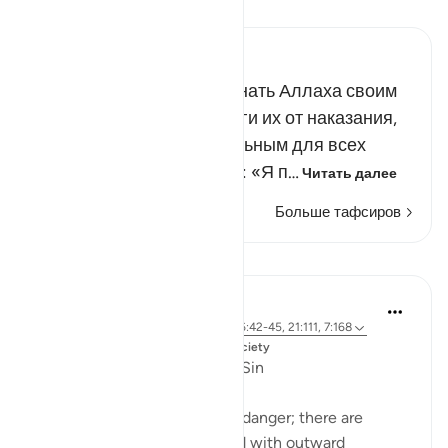
Прочитайте тафсир.
Russian Tafseer Al Saddi
Если они откажутся признать Аллаха своим
Господом, то предостереги их от наказания,
которое станет показательным для всех
остальных людей. Скажи: «Я п…
Читать далее
Больше тафсиров
Уроки
Dr. Magdy Al-Hilali
5 лет назад
·
Ссылка
айа 23:55-56, 6:42-45, 21:111, 7:168
Опубликовано в
Muslim American Society
Fear of Gradual Decline into Sin
The Quran speaks about this danger; there are
people who will be showered with outward