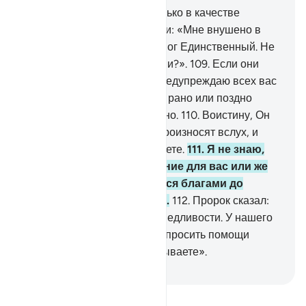
107
.
Мы отправили тебя только в качестве
милости к мирам.
108
.
Скажи: «Мне внушено в
откровении, что ваш Бог - Бог Единственный. Не
станете ли вы мусульманами?».
109
.
Если они
отвернутся, то скажи: «Я предупреждаю всех вас
в равной мере, и я не знаю, рано или поздно
настанет то, что вам обещано.
110
.
Воистину, Он
ведает о словах, которые произносят вслух, и
ведает о том, что вы утаиваете.
111
.
Я не знаю,
может быть, это - искушение для вас или же
возможность пользоваться благами до
определенного времени».
112
.
Пророк сказал:
«Господи! Рассуди по справедливости. У нашего
Милостивого Господа надо просить помощи
против того, что вы приписываете».
-
Russian Translation ( Elmir Kuliev )