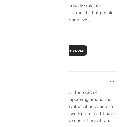
blessings so that they may gradually sink into
sinfulness. It is a slow erosion of morals that people
may not detect. Just because one live...
Узнать больше
23
3
Читать другие уроки
Размышления
Nadia
2 года назад
·
Ссылка
айа 21:111
Lately I've been thinking about the topic of
blessings. Looking at what's happening around the
world: Poverty, genocide, starvation, illness, and so
on, I look around myself, I am well-protected, I have
enough to eat, drink, I can take care of myself and I