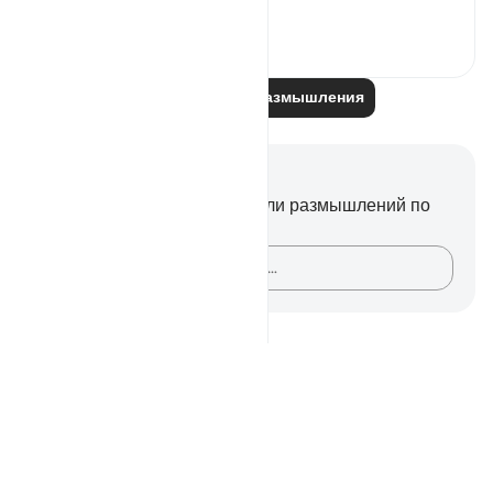
am ...
Узнать больше
10
6
Читайте другие размышления
Заметки и размышления
У вас нет никаких заметок или размышлений по
этому стиху.
Зафиксируйте свои мысли…