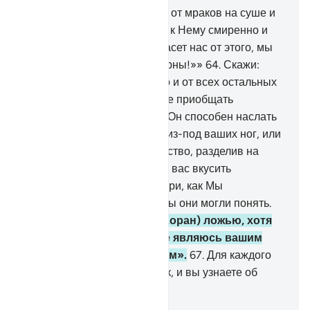
63
.
Скажи: «Кто спасает вас от мраков на суше и
на море, когда вы взываете к Нему смиренно и
тайно, говоря: «Если Он спасет нас от этого, мы
непременно будем благодарны!»»
64
.
Скажи:
«Аллах спасает вас от этого и от всех остальных
скорбей. Но вы продолжаете приобщать
сотоварищей».
65
.
Скажи: «Он способен наслать
на вас мучения сверху или из-под ваших ног, или
привести вас в замешательство, разделив на
группировки и дав одним из вас вкусить
жестокость других». Посмотри, как Мы
разъясняем знамения, чтобы они могли понять.
66
.
Твой народ счел его (Коран) ложью, хотя
это - истина. Скажи: «Я не являюсь вашим
попечителем и хранителем».
67
.
Для каждого
сообщения установлен срок, и вы узнаете об
этом.
-
Russian Translation ( Elmir Kuliev )