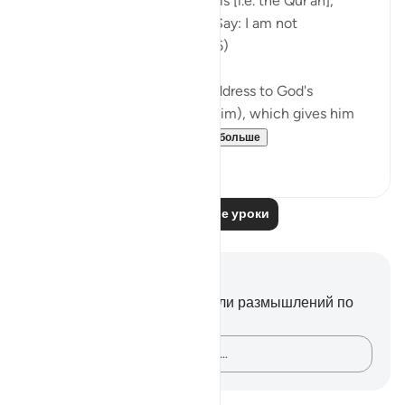
Your people have rejected this [i.e. the Qur'an],
although it is the very truth. Say: I am not
responsible for you. (Verse 66)
The passage starts with an address to God's
Messenger (peace be upon him), which gives him
and all believers wh...
Узнать больше
0
0
Читать другие уроки
Заметки и размышления
У вас нет никаких заметок или размышлений по
этому стиху.
Зафиксируйте свои мысли…