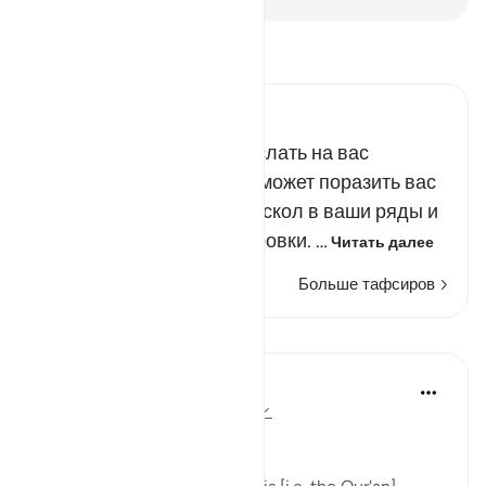
Прочитайте тафсир.
Russian Tafseer Al Saddi
Всевышний способен наслать на вас
наказание отовсюду. Он может поразить вас
сверху и снизу, внести раскол в ваши ряды и
разделить вас на группировки. …
Читать далее
Больше тафсиров
Уроки
In the Shade of the Quran
31 неделю назад
·
Ссылка
айа 6:66
Consistent Attitude