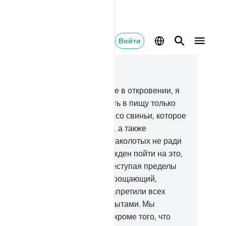
Войти
тать в контексте
ва 6, Страница 148, Джуз 8
5
.
Скажи: «Из того, что дано мне в откровении, я
хожу запрещенным употреблять в пищу только
ртвечину, пролитую кровь и мясо свиньи, которое
ли которая) является скверной, а также
дозволенное мясо животных, заколотых не ради
лаха». Если же кто-либо вынужден пойти на это,
 домогаясь запретного и не преступая пределы
обходимого, то ведь Аллах - Прощающий,
лосердный.
146
.
Иудеям Мы запретили всех
вотных с нераздвоенными копытами. Мы
претили им сало коров и овец, кроме того, что