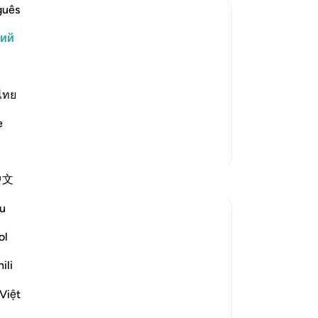
на
guês
см
кий
бе
ецом, то продолжай проповедовать
со
 им о том, что Аллах обладает
об
ся на все творения. Пусть же они
на
ไทย
е деяния, важнейшим и главнейшим
лю
e
-
Ru
Больше тафсиров
За
Размышления
中文
У 
эт
u
Abdus Samiul Basir
5 лет назад
·
Ссылка
айа 6:147
ol
Allah's mercy
ili
Allaah is Most Gracious, Most Merciful.
Việt
There are innumerable images of mercy in
the Qur'an. He has shown great mercy