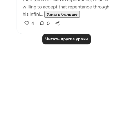
willing to accept that repentance through
his infini...
Узнать больше
4
0
Читать другие уроки
Notes
placeholders
close