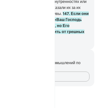
ходится на спинном хребте и внутренностях или
ешалось с костями. Так Мы наказали их за их
счинства. Воистину, Мы правдивы.
147
.
Если они
чтут тебя лжецом, то скажи: «Ваш Господь
ладает обширной милостью, но Его
казание невозможно отвратить от грешных
дей».
ssian Translation ( Elmir Kuliev )
метки и размышления
вас нет никаких заметок или размышлений по
ому стиху.
Зафиксируйте свои мысли…