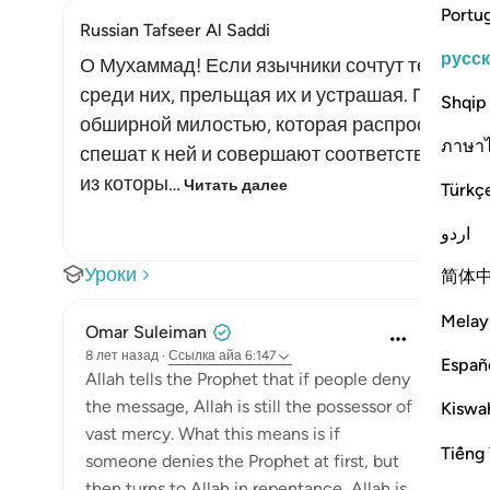
Portu
Russian Tafseer Al Saddi
русс
О Мухаммад! Если язычники сочтут тебя лж
среди них, прельщая их и устрашая. Поведай
Shqip
обширной милостью, которая распространяет
ภาษา
спешат к ней и совершают соответствующи
из которы…
Читать далее
Türkç
اردو
Уроки
简体
Melay
Omar Suleiman
8 лет назад
·
Ссылка
айа 6:147
Españ
Allah tells the Prophet that if people deny
the message, Allah is still the possessor of
Kiswah
vast mercy. What this means is if
Tiếng 
someone denies the Prophet at first, but
then turns to Allah in repentance, Allah is