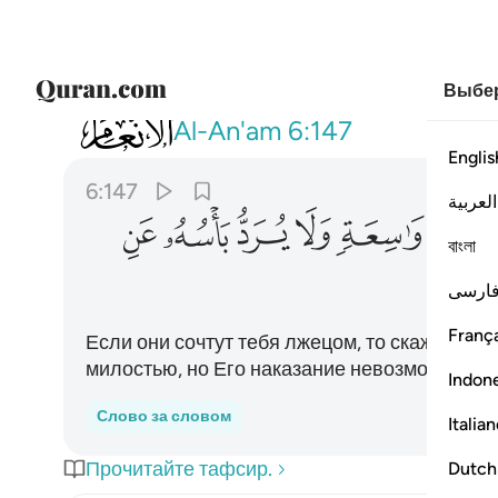
Выбер
006
فان كذبوك فقل ربكم ذو رحمة واسعة ولا
Al-An'am
6:147
Englis
6:147
العربية
ﱇ
ﱈ
ﱉ
ﱊ
ﱋ
বাংলা
ارسی
França
Если они сочтут тебя лжецом, то скажи: «В
милостью, но Его наказание невозможно от
Indon
Слово за словом
Italia
Прочитайте тафсир.
Dutch