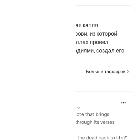
Russian Tafseer Al Saddi
По воле Аллаха крошечная капля
превратилась в сгусток крови, из которой
вырос целый организм. Аллах провел
человека различными стадиями, создал его
со…
Читать далее
Больше тафсиров
Уроки
In the Shade of the Quran
31 неделю назад
·
Ссылка
айа 75:40
The surah concludes with a note that brings
together the truths outlined through its verses:
"Is He not, then, able to bring the dead back to life?"