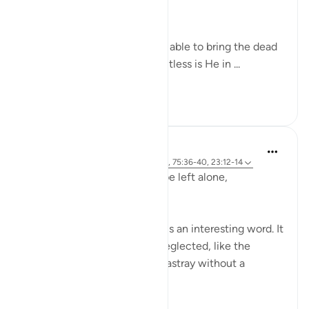
(Verse 40)
Yes, indeed! God Almighty is able to bring the dead
back to life. Yes, indeed! Limitless is He in ...
Узнать больше
0
0
Hammad Fahim
2 года назад
·
Ссылка
айа 23:115-118, 75:36-40, 23:12-14
Does man think that he will be left alone,
unquestioned?
The word 'Suda' in the verse is an interesting word. It
refers to something that is neglected, like the
animal that is left to wander astray without a
shepherd (السدى الهمل).