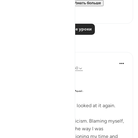
Allah invites us to ponder...
Узнать больше
19
4
Читать другие уроки
Размышления
Kulsum Maniar
4 недели назад
·
Ссылка
айа 75:37-40
بسم الله الرحمن الرحيم
سبحان الله. سبحان الله. سبحان الله.
Just looked at this ayah, then looked at it again.
I was in a moment of self criticism. Blaming myself,
disappointed, unhappy with the way I was
organising my day and apportioning my time and