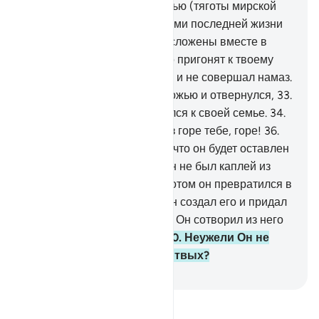
29
.
Голень сойдется с голенью (тяготы мирской
жизни объединятся с тяготами последней жизни
или голени человека будут сложены вместе в
саване),
30
.
и в тот день его пригонят к твоему
Господу.
31
.
Он не уверовал и не совершал намаз.
32
.
Напротив, он счел это ложью и отвернулся,
33
.
а затем горделиво отправился к своей семье.
34
.
Горе тебе, горе!
35
.
Еще раз горе тебе, горе!
36
.
Неужели человек полагает, что он будет оставлен
без присмотра?
37
.
Разве он не был каплей из
семени источаемого?
38
.
Потом он превратился в
сгусток крови, после чего Он создал его и придал
ему соразмерный облик.
39
.
Он сотворил из него
чету: мужчину и женщину.
40
.
Неужели Он не
способен воскресить мертвых?
-
Russian Translation ( Elmir Kuliev )
Прочитайте тафсир.