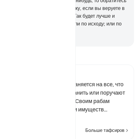
станете препираться о чем-нибудь, то обратитесь
с этим к Аллаху и Посланнику, если вы веруете в
Аллаха и Последний день. Так будет лучше и
прекраснее по значению (или по исходу; или по
вознаграждению)!
-
Russian Translation ( Elmir Kuliev )
Прочитайте тафсир.
Russian Tafseer Al Saddi
Слово аманат распространяется на все, что
человеку доверяют сохранить или поручают
выполнить. Аллах велел Своим рабам
сохранять доверенное им имуществ…
Читать далее
Больше тафсиров