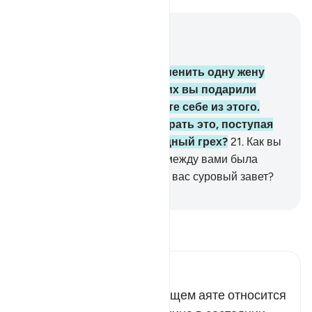
Читать в контексте
Глава 4, Страница 81, Джуз 4
20
.
Если вы пожелали заменить одну жену
другой и если одной из них вы подарили
кантар, то ничего не берите себе из этого.
Неужели вы станете отбирать это, поступая
лживо и совершая очевидный грех?
21
.
Как вы
можете отобрать это, если между вами была
близость и если они взяли с вас суровый завет?
-
Russian Translation ( Elmir Kuliev )
Прочитайте тафсир.
Russian Tafseer Al Saddi
Все сказанное в предыдущем аяте относится