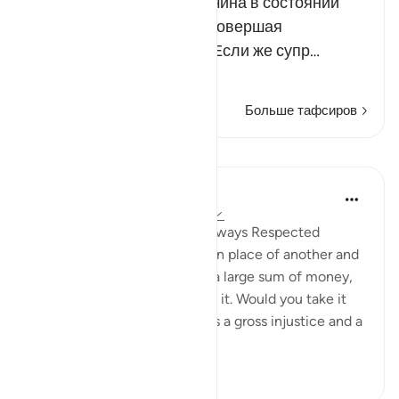
к тем случаям, когда мужчина в состоянии
удержать свою жену, не совершая
недостойных поступков. Если же супр…
Читать далее
Больше тафсиров
Уроки
In the Shade of the Quran
31 неделю назад
·
Ссылка
айа 4:20
Marriage Conditions to Be Always Respected
If you wish to take one wife in place of another and
you have given the first one a large sum of money,
do not take away anything of it. Would you take it
away though that constitutes a gross injustice and a
manifest ...
Узнать больше
1
0