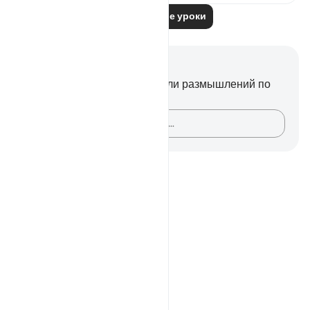
Читать другие уроки
Заметки и размышления
У вас нет никаких заметок или размышлений по
этому стиху.
Зафиксируйте свои мысли…
Notes
placeholders
close