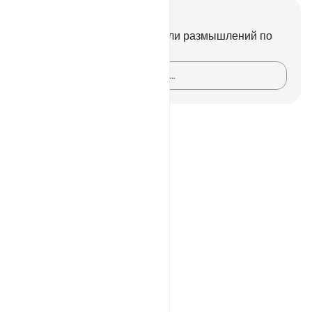
Заметки и размышления
У вас нет никаких заметок или размышлений по
этому стиху.
Зафиксируйте свои мысли…
Notes
placeholders
close