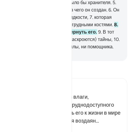
Нет души, при которой не было бы хранителя.
5
.
Пусть посмотрит человек, из чего он создан.
6
.
Он
создан из изливающейся жидкости,
7
.
которая
выходит между чреслами и грудными костями.
8
.
Воистину, Он способен вернуть его.
9
.
В тот
день будут испытаны (или раскроются) тайны,
10
.
и тогда не будет у него ни силы, ни помощника.
-
Russian Translation ( Elmir Kuliev )
Прочитайте тафсир.
Russian Tafseer Al Saddi
Кто сотворил человека из влаги,
изливающейся из столь труднодоступного
места, тот в силах вернуть его к жизни в мире
ином и воскресить его для воздаян…
Читать далее