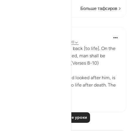
Больше тафсиров
Уроки
In the Shade of the Quran
31 неделю назад
·
Ссылка
айа 86:8-10
"God is well able to bring him back [to life]. On the
day when consciences are tried, man shall be
helpless, with no supporter." (Verses 8-10)
God, who has created him and looked after him, is
well able to bring man back to life after death. The
first creatio...
Узнать больше
0
0
Читать другие уроки