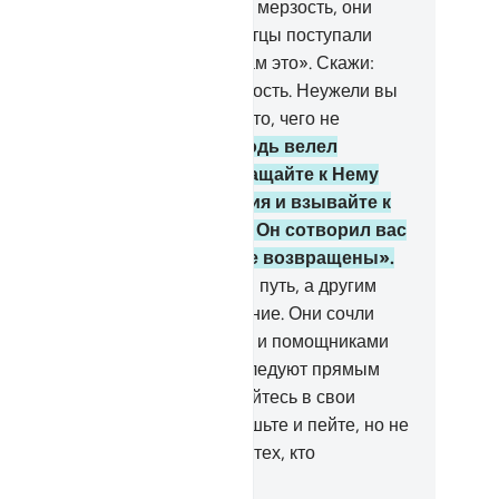
руют.
28
.
Когда они совершают мерзость, они
ворят: «Мы видели, что наши отцы поступали
ким образом. Аллах повелел нам это». Скажи:
ллах не велит совершать мерзость. Неужели вы
анете наговаривать на Аллаха то, чего не
аете?».
29
.
Скажи: «Мой Господь велел
ступать справедливо». Обращайте к Нему
ца в любом месте поклонения и взывайте к
му, очищая перед Ним веру. Он сотворил вас
начально, и так же вы будете возвращены».
.
Он одних наставил на прямой путь, а другим
служенно предписал заблуждение. Они сочли
яволов своими покровителями и помощниками
есто Аллаха и полагают, что следуют прямым
тем.
31
.
О сыны Адама! Облекайтесь в свои
рашения при каждой мечети. Ешьте и пейте, но не
лишествуйте, ибо Он не любит тех, кто
лишествует.