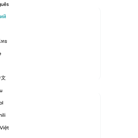
ве
guês
го
кий
та
«А
Он повелевает блюсти
ст
имоотношениях с творениями. Он
зн
ไทย
сердствовать при отправлении
по
сится к намазу, совершать который
e
ли
Не
из
Больше тафсиров
中文
30
за
u
дь
вм
ol
пу
hat you set your whole selves [to Him] at
ili
ук
ere in your faith in Him alone.' (Verse 29)
из
Việt
из
 unbelievers' ...
Узнать больше