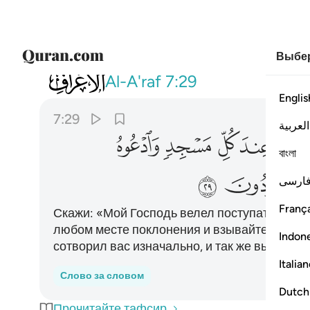
Выбер
007
قل امر ربي بالقسط واقيموا وجوهك
Al-A'raf
7:29
Englis
7:29
العربية
ﲻ
ﲼ
ﲽ
ﲾ
বাংলা
ﳅ
ﳆ
ارسی
França
Скажи: «Мой Господь велел поступать спра
любом месте поклонения и взывайте к Нему
Indon
сотворил вас изначально, и так же вы буде
Italia
Слово за словом
Dutch
Прочитайте тафсир.