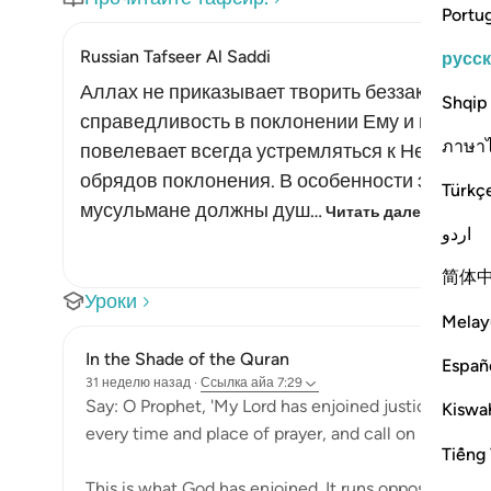
Portu
Russian Tafseer Al Saddi
русс
Аллах не приказывает творить беззаконие. 
Shqip
справедливость в поклонении Ему и во вза
ภาษา
повелевает всегда устремляться к Нему и у
обрядов поклонения. В особенности это отно
Türkç
мусульмане должны душ…
Читать далее
اردو
简体
Уроки
Melay
In the Shade of the Quran
Españ
31 неделю назад
·
Ссылка
айа 7:29
Say: O Prophet, 'My Lord has enjoined justice, and t
Kiswah
every time and place of prayer, and call on Him, sinc
Tiếng 
This is what God has enjoined. It runs opposite to the