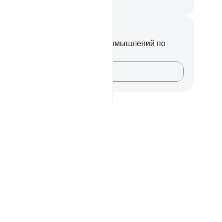
ssian Translation ( Elmir Kuliev )
метки и размышления
вас нет никаких заметок или размышлений по
ому стиху.
Зафиксируйте свои мысли…