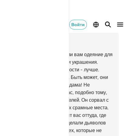
Войти
тать в контексте
ва 7, Страница 153, Джуз 8
.
О сыны Адама! Мы ниспослали вам одеяние для
икрытия ваших срамных мест и украшения.
нако одеяние из богобоязненности - лучше.
ково одно из знамений Аллаха. Быть может, они
мянут назидание.
27
.
О сыны Адама! Не
зволяйте дьяволу совратить вас, подобно тому,
к он вывел из Рая ваших родителей. Он сорвал с
х одежды, чтобы показать им их срамные места.
истину, он и его сородичи видят вас оттуда, где
 их не видите. Воистину, Мы сделали дьяволов
кровителями и помощниками тех, которые не