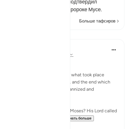
Этим вопросом Господь подтвердил
правдивость рассказа о пророке Мусе.
Больше тафсиров
Уроки
In the Shade of the Quran
31 неделю назад
·
Ссылка
айа 79:15
Instructions Given to Moses
Here, we have an account of what took place
between Moses and Pharaoh, and the end which
Pharaoh met after he had tyrannized and
transgressed all bounds:
"Have you heard the story of Moses? His Lord called
out to him in the sacred...
Узнать больше
0
0