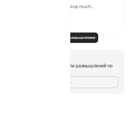
But this recitation made me stop much...
Узнать больше
14
2
Читайте другие размышления
Заметки и размышления
У вас нет никаких заметок или размышлений по
этому стиху.
Зафиксируйте свои мысли…