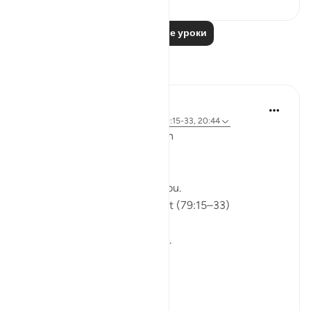
Читать другие уроки
Размышления
ekaterina myachina
5 недель назад
·
Ссылка
айа 91:9, 79:15-33, 20:44
From Recitation to Reflection
Would You Purify Yourself?
Some recitations stay with you.
Isha Prayer · Surah An-Naziʿat (79:15–33)
I thought I knew this passage.
I knew where it was heading.
Pharaoh.
Arrogance.
Downfall.