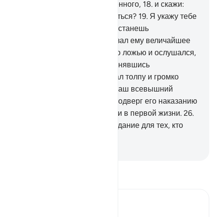
преступил границы дозволенного,
18
.
и скажи:
«Не следует ли тебе очиститься?
19
.
Я укажу тебе
путь к твоему Господу, и ты станешь
богобоязнен»».
20
.
Он показал ему величайшее
знамение,
21
.
но тот счел его ложью и ослушался,
22
.
а потом отвернулся, принявшись
усердствовать.
23
.
Он собрал толпу и громко
воззвал,
24
.
и сказал: «Я - ваш всевышний
господь!».
25
.
Тогда Аллах подверг его наказанию
как в Последней жизни, так и в первой жизни.
26
.
Воистину, в этом было назидание для тех, кто
богобоязнен.
-
Russian Translation ( Elmir Kuliev )
Прочитайте тафсир.
Russian Tafseer Al Saddi