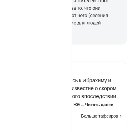
позади.
34
.
Мы низвергнем на жителей этого
селения наказание с небес за то, что они
грешили».
35
.
Мы оставили от него (селения
народа Лута) ясное знамение для людей
разумеющих.
-
Russian Translation ( Elmir Kuliev )
Прочитайте тафсир.
Russian Tafseer Al Saddi
По пути эти ангелы явились к Ибрахиму и
принесли ему радостное известие о скором
рождении Исхака, у которого впоследствии
родится сын Йакуб. Когда же …
Читать далее
Больше тафсиров
Просмотреть кираат