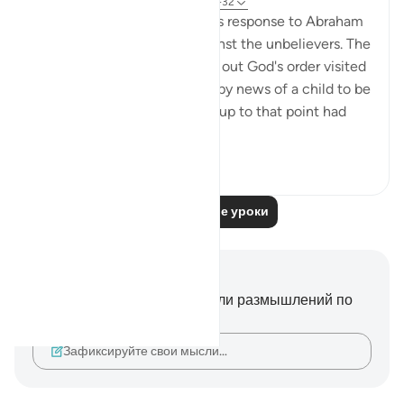
32 недели назад
·
Ссылка
айа 29:31-32
The scene here depicts God's response to Abraham
asking for God's support against the unbelievers. The
angels charged with carrying out God's order visited
Abraham, giving him the happy news of a child to be
born to him by his wife, who up to that point had
be...
Узнать больше
0
0
88
Читать другие уроки
Заметки и размышления
У вас нет никаких заметок или размышлений по
этому стиху.
Зафиксируйте свои мысли…