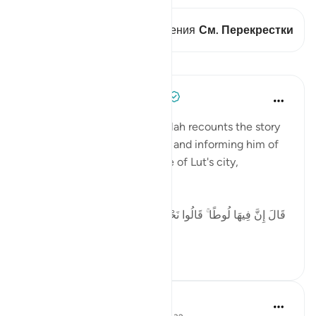
В этом стихе есть 1 Пересечения
См. Перекрестки
Уроки
Tulayhah Tafsir Translations
5 лет назад
·
Ссылка
айа 29:32
In surah al-'Ankaboot [29], Allah recounts the story
of the angels visiting Ibrahim and informing him of
the destruction of the people of Lut's city,
including:
[ قَالَ إِنَّ فِيهَا لُوطًا ۚ قَالُوا نَحْنُ أَعْلَمُ بِمَن فِيهَا ۖ لَنُنَجِّيَنَّهُ وَأَهْلَهُ
إ...
Узнать больше
5
0
58
In the Shade of the Quran