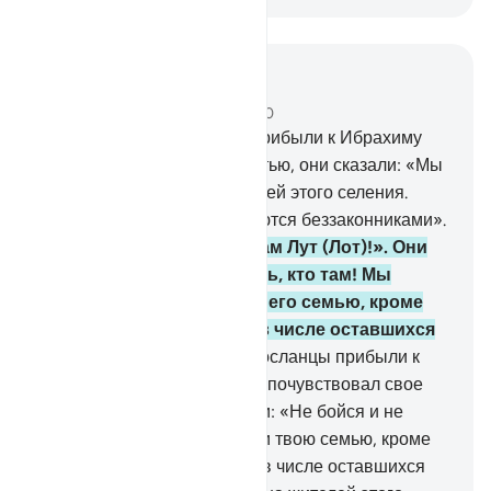
Читать в контексте
Глава 29, Страница 400, Джуз 20
31
.
Когда Наши посланцы прибыли к Ибрахиму
(Аврааму) с радостной вестью, они сказали: «Мы
собираемся погубить жителей этого селения.
Воистину, его жители являются беззаконниками».
32
.
Он сказал: «Но ведь там Лут (Лот)!». Они
сказали: «Нам лучше знать, кто там! Мы
непременно спасем его и его семью, кроме
его жены, которая будет в числе оставшихся
позади».
33
.
Когда Наши посланцы прибыли к
Луту (Лоту), он огорчился и почувствовал свое
бессилие. Тогда они сказали: «Не бойся и не
печалься! Мы спасем тебя и твою семью, кроме
твоей жены, которая будет в числе оставшихся