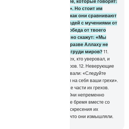
10
.
Среди людей есть такие, которые говорят:
«Мы уверовали в Аллаха». Но стоит им
пострадать ради Аллаха, как они сравнивают
искушения (наказание) людей с мучениями от
Аллаха. Если же явится победа от твоего
Господа, то они непременно скажут: «Мы
были вместе с вами». Но разве Аллаху не
лучше знать, что таится в груди миров?
11
.
Аллах непременно узнает тех, кто уверовал, и
непременно узнает лицемеров.
12
.
Неверующие
говорят тем, которые уверовали: «Следуйте
нашим путем, и мы возьмем на себя ваши грехи».
Они не возьмут на себя даже части их грехов.
Воистину, они - лжецы.
13
.
Они непременно
понесут свое бремя и другое бремя вместе со
своим бременем. В День воскресения их
непременно спросят о том, что они измышляли.
-
Russian Translation ( Elmir Kuliev )