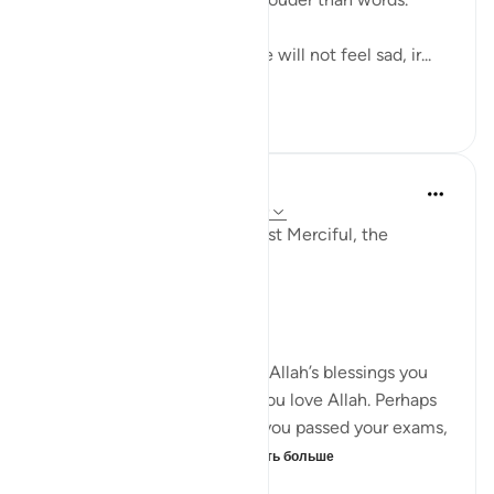
So if we love Allah deeply we will not feel sad, ir...
Узнать больше
6
0
148
Razia Zahra
в прошлом году
·
Ссылка
айа 29:1-10
In the Name of Allah, the Most Merciful, the
Especially Merciful,
Again, I’m here.
When you were in receipt of Allah’s blessings you
exclaimed through joy that you love Allah. Perhaps
that might have been when you passed your exams,
on the birth of your chi...
Узнать больше
20
4
220