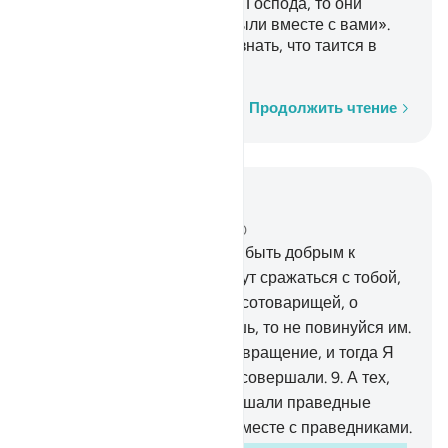
же явится победа от твоего Господа, то они
непременно скажут: «Мы были вместе с вами».
Но разве Аллаху не лучше знать, что таится в
груди миров?
Слово за словом
Продолжить чтение
Читать в контексте
Глава 29, Страница 397, Джуз 20
8
.
Мы заповедали человеку быть добрым к
родителям. А если они станут сражаться с тобой,
чтобы ты приобщал ко мне сотоварищей, о
которых ты ничего не знаешь, то не повинуйся им.
Ко Мне предстоит ваше возвращение, и тогда Я
поведаю вам о том, что вы совершали.
9
.
А тех,
которые уверовали и совершали праведные
деяния, Мы введем в Рай вместе с праведниками.