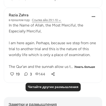
Razia Zahra
в прошлом году
·
Ссылка
айа 29:1-10
In the Name of Allah, the Most Merciful, the
Especially Merciful,
I am here again. Perhaps, because we step from one
trial to another trial and this is the nature of this
worldly life which is only a place of examination.
The Qur’an and the sunnah allow us t...
Узнать больше
19
3
144
Читайте другие размышления
Заметки и размышления