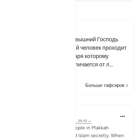
Прочитайте тафсир.
Russian Tafseer Al Saddi
В предыдущих аятах Всевышний Господь
поведал о том, что каждый человек проходит
через испытание, благодаря которому
правдивый верующий отличается от л…
Читать далее
Больше тафсиров
Уроки
Prophetic Commentary
8 лет назад
·
Ссылка
айа 4:97, 16:110, 29:10
Ibn ‘Abbâs narrates: Some people in Makkah
accepted Islam and practiced Islam secretly. When