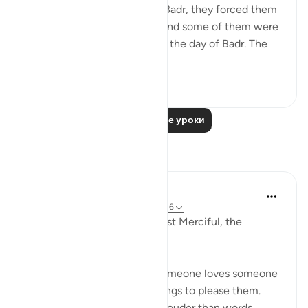
the polytheists came out to Badr, they forced them
to set out against their will, and some of them were
killed with the polytheists on the day of Badr. The
Muslims sai...
Узнать больше
1
1
885
Читать другие уроки
Размышления
Razia Zahra
2 года назад
·
Ссылка
айа 29:10, 2:216
In the Name of Allah, the Most Merciful, the
Esoecially Merciful,
One of the ways we know someone loves someone
is when they follow or do things to please them.
Actions indeed speak much louder than words.