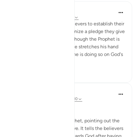
In the Shade of the Quran
31 неделю назад
·
Ссылка
айа 48:10
The Prophet came to the believers to establish their
bond with God, and to solemnize a pledge they give
to Him that continues even though the Prophet is
no longer with them. When he stretches his hand
out to accept their pledges, he is doing so on God's
behalf...
Узнать больше
0
0
In the Shade of the Quran
31 неделю назад
·
Ссылка
айа 48:8-10
The Promise and the Reward
The surah addresses the Prophet, pointing out the
Prophet's role and its objective. It tells the believers
about the believers' duty towards God after having