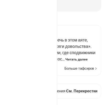
великую награду.
-
Russian Translation ( Elmir Kuliev )
Прочитайте тафсир.
Russian Tafseer Al Saddi
Присяга, о которой идет речь в этом аяте,
получила название «присяги довольства».
Произошло это в Худейбии, где сподвижники
присягнули на верность пос…
Читать далее
Больше тафсиров
Просмотреть кираат
В этом стихе есть 2 Пересечения
См. Перекрестки
Уроки