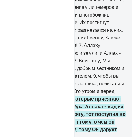
6
.
И чтобы подвергнуть мучениям лицемеров и
лицемерок, многобожников и многобожниц,
думающих об Аллахе дурное. Их постигнут
превратности судьбы. Аллах разгневался на них,
проклял их и приготовил для них Геенну. Как же
скверно это место прибытия!
7
.
Аллаху
принадлежит воинство небес и земли, и Аллах -
Могущественный, Мудрый.
8
.
Воистину, Мы
отправили тебя свидетелем, добрым вестником и
предостерегающим увещевателем,
9
.
чтобы вы
уверовали в Аллаха, Его Посланника, почитали и
уважали его, прославляли Его утром и перед
закатом.
10
.
Воистину, те, которые присягают
тебе, присягают Аллаху. Рука Аллаха - над их
руками. Кто нарушил присягу, тот поступил во
вред себе. А кто был верен тому, о чем он
заключил завет с Аллахом, тому Он дарует