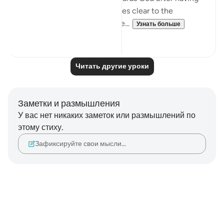
received His message. It makes clear to the
believers that the pledges the...
Узнать больше
0
0
Читать другие уроки
Заметки и размышления
У вас нет никаких заметок или размышлений по
этому стиху.
Зафиксируйте свои мысли…