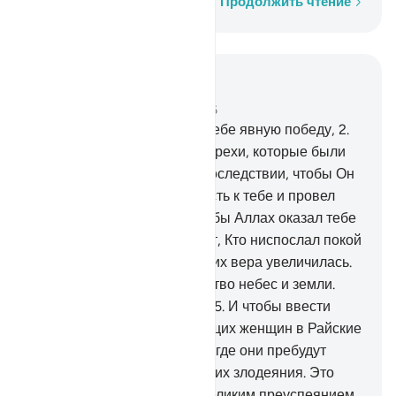
Слово за словом
Продолжить чтение
Читать в контексте
Глава 48, Страница 512, Джуз 26
1
.
Воистину, Мы даровали тебе явную победу,
2
.
чтобы Аллах простил тебе грехи, которые были
прежде и которые будут впоследствии, чтобы Он
довел до конца Свою милость к тебе и провел
тебя прямым путем
3
.
и чтобы Аллах оказал тебе
великую помощь.
4
.
Он - Тот, Кто ниспослал покой
в сердца верующих, чтобы их вера увеличилась.
Аллаху принадлежит воинство небес и земли.
Аллах - Знающий, Мудрый.
5
.
И чтобы ввести
верующих мужчин и верующих женщин в Райские
сады, в которых текут реки, где они пребудут
вечно, и чтобы простить им их злодеяния. Это
перед Аллахом является великим преуспеянием.