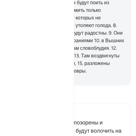
войдут в Огонь жаркий.
5
.
Их будут поить из
источника кипящего
6
.
и кормить только
ядовитыми колючками,
7
.
от которых не
поправляются и которые не утоляют голода.
8
.
Другие же лица в тот день будут радостны.
9
.
Они
будут довольны своими стараниями
10
.
в Вышних
садах.
11
.
Они не услышат там словоблудия.
12
.
Там есть источник текущий.
13
.
Там воздвигнуты
ложа,
14
.
расставлены чаши,
15
.
разложены
подушки,
16
.
и разостланы ковры.
-
Russian Translation ( Elmir Kuliev )
Прочитайте тафсир.
Russian Tafseer Al Saddi
Они будут пристыжены, опозорены и
измучены наказанием. Их будут волочить на