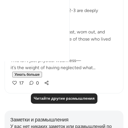
Surah Al-Ghashiyah’s verses 2-3 are deeply
humbling to me.
The imagery of faces downcast, worn out, and
exhausted describes the state of those who lived
without Allah’s guidance.
This isn’t just physical weariness—
it’s the weight of having neglected what...
Узнать больше
17
0
Читайте другие размышления
Заметки и размышления
У вас нет никаких заметок или размышлений по