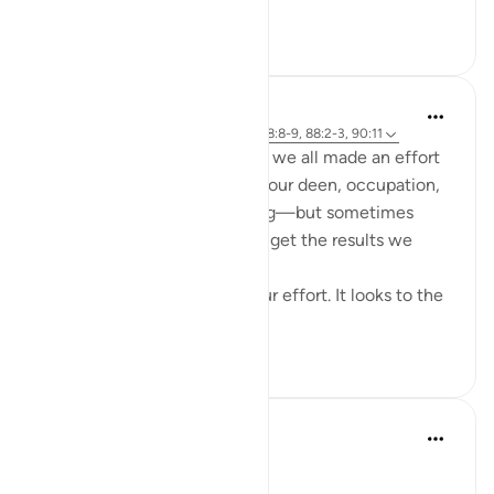
within the li...
Узнать больше
0
0
Cyaxzanetta Lynnara
6 недель назад
·
Ссылка
айа 90:4, 88:8-9, 88:2-3, 90:11
These verse reminds me that we all made an effort
for something—whether it's our deen, occupation,
education, health, or anything—but sometimes
here, in this dunya, we didn't get the results we
wanted.
This dunya never looks to your effort. It looks to the
en...
Узнать больше
15
2
Dr Maryam Fayyaz
2 года назад
·
Ссылка
айа 88:2-3
﷽