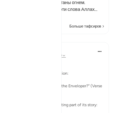
лицах, которые будут окутаны огнем.
Существует мнение, что эти слова Аллах…
Читать далее
Больше тафсиров
Уроки
In the Shade of the Quran
31 неделю назад
·
Ссылка
айа 88:1-4
The Story in Brief
The surah opens with a question:
"Have you heard the story of the Enveloper?" (Verse
1)
The surah follows this by relating part of its story: