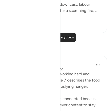
"Some faces on that day are downcast, labour
weary, worn out, about to enter a scorching fire, ...
Узнать больше
1
0
Читать другие уроки
Размышления
Sana Warsame
2 года назад
·
Ссылка
айа 88:7, 88:3
Earlier in verse 3 talks about working hard and
feeling exhausted, while verse 7 describes the food
of hell as not nourishing or satisfying hunger.
I believe these two verses are connected because
those who disbelieve were never content to stay