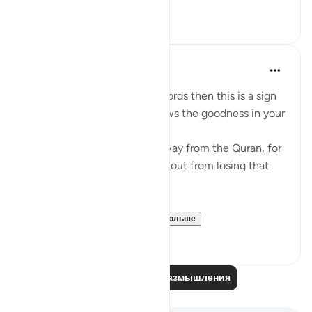
9
0
Mohannad Hakeem
4 года назад
·
Ссылка
айа 8:23
If Allah made you hear His words then this is a sign
that Allah loves you and knows the goodness in your
heart
If you see yourself turning away from the Quran, for
whatever reason then watch out from losing that
status and that closeness.
PS: If these reflect...
Узнать больше
36
9
Читайте другие размышления