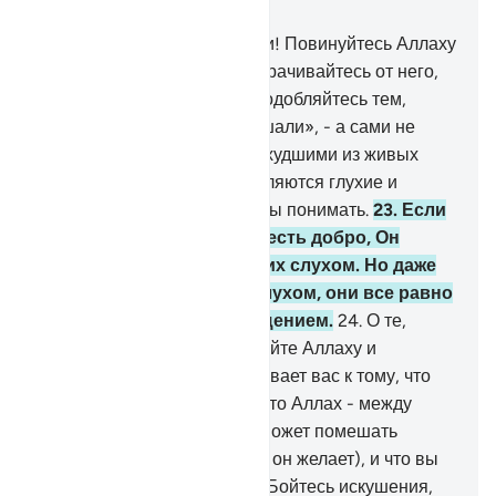
Глава 8, Страница 179, Джуз 9
20
.
О те, которые уверовали! Повинуйтесь Аллаху
и Его Посланнику и не отворачивайтесь от него,
пока вы слышите.
21
.
Не уподобляйтесь тем,
которые говорят: «Мы слышали», - а сами не
слушают.
22
.
Воистину, наихудшими из живых
существ перед Аллахом являются глухие и
немые, которые не способны понимать.
23
.
Если
бы Аллах знал, что в них есть добро, Он
непременно наделил бы их слухом. Но даже
если бы Он наделил их слухом, они все равно
бы отвернулись с отвращением.
24
.
О те,
которые уверовали! Отвечайте Аллаху и
Посланнику, когда он призывает вас к тому, что
дарует вам жизнь. Знайте, что Аллах - между
человеком и его сердцем (может помешать
человеку добиться того, что он желает), и что вы
будете собраны к Нему.
25
.
Бойтесь искушения,