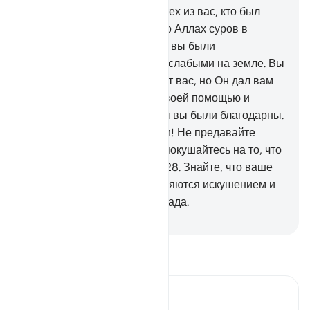
которое поразит не только тех из вас, кто был
несправедлив. И знайте, что Аллах суров в
наказании.
26
.
Помните, что вы были
малочисленны и считались слабыми на земле. Вы
опасались, что люди схватят вас, но Он дал вам
убежище, подкрепил вас Своей помощью и
наделил вас благами, чтобы вы были благодарны.
27
.
О те, которые уверовали! Не предавайте
Аллаха и Посланника и не покушайтесь на то, что
вверено вам, сознательно.
28
.
Знайте, что ваше
имущество и ваши дети являются искушением и
что у Аллаха - великая награда.
-
Russian Translation ( Elmir Kuliev )
Прочитайте тафсир.
Russian Tafseer Al Saddi