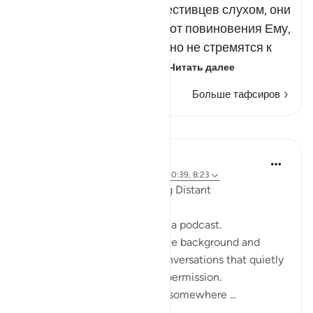
Если бы Он наделил нечестивцев слухом, они
все равно отказались бы от повиновения Ему,
потому что они совершенно не стремятся к
истине. Это свидетельс…
Читать далее
Больше тафсиров
Размышления
ekaterina myachina
19 недель назад
·
Ссылка
айа 2:111, 10:39, 8:23
When the Qur’an Stops Being Distant
It began, unexpectedly, with a podcast.
Not a short clip you play in the background and
forget—but one of those conversations that quietly
pulls you in, almost without permission.
I didn’t plan to finish it. But somewhere ...
Узнать больше