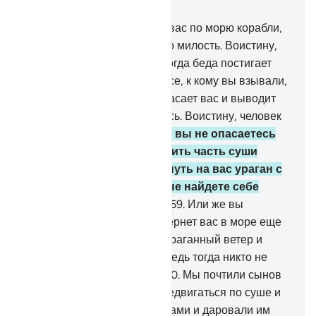
Глава 17, Страница 289, Джуз 15
66
.
Ваш Господь ведет для вас по морю корабли,
дабы вы могли снискать Его милость. Воистину,
Он милосерден к вам.
67
.
Когда беда постигает
вас в море, вас покидают все, к кому вы взывали,
кроме Него. Когда же Он спасает вас и выводит
на сушу, вы отворачиваетесь. Воистину, человек
неблагодарен.
68
.
Неужели вы не опасаетесь
того, что Он может заставить часть суши
поглотить вас или низринуть на вас ураган с
камнями? Ведь тогда вы не найдете себе
попечителя и хранителя!
69
.
Или же вы
уверены в том, что Он не вернет вас в море еще
раз, чтобы наслать на вас ураганный ветер и
потопить вас за неверие? Ведь тогда никто не
станет мстить Нам за вас!
70
.
Мы почтили сынов
Адама и позволяем им передвигаться по суше и
морю. Мы наделили их благами и даровали им