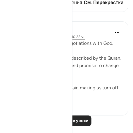
В этом стихе есть 1 Пересечения
См. Перекрестки
Уроки
Ammar AlShukry
4 года назад
·
Ссылка
айа 17:68-69, 10:22
⁣Storms make you go into negotiations with God. ⁣⁣
It could be a storm at sea as described by the Quran,
where people implore Allah and promise to change
if they live to see land again. ⁣⁣
It could be turbulence in the air, making us turn off
our movie a...
Узнать больше
38
3
Читать другие уроки