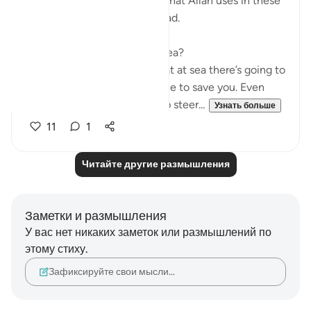
The analogy of sea and land that Allah uses in these
few verses are exciting to read.
Firstly, why use hardship at sea?
Because everyone knows that at sea there’s going to
be no help around you. No one to save you. Even
with your special skills in ship steer...
Узнать больше
11
1
Читайте другие размышления
Заметки и размышления
У вас нет никаких заметок или размышлений по
этому стиху.
Зафиксируйте свои мысли…