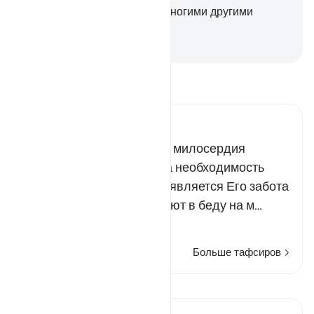
явное превосходство над многими другими
тварями.
-
Russian Translation ( Elmir Kuliev )
Прочитайте тафсир.
Russian Tafseer Al Saddi
Еще одним проявлением милосердия
Аллаха, указывающим на необходимость
поклонения Ему одному, является Его забота
о людях, которые попадают в беду на м…
Читать далее
Больше тафсиров
Просмотреть кираат