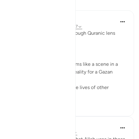
Размышления
Syaari Ab Rahman
в прошлом году
·
Ссылка
айа 17:68-77
AL ISRAA SERIES ~ Gaza Through Quranic lens
Ayat 68 - 77
EXPELLING ARROGANCE
Losing all your 9 children seems like a scene in a
dramatic movie. Alas, it is a reality for a Gazan
doctor, Dr Alaa Al-Najjar.
While she was busy saving the lives of other
children...
Узнать больше
8
2
Humairah
4 года назад
·
Ссылка
айа 17:67-69