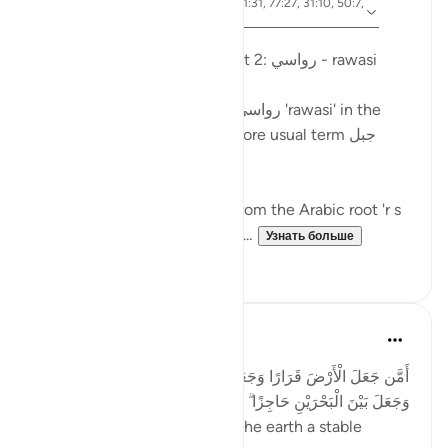
айа 41:10, 15:19, 13:3, 27:61, 21:31, 77:27, 31:10, 50:7,
Ссылка
16:15
Опубликовано в
Arabic Gems
Mountains in the Qur'an - part 2: رواسي - rawasi
Mountains are described as رواسي 'rawasi' in the
Qur'an - as opposed to the more usual term جبل
jabal - in nine verses.
The term 'rawasi' is derived from the Arabic root 'r s
w,' which implies stability, fir...
Узнать больше
11
0
Taimiyyah Zubair
4 года назад
·
Ссылка
айа 27:61
أَمَّن جَعَلَ الْأَرْضَ قَرَارًا وَجَعَلَ خِلَالَهَا أَنْهَارًا وَجَعَلَ لَهَا رَوَاسِيَ
وَجَعَلَ بَيْنَ الْبَحْرَيْنِ حَاجِزًا ۗ أَإِلَٰهٌ مَّعَ اللَّهِ ۚ بَلْ أَكْثَرُهُمْ لَا يَعْلَمُونَ
...Is He [not best] who made the earth a stable