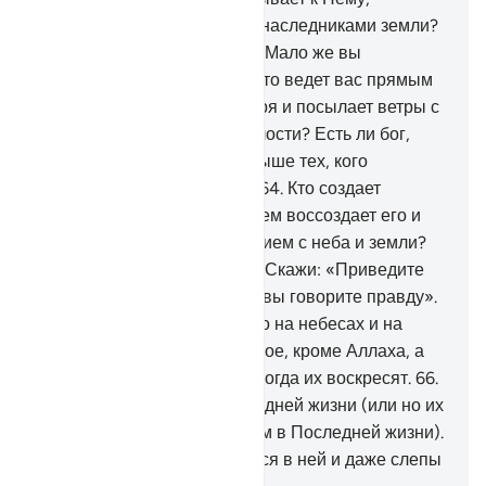
устраняет зло и делает вас наследниками земли?
Есть ли бог, кроме Аллаха? Мало же вы
поминаете назидания!
63
.
Кто ведет вас прямым
путем во мраках суши и моря и посылает ветры с
доброй вестью о Своей милости? Есть ли бог,
кроме Аллаха? Аллах превыше тех, кого
приобщают в сотоварищи!
64
.
Кто создает
творение изначально, а затем воссоздает его и
обеспечивает вас пропитанием с неба и земли?
Есть ли бог, кроме Аллаха? Скажи: «Приведите
ваше доказательство, если вы говорите правду».
65
.
Скажи: «Никто из тех, кто на небесах и на
земле, не ведает сокровенное, кроме Аллаха, а
они даже не подозревают, когда их воскресят.
66
.
Но они не постигли о Последней жизни (или но их
знание станет совершенным в Последней жизни).
Более того, они сомневаются в ней и даже слепы