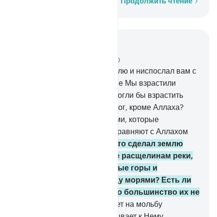
Слово за словом
Продолжить чтение
Читать в контексте
Глава 27, Страница 382, Джуз 20
60
.
Кто создал небеса и землю и ниспослал вам с
неба воду? Посредством нее Мы взрастили
прекрасные сады. Вы не смогли бы взрастить
деревья в них. Так есть ли бог, кроме Аллаха?
Нет, но они являются людьми, которые
уклоняются от истины (или равняют с Аллахом
вымышленных богов).
61
.
Кто сделал землю
жилищем, проложил по ее расщелинам реки,
воздвиг на ней незыблемые горы и
установил преграду между морями? Есть ли
бог, кроме Аллаха? Нет, но большинство их не
знает этого.
62
.
Кто отвечает на мольбу
нуждающегося, когда он взывает к Нему,