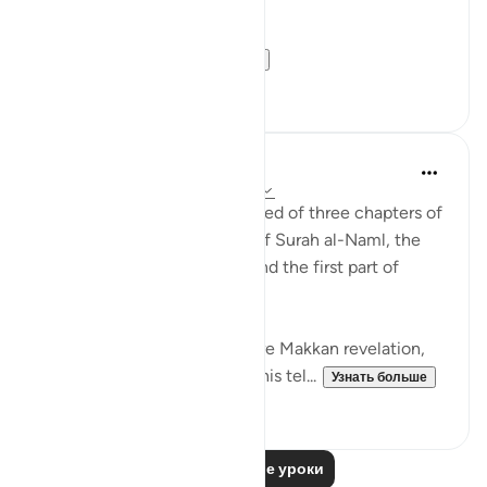
ground…
Meaning, wh...
Узнать больше
22
2
Abdul Nasir Jangda
3 года назад
·
Ссылка
айа 27:60-64
The twentieth juz’ is comprised of three chapters of
the Qur’an: the second half of Surah al-Naml, the
entirety of Surah al-Qasas, and the first part of
Surah al-Ankabut.
All three of these chapters are Makkan revelation,
revealed before the Hijrah. This tel...
Узнать больше
23
1
Читать другие уроки