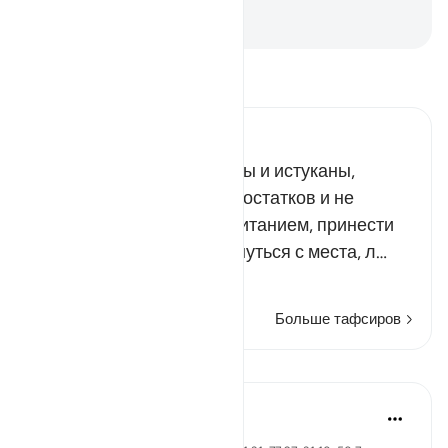
к ней».
-
Russian Translation ( Elmir Kuliev )
Прочитайте тафсир.
Russian Tafseer Al Saddi
Неужели ущербные идолы и истуканы,
имеющие множество недостатков и не
способные одарить пропитанием, принести
пользу или хотя бы сдвинуться с места, л…
Читать далее
Больше тафсиров
Уроки
Ola Shoubaki
3 года назад
·