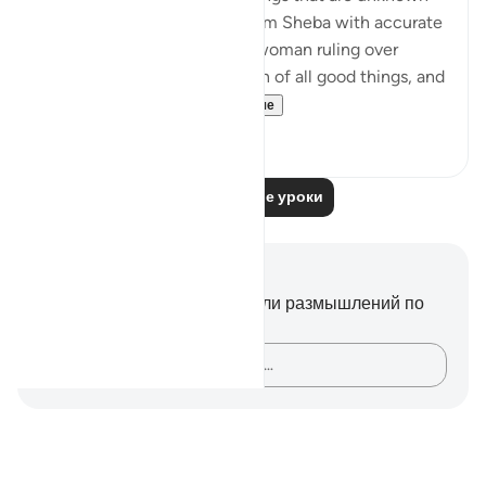
to you, and I come to you from Sheba with accurate
information. I found there a woman ruling over
them; and she has been given of all good things, and
hers is a magni...
Узнать больше
0
0
Читать другие уроки
Заметки и размышления
У вас нет никаких заметок или размышлений по
этому стиху.
Зафиксируйте свои мысли…