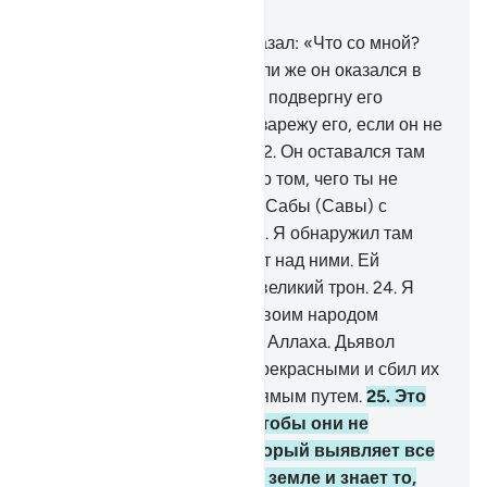
Глава 27, Страница 379, Джуз 19
20
.
Осматривая птиц, он сказал: «Что со мной?
Почему я не вижу удода? Или же он оказался в
числе отсутствующих?
21
.
Я подвергну его
суровым мучениям или же зарежу его, если он не
приведет ясного довода».
22
.
Он оставался там
недолго и сказал: «Я узнал о том, чего ты не
знаешь. Я прибыл к тебе из Сабы (Савы) с
достоверным известием.
23
.
Я обнаружил там
женщину, которая царствует над ними. Ей
даровано все, и у нее есть великий трон.
24
.
Я
увидел, что она вместе со своим народом
поклоняется солнцу вместо Аллаха. Дьявол
представил им их деяния прекрасными и сбил их
с пути, и они не следуют прямым путем.
25
.
Это
было сделано для того, чтобы они не
поклонялись Аллаху, Который выявляет все
сокрытое на небесах и на земле и знает то,