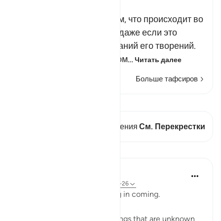
Russian Tafseer Al Saddi
Аллаху известно обо всем, что происходит во
всех уголках Вселенной, даже если это
сокрыто от взоров и познаний его творений.
Он знает о каждом насеком…
Читать далее
Больше тафсиров
Просмотреть кираат
В этом стихе есть 2 Пересечения
См. Перекрестки
Уроки
In the Shade of the Quran
31 неделю назад
·
Ссылка
айа 27:22-26
The hoopoe did not take long in coming.
He said: 'I have just learnt things that are unknown