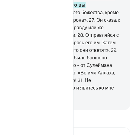
что вы скрываете, и то, что вы
обнаруживаете.
26
.
Нет иного божества, кроме
Аллаха, Господа великого Трона».
27
.
Он сказал:
«Посмотрим, сказал ли ты правду или же
являешься одним из лжецов.
28
.
Отправляйся с
этим посланием от меня и брось его им. Затем
встань поодаль и погляди, что они ответят».
29
.
Она сказала: «О знать! Мне было брошено
благородное письмо.
30
.
Оно - от Сулеймана
(Соломона), и в нем сказано: «Во имя Аллаха,
Милостивого, Милосердного!
31
.
Не
превозноситесь предо мною и явитесь ко мне
покорными»».
-
Russian Translation ( Elmir Kuliev )
Прочитайте тафсир.