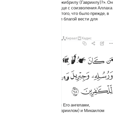
Скажи: «Кто является врагом Джибрилу (Гавриилу)?». Он
низвел его (Коран) на твое сердце с соизволения Аллаха
в подтверждение правдивости того, что было прежде, в
качестве верного руководства и благой вести для
верующих.
Тафсиры
Уроки
Размышления
Кираат
Хадис
2:98
ﲍ
ﲎ
ﲏ
ﲐ
ﲑ
ن كان عدوا لله وملايكته ورسله وجبريل وميكال فان الله عدو للكافرين 
َن كَانَ عَدُوًّۭا لِّلَّهِ وَمَلَـٰٓئِكَتِهِۦ وَرُسُلِهِۦ وَجِبْرِيلَ وَمِيكَىٰلَ فَإِنَّ ٱللَّهَ عَد
ﲒ
ﲓ
ﲔ
ﲕ
ﲖ
ﲗ
ﲘ
ﲙ
Если кто враждует с Аллахом и Его ангелами,
посланниками, Джибрилом (Гавриилом) и Микаилом