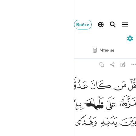
Войти
2. Al-Baqarah
Стих за стихом
Чтение
Перевод
: Эльмир Кулиев
2:97
ﱺ
ﱻ
ﱼ
ﱽ
ﱾ
ﱿ
ل من كان عدوا لجبريل فانه نزله على قلبك باذن الله مصدقا لما بين ي
ُلْ مَن كَانَ عَدُوًّۭا لِّجِبْرِيلَ فَإِنَّهُۥ نَزَّلَهُۥ عَلَىٰ قَلْبِكَ بِإِذْنِ ٱللَّهِ مُصَدِّقًۭ
ﲀ
ﲁ
ﲂ
ﲃ
ﲄ
ﲅ
ﲆ
ﲇ
ﲈ
ﲉ
ﲊ
ﲋ
ﲌ