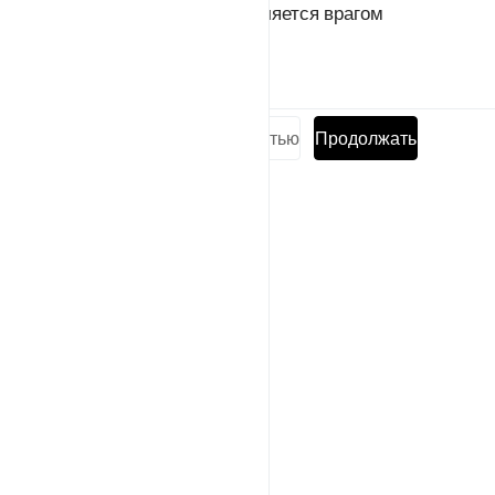
(Михаилом), то ведь Аллах является врагом
неверующих.
Тафсиры
Уроки
Размышления
Прочитать суру полностью
Продолжать