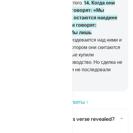
глупцами, но они не знают этого.
14
.
Когда они
встречают верующих, то говорят: «Мы
уверовали». Когда же они остаются наедине
со своими дьяволами, они говорят:
«Воистину, мы - с вами. Мы лишь
издеваемся».
15
.
Аллах поиздевается над ними и
увеличит их беззаконие, в котором они скитаются
вслепую.
16
.
Они - те, которые купили
заблуждение за верное руководство. Но сделка не
принесла им прибыли, и они не последовали
прямым путем.
-
Russian Translation ( Elmir Kuliev )
Прочитайте вопросы и ответы
Concerning whom was this verse revealed?
Показать ответ Concerning wh
Тафсир