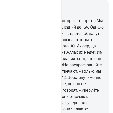
Читать в контексте
Глава 2, Страница 3, Джуз 1
8
.
Среди людей есть такие, которые говорят: «Мы
уверовали в Аллаха и в Последний день». Однако
они суть неверующие.
9
.
Они пытаются обмануть
Аллаха и верующих, но обманывают только
самих себя и не осознают этого.
10
.
Их сердца
поражены недугом. Да усилит Аллах их недуг! Им
уготованы мучительные страдания за то, что они
лгали.
11
.
Когда им говорят: «Не распространяйте
нечестия на земле!». - они отвечают: «Только мы
и устанавливаем порядок».
12
.
Воистину, именно
они распространяют нечестие, но они не
осознают этого.
13
.
Когда им говорят: «Уверуйте
так, как уверовали люди», - они отвечают:
«Неужели мы уверуем так, как уверовали
глупцы?». Воистину, именно они являются