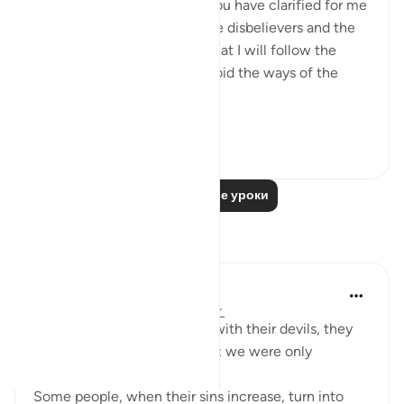
I love You, O Lord because You have clarified for me
the ways of the believers, the disbelievers and the
hypocrites. I pledge to You that I will follow the
ways of the believers and avoid the ways of the
hypocrites and disbelievers.
#Ohebok_Rabi
13
0
Читать другие уроки
Размышления
Dr. Akram Kassab
51 неделю назад
·
Ссылка
айа 2:14
• {And when they are alone with their devils, they
say, 'Indeed, we are with you; we were only
mocking.'} [Al-Baqarah: 14]
Some people, when their sins increase, turn into