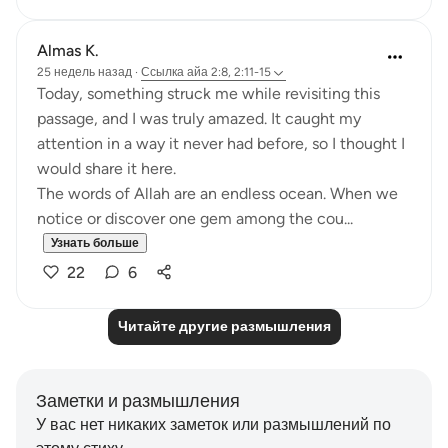
Almas K.
25 недель назад
·
Ссылка
айа 2:8, 2:11-15
Today, something struck me while revisiting this
passage, and I was truly amazed. It caught my
attention in a way it never had before, so I thought I
would share it here.
The words of Allah are an endless ocean. When we
notice or discover one gem among the cou...
Узнать больше
22
6
Читайте другие размышления
Заметки и размышления
У вас нет никаких заметок или размышлений по