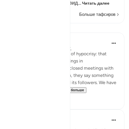
мусульманами и делают вид…
Читать далее
Больше тафсиров
Уроки
Jasser Auda
35 недель назад
·
Ссылка
айа 2:14
And this is another clear sign of hypocrisy: that
hypocrites declare certain things in
public, but when they are in closed meetings with
the outright enemies of Islam, they say something
different and mock Islam and its followers. We have
seen this behavior fr...
Узнать больше
7
0
Salah Soltan
8 лет назад
·
Ссылка
айа 2:5-16