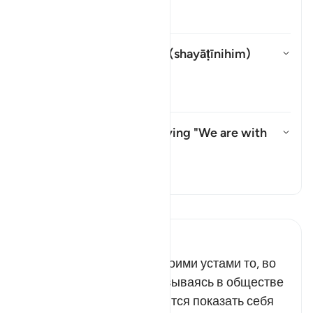
Показать ответ What is the ling
Тафсир
Whom does "their devils" (
shayāṭīnihim
)
refer to?
Показать ответ Whom does "thei
Тафсир
What do they mean by saying "We are with
you"?
Показать ответ What do they m
Тафсир
Прочитайте тафсир.
Russian Tafseer Al Saddi
Лицемеры произносят своими устами то, во
что не верят в душе. Оказываясь в обществе
правоверных, они стремятся показать себя