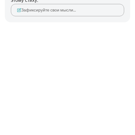
этому стиху.
Зафиксируйте свои мысли…
Notes
placeholders
close