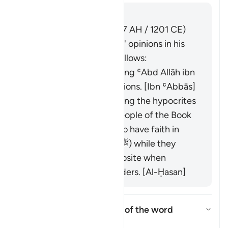
Отвечать
Imām Ibn al-Jawzī (d. 597 AH / 1201 CE)
summarized the scholars' opinions in his
book "Zād al-Masīr" as follows:
It was revealed regarding ʿAbd Allāh ibn
Ubayy and his companions. [Ibn ʿAbbās]
It was revealed regarding the hypocrites
and others from the People of the Book
who used to pretend to have faith in
front of the Prophet (ﷺ) while they
would display the opposite when
meeting with their leaders. [Al-Ḥasan]
What is the linguistic root of the word
shayṭān
?