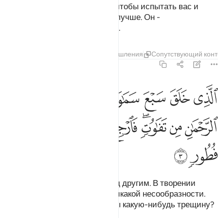
Кто сотворил смерть и жизнь, чтобы испытать вас и
увидеть, чьи деяния окажутся лучше. Он -
Могущественный, Прощающий.
Тафсиры
Слои
Уроки
Размышления
Сопутствующий конт
67:3
ﱘ
ﱙ
ﱚ
ﱛ
ﱜﱝ
ﱞ
ﱟ
ﱠ
ﱡ
لذي خلق سبع سماوات طباقا ما ترى في خلق الرحمان من تفاوت فارج
لَّذِى خَلَقَ سَبْعَ سَمَـٰوَٰتٍۢ طِبَاقًۭا ۖ مَّا تَرَىٰ فِى خَلْقِ ٱلرَّحْمَـٰنِ مِن ت
ﱢ
ﱣ
ﱤﱥ
ﱦ
ﱧ
ﱨ
ﱩ
ﱪ
ﱫ
ﱬ
Он создал семь небес одно над другим. В творении
Милостивого ты не увидишь никакой несообразности.
Взгляни еще раз. Видишь ли ты какую-нибудь трещину?