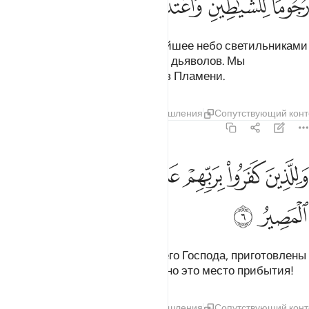
ﱾ
ﱿﲀ
ﲁ
ﲂ
ﲃ
ﲄ
ﲅ
Воистину, Мы украсили ближайшее небо светильниками
и установили их для метания в дьяволов. Мы
приготовили для них мучения в Пламени.
Тафсиры
Слои
Уроки
Размышления
Сопутствующий конт
67:6
ﲆ
ﲇ
ﲈ
ﲉ
للذين كفروا بربهم عذاب جهنم وبيس المصير ٦
ﲊﲋ
ﲌ
َلِلَّذِينَ كَفَرُوا۟ بِرَبِّهِمْ عَذَابُ جَهَنَّمَ ۖ وَبِئْسَ ٱلْمَصِيرُ ٦
ﲍ
ﲎ
Для тех, кто не уверовал в своего Господа, приготовлены
мучения в Геенне. Как же скверно это место прибытия!
Тафсиры
Слои
Уроки
Размышления
Сопутствующий конт