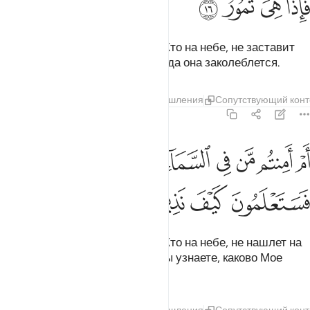
ﱬ
ﱭ
ﱮ
ﱯ
Неужели вы уверены, что Тот, Кто на небе, не заставит
землю поглотить вас? Ведь тогда она заколеблется.
Тафсиры
Слои
Уроки
Размышления
Сопутствующий конт
67:17
ﱰ
ﱱ
ﱲ
ﱳ
ﱴ
ﱵ
ﱶ
ﱷ
م امنتم من في السماء ان يرسل عليكم حاصبا فستعلمون كيف نذير ١٧
ﱸﱹ
َمْ أَمِنتُم مَّن فِى ٱلسَّمَآءِ أَن يُرْسِلَ عَلَيْكُمْ حَاصِبًۭا ۖ فَسَتَعْلَمُونَ كَيْفَ نَذِيرِ ١٧
ﱺ
ﱻ
ﱼ
ﱽ
Неужели вы уверены, что Тот, Кто на небе, не нашлет на
вас ураган с камнями? Скоро вы узнаете, каково Мое
предостережение!