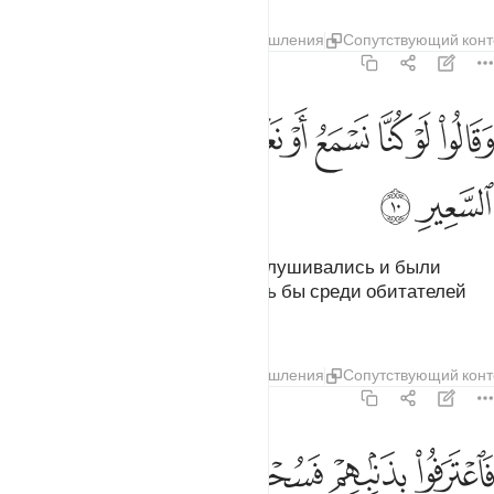
Тафсиры
Слои
Уроки
Размышления
Сопутствующий конт
67:10
ﲺ
ﲻ
ﲼ
ﲽ
ﲾ
ﲿ
ﳀ
ﳁ
ﳂ
قالوا لو كنا نسمع او نعقل ما كنا في اصحاب السعير ١٠
ﳃ
َقَالُوا۟ لَوْ كُنَّا نَسْمَعُ أَوْ نَعْقِلُ مَا كُنَّا فِىٓ أَصْحَـٰبِ ٱلسَّعِيرِ ١٠
ﳄ
ﳅ
Они скажут: «Если бы мы прислушивались и были
рассудительны, то не оказались бы среди обитателей
Пламени».
Тафсиры
Слои
Уроки
Размышления
Сопутствующий конт
67:11
ﳆ
ﳇ
ﳈ
اعترفوا بذنبهم فسحقا لاصحاب السعير ١١
ﳉ
ﳊ
ﳋ
َٱعْتَرَفُوا۟ بِذَنۢبِهِمْ فَسُحْقًۭا لِّأَصْحَـٰبِ ٱلسَّعِيرِ ١١