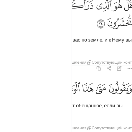
ﳓ
ﳔ
ﳕ
ﳖ
ﳗ
ﳘ
ﳙ
ُلْ هُوَ ٱلَّذِى ذَرَأَكُمْ فِى ٱلْأَرْضِ وَإِلَيْهِ تُحْشَرُونَ ٢٤
ﳚ
ﳛ
Скажи: «Он - Тот, Кто расселил вас по земле, и к Нему вы
будете собраны».
Тафсиры
Слои
Уроки
Размышления
Сопутствующий конт
67:25
ﳜ
ﳝ
ﳞ
ﳟ
ﳠ
يقولون متى هاذا الوعد ان كنتم صادقين ٢٥
ﳡ
ﳢ
ﳣ
َيَقُولُونَ مَتَىٰ هَـٰذَا ٱلْوَعْدُ إِن كُنتُمْ صَـٰدِقِينَ ٢٥
Они говорят: «Когда же наступит обещанное, если вы
говорите правду?».
Тафсиры
Слои
Уроки
Размышления
Сопутствующий конт