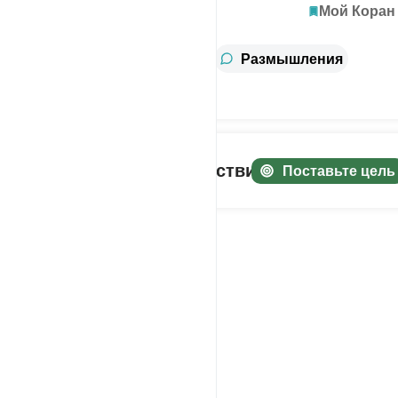
Исследовать
Мой Коран
информация
Тафсир
Размышления
Уроки
слеживайте своё путешествие!
Поставьте цель