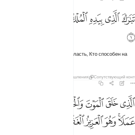
ﱁ
ﱂ
ﱃ
ﱄ
ﱅ
ﱆ
بارك الذي بيده الملك وهو على كل شيء قدير ١
ﱇ
ﱈ
ﱉ
َبَـٰرَكَ ٱلَّذِى بِيَدِهِ ٱلْمُلْكُ وَهُوَ عَلَىٰ كُلِّ شَىْءٍۢ قَدِيرٌ ١
ﱊ
Благословен Тот, в Чьей Руке власть, Кто способен на
всякую вещь,
Тафсиры
Слои
Уроки
Размышления
Сопутствующий конт
67:2
ﱋ
ﱌ
ﱍ
ﱎ
ﱏ
ﱐ
ﱑ
لذي خلق الموت والحياة ليبلوكم ايكم احسن عملا وهو العزيز الغفور ٢
لَّذِى خَلَقَ ٱلْمَوْتَ وَٱلْحَيَوٰةَ لِيَبْلُوَكُمْ أَيُّكُمْ أَحْسَنُ عَمَلًۭا ۚ وَهُوَ
ﱒﱓ
ﱔ
ﱕ
ﱖ
ﱗ