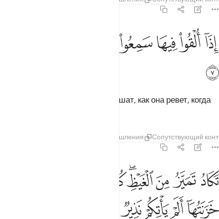
67:7
ﲏ
ﲐ
ﲑ
ﲒ
ﲓ
ذا القوا فيها سمعوا لها شهيقا وهي تفور ٧
ﲔ
ﲕ
ﲖ
ِذَآ أُلْقُوا۟ فِيهَا سَمِعُوا۟ لَهَا شَهِيقًۭا وَهِىَ تَفُورُ ٧
ﲗ
Когда их бросят туда, они услышат, как она ревет, когда
кипит.
Тафсиры
Слои
Уроки
Размышления
Сопутствующий конт
67:8
ﲘ
ﲙ
ﲚ
ﲛﲜ
ﲝ
ﲞ
ﲟ
ﲠ
كاد تميز من الغيظ كلما القي فيها فوج سالهم خزنتها الم ياتكم نذير ٨
ﲡ
َكَادُ تَمَيَّزُ مِنَ ٱلْغَيْظِ ۖ كُلَّمَآ أُلْقِىَ فِيهَا فَوْجٌۭ سَأَلَهُمْ خَزَنَتُهَآ أَلَمْ يَأْتِكُمْ 
ﲢ
ﲣ
ﲤ
ﲥ
ﲦ