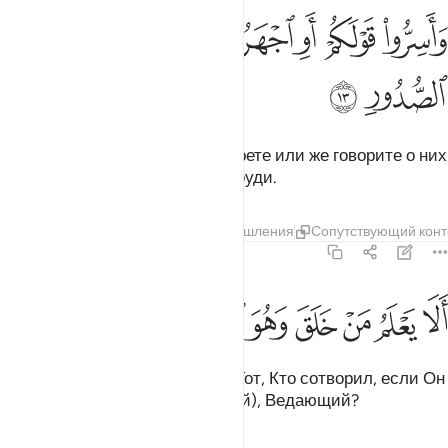
ﱁ
ﱂ
ﱃ
ﱄ
ﱅﱆ
ﱇ
اسروا قولكم او اجهروا به انه عليم بذات الصدور ١٣
ﱈ
ﱉ
َأَسِرُّوا۟ قَوْلَكُمْ أَوِ ٱجْهَرُوا۟ بِهِۦٓ ۖ إِنَّهُۥ عَلِيمٌۢ بِذَاتِ ٱلصُّ
ﱊ
ﱋ
Храните ли вы свои речи в секрете или же говорите о них
вслух, Он ведает о том, что в груди.
Тафсиры
Слои
Уроки
Размышления
Сопутствующий конт
67:14
ﱌ
ﱍ
ﱎ
ﱏ
ﱐ
لا يعلم من خلق وهو اللطيف الخبير ١٤
ﱑ
ﱒ
ﱓ
َلَا يَعْلَمُ مَنْ خَلَقَ وَهُوَ ٱللَّطِيفُ ٱلْخَبِيرُ ١٤
Неужели этого не будет знать Тот, Кто сотворил, если Он
- Проницательный (или Добрый), Ведающий?