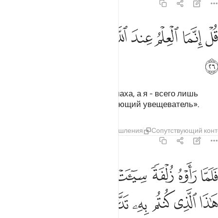
67:26
ﳤ
ﳥ
ﳦ
ﳧ
ﳨ
ل انما العلم عند الله وانما انا نذير مبين ٢٦
ﳩ
ﳪ
ﳫ
ﳬ
ُلْ إِنَّمَا ٱلْعِلْمُ عِندَ ٱللَّهِ وَإِنَّمَآ أَنَا۠ نَذِيرٌۭ مُّبِينٌۭ ٢٦
ﳭ
Скажи: «Знание об этом - у Аллаха, а я - всего лишь
предостерегающий и разъясняющий увещеватель».
Тафсиры
Слои
Уроки
Размышления
Сопутствующий конт
67:27
ﱁ
ﱂ
ﱃ
ﱄ
ﱅ
ﱆ
ﱇ
ﱈ
لما راوه زلفة سييت وجوه الذين كفروا وقيل هاذا الذي كنتم به تدعون ٢٧
َلَمَّا رَأَوْهُ زُلْفَةًۭ سِيٓـَٔتْ وُجُوهُ ٱلَّذِينَ كَفَرُوا۟ وَقِيلَ هَـٰذَا ٱلَّذِى كُنتُم بِهِۦ تَدَّعُونَ ٧
ﱉ
ﱊ
ﱋ
ﱌ
ﱍ
ﱎ