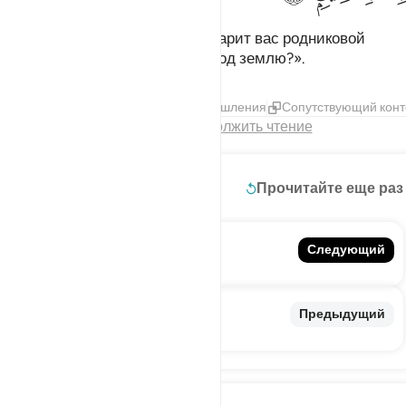
Скажи: «Как вы думаете, кто одарит вас родниковой
водой, если ваша вода уйдет под землю?».
Тафсиры
Слои
Уроки
Размышления
Сопутствующий конт
Конец главы
Продолжить чтение
Читать далее
Прочитайте еще раз
68. Al-Qalam
Следующий
Письменная трость
66. At-Tahrim
Предыдущий
Запрещение