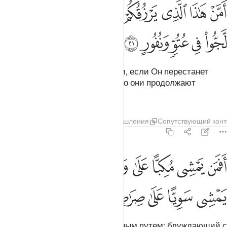
ﲪ
ﲫ
ﲬ
ﲭ
ﲮ
ﲯ
ﲰﲱ
من هاذا الذي يرزقكم ان امسك رزقه بل لجوا في عتو ونفور ٢١
ﲲ
َمَّنْ هَـٰذَا ٱلَّذِى يَرْزُقُكُمْ إِنْ أَمْسَكَ رِزْقَهُۥ ۚ بَل لَّجُّوا۟ فِى عُتُوٍّۢ وَنُفُورٍ
ﲳ
ﲴ
ﲵ
ﲶ
ﲷ
Кто может наделить вас уделом, если Он перестанет
наделять вас Своим уделом? Но они продолжают
ослушаться и убегать.
Тафсиры
Слои
Уроки
Размышления
Сопутствующий конт
67:22
ﲸ
ﲹ
ﲺ
ﲻ
ﲼ
ﲽ
ﲾ
فمن يمشي مكبا على وجهه اهدى امن يمشي سويا على صراط مستقيم ٢
َفَمَن يَمْشِى مُكِبًّا عَلَىٰ وَجْهِهِۦٓ أَهْدَىٰٓ أَمَّن يَمْشِى سَوِيًّا عَلَىٰ صِرَٰطٍۢ مُّ
ﲿ
ﳀ
ﳁ
ﳂ
ﳃ
ﳄ
Кто же следует более правильным путем: блуждающий с