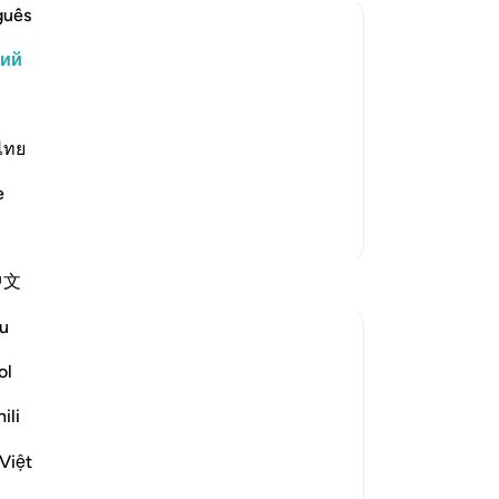
Ча
guês
во
кий
пр
, как ты появился на свет. Аллах
ск
 Он сотворил тебя по Своей милости и
со
последовательно менял твое
по
ไทย
ного человека, обладающего
ка
e
не
По
Больше тафсиров
по
Размышления
中文
Ты
че
u
Muniba Ansari
мн
21 неделю назад
·
Ссылка
айа 18:34, 18:37
на
ol
SubhanAllah, it is already the last Friday of
ск
Ramadan. I wanted to share a benefit from
ili
зе
Surah Al-Kahf that I learned 2 Ramadans
по
Việt
ago, and I get reminded of it every Friday
то
when I read it.