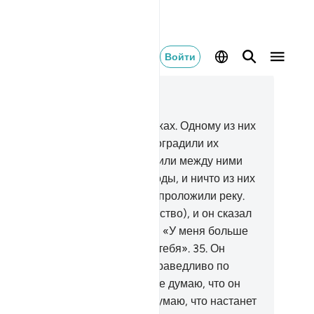
Войти
тать в контексте
ва 18, Страница 298, Джуз 15
.
Приведи им притчу о двух мужах. Одному из них
 устроили два виноградника, оградили их
никовыми пальмами и поместили между ними
ву.
33
.
Оба сада приносили плоды, и ничто из них
 пропадало, а между ними Мы проложили реку.
.
У него были плоды (или богатство), и он сказал
оему товарищу, беседуя с ним: «У меня больше
ущества и помощников, чем у тебя».
35
.
Он
шел в свой сад, поступая несправедливо по
ношению к себе, и сказал: «Я не думаю, что он
гда-нибудь исчезнет.
36
.
Я не думаю, что настанет