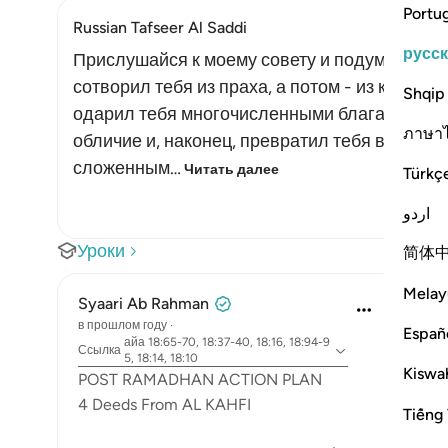
Portu
Russian Tafseer Al Saddi
русс
Прислушайся к моему совету и подумай о том
сотворил тебя из праха, а потом - из капли.
Shqip
одарил тебя многочисленными благами. Он 
ภาษา
обличие и, наконец, превратил тебя в строй
сложенным…
Читать далее
Türkç
اردو
Уроки
简体
Melay
Syaari Ab Rahman
в прошлом году
·
Españ
айа 18:65-70, 18:37-40, 18:16, 18:94-9
Ссылка
5, 18:14, 18:10
Kiswah
POST RAMADHAN ACTION PLAN
4 Deeds From AL KAHFI
Tiếng 