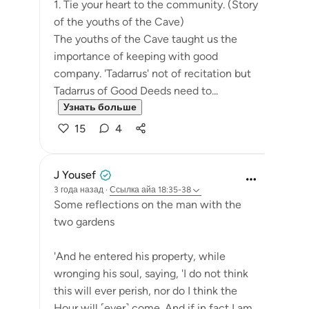
1. Tie your heart to the community. (Story
of the youths of the Cave)
The youths of the Cave taught us the
importance of keeping with good
company. 'Tadarrus' not of recitation but
Tadarrus of Good Deeds need to...
Узнать больше
15
4
J Yousef
3 года назад
·
Ссылка
айа 18:35-38
Some reflections on the man with the
two gardens
'And he entered his property, while
wronging his soul, saying, 'I do not think
this will ever perish, nor do I think the
Hour will ˹ever˺ come. And if in fact I am