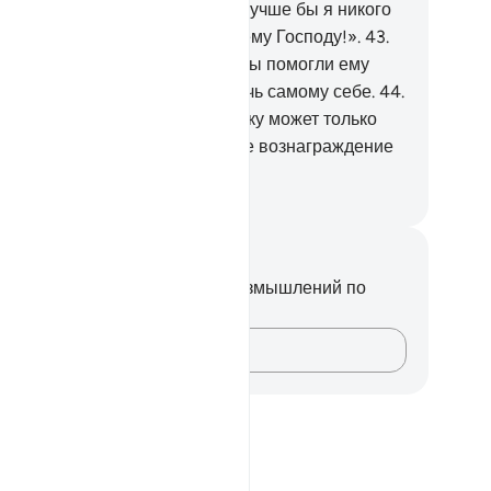
али на трельяжи. Он сказал: «Лучше бы я никого
 приобщал в сотоварищи к моему Господу!».
43
.
 было у него людей, которые бы помогли ему
есто Аллаха, и он не мог помочь самому себе.
44
.
таких случаях оказать поддержку может только
тинный Аллах. У Него - лучшее вознаграждение
лучший исход.
ssian Translation ( Elmir Kuliev )
метки и размышления
вас нет никаких заметок или размышлений по
ому стиху.
Зафиксируйте свои мысли…