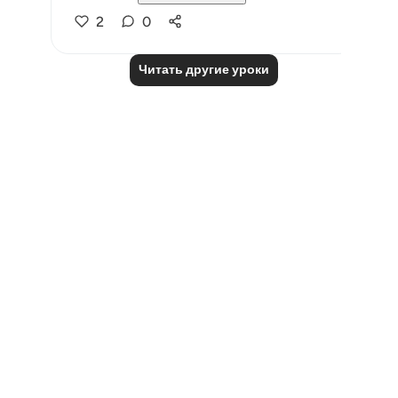
2
0
Читать другие уроки
Notes
placeholders
close