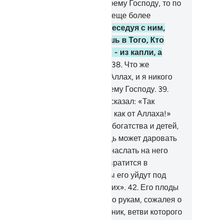
с. Если же меня возвратят к моему Господу, то по
звращении я обрету там нечто еще более
екрасное».
37
.
Товарищ его, беседуя с ним,
азал: «Неужели ты не веруешь в Того, Кто
творил тебя из земли, потом - из капли, а
том сделал тебя мужчиной?
38
.
Что же
сается меня, то мой Господь - Аллах, и я никого
 приобщаю в сотоварищи к моему Господу.
39
.
чему, войдя в свой сад, ты не сказал: «Так
желал Аллах! Нет мощи, кроме как от Аллаха!»
 считаешь, что у меня меньше богатства и детей,
м у тебя,
40
.
а ведь мой Господь может даровать
е то, что лучше твоего сада, и наслать на него
казание с неба, и тогда он превратится в
ользкую землю.
41
.
Или же воды его уйдут под
млю, и ты не сможешь достать их».
42
.
Его плоды
гибли, и он стал ударять себя по рукам, сожалея о
м, что он потратил на виноградник, ветви которого