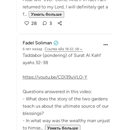
returned to my Lord, I will definitely get a
f...
Узнать больше
28
3
Fadel Soliman
6 лет назад
·
Ссылка
айа 18:32-38
Taddabor (pondering) of Surat Al Kahf
ayahs 32-38
https://youtu.be/CDl39uVLO-Y
Questions answered in this video:
- What does the story of the two gardens
teach us about the ultimate source of our
blessings?
- In what way was the wealthy man unjust
to himse...
Узнать больше