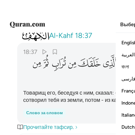
Выбер
018
قال له صاحبه وهو يحاوره اكفرت بالذ
Al-Kahf
18:37
Englis
18:37
العربية
ﱡ
ﱢ
ﱣ
ﱤ
ﱥ
ﱦ
বাংলা
ارسی
França
Товарищ его, беседуя с ним, сказал: «Неуже
сотворил тебя из земли, потом - из капли, 
Indon
Слово за словом
Italia
Прочитайте тафсир.
Dutch