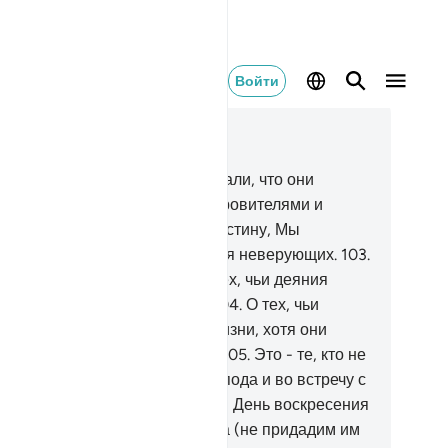
Войти
тать в контексте
ва 18, Страница 304, Джуз 16
2
.
Неужели неверующие полагали, что они
елают Моих рабов своими покровителями и
мощниками вместо Меня? Воистину, Мы
иготовили Геенну обителью для неверующих.
103
.
ажи: «Не сообщить ли вам о тех, чьи деяния
инесут наибольший убыток?
104
.
О тех, чьи
илия заблудились в мирской жизни, хотя они
мали, что поступают хорошо?
105
.
Это - те, кто не
еровал в знамения своего Господа и во встречу с
м. Тщетны будут их деяния, и в День воскресения
 не отпустим им никакого веса (не придадим им