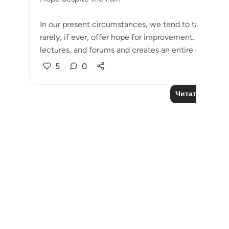
In our present circumstances, we tend to talk endles
rarely, if ever, offer hope for improvement. This de
lectures, and forums and creates an entire gene...
5
0
Читать другие
Notes
placeholders
close