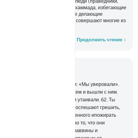
Среди них есть умеренные люди (праведники,
уверовавшие в Пророка Мухаммада, избегающие
чрезмерности в религии и не делающие
упущений), но плохо то, что совершают многие из
них.
Слово за словом
Продолжить чтение
Читать в контексте
Глава 5, Страница 119, Джуз 6
61
.
Придя к вам, они сказали: «Мы уверовали».
Однако они вошли с неверием и вышли с ним.
Аллаху лучше знать, что они утаивали.
62
.
Ты
видишь, что многие из них поспешают грешить,
преступать границы дозволенного ипожирать
запретное. Воистину, скверно то, что они
совершают.
63
.
Почему же раввины и