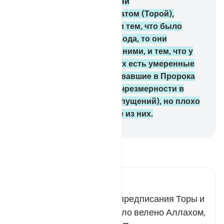
блаженства.
66
.
Если бы они
руководствовались Тауратом (Торой),
Инджилом (Евангелием) и тем, что было
ниспослано им от их Господа, то они
питались бы тем, что над ними, и тем, что у
них под ногами. Среди них есть умеренные
люди (праведники, уверовавшие в Пророка
Мухаммада, избегающие чрезмерности в
религии и не делающие упущений), но плохо
то, что совершают многие из них.
-
Russian Translation ( Elmir Kuliev )
Прочитайте тафсир.
Russian Tafseer Al Saddi
Если бы они выполняли предписания Торы и
Евангелия так, как это было велено Аллахом,