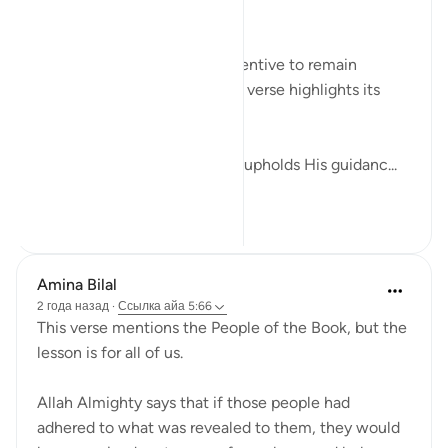
questioner:
If ever there was a single incentive to remain
steadfast, then the following verse highlights its
benefits:
Allah promises that whoever upholds His guidanc...
Узнать больше
27
4
282
Amina Bilal
2 года назад
·
Ссылка
айа 5:66
This verse mentions the People of the Book, but the
lesson is for all of us.
Allah Almighty says that if those people had
adhered to what was revealed to them, they would