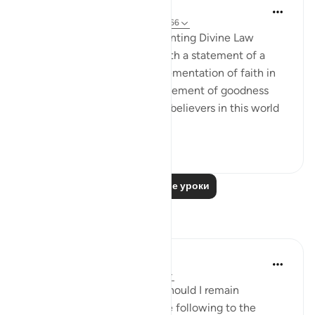
In the Shade of the Quran
32 недели назад
·
Ссылка
айа 5:65-66
Advance Results of Implementing Divine Law
The passage is concluded with a statement of a
basic rule that people's implementation of faith in
their lives ensures the achievement of goodness
and prosperity in the lives of believers in this world
as well as the ...
Узнать больше
0
0
167
Читать другие уроки
Размышления
Hammad Fahim
13 недель назад
·
Ссылка
айа 5:66
If you are ever asked, “Why should I remain
steadfast?" you may relay the following to the