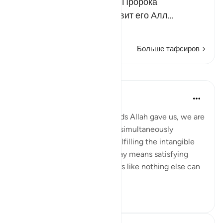
если бы они уверовали в Пророка
Мухаммада, да благословит его Алл…
Читать далее
Больше тафсиров
Уроки
Samia Mubarak
6 лет назад
·
Ссылка
айа 5:66
When we fulfill the commands Allah gave us, we are
not merely obeying Him but simultaneously
nourishing our own selves, fulfilling the intangible
within us. Following God’s way means satisfying
every limb in our body in ways like nothing else can
ever satiate....
Узнать больше
5
1
142