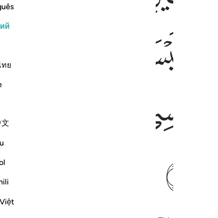
guês
кий
ﲃ
ﲄ
ﲅ
ﲆﲇ
ﲈ
ﲉ
ไทย
e
ﲑ
ﲒ
ﲓ
ﲔ
ﲕ
中文
u
ﲜ
ol
ili
Việt