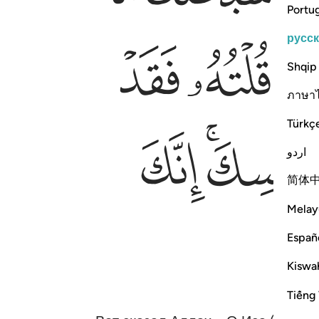
Portu
русс
ﲊ
ﲋ
Shqip
ภาษา
Türkç
ﲖﲗ
ﲘ
اردو
简体
Melay
Españ
Kiswah
Tiếng 