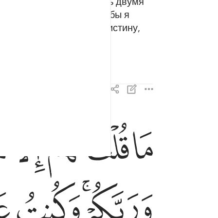
«Примите меня и мою мать двумя
о я не имею права? Если бы я
го, что у Тебя в Душе. Воистину,
ﲝ
ﲞ
ﲟ
ﲠ
ﲡ
ما قلت لهم الا ما امرتني به ان اعبدوا الله ربي
مَا قُلْتُ لَهُمْ إِلَّا مَآ أَمَرْتَنِى بِهِۦٓ أَنِ ٱعْبُدُوا۟ ٱللَّه
ﲨﲩ
ﲪ
ﲫ