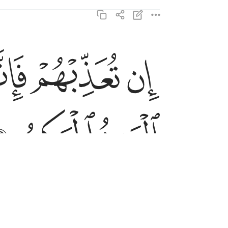
ﲾ
ﲿ
ﳀ
ان تعذبهم فانهم عبادك وان تغفر لهم فانك انت العزيز
إِن تُعَذِّبْهُمْ فَإِنَّهُمْ عِبَادُكَ ۖ وَإِن تَغْفِرْ لَهُمْ 
ﳈ
ﳉ
ﳊ
им, то ведь Ты -