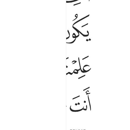
ﱿ
ﲀ
ﲁ
ﲂ
ﲌﲍ
ﲎ
ﲏ
ﲐ
ﲙ
ﲚ
ﲛ