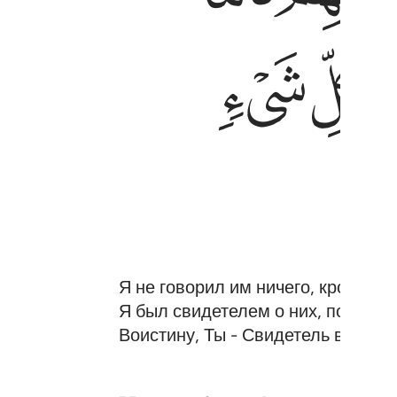
ﲺ
ﲻ
Я не говорил им ничего, кроме т
Я был свидетелем о них, пока нах
Воистину, Ты - Свидетель всякой