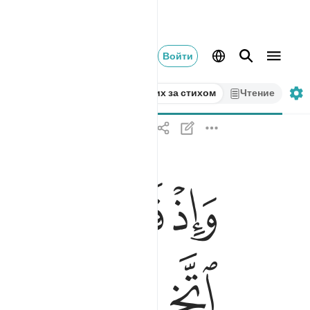
Войти
Стих за стихом
Чтение
ﱬ
ﱭ
ﱮ
ﱯ
واذ قال الله يا عيسى ابن مريم اانت قلت للناس ا
وَإِذْ قَالَ ٱللَّهُ يَـٰعِيسَى ٱبْنَ مَرْيَمَ ءَأَنتَ قُلْتَ 
ﱵ
ﱶ