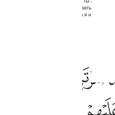
), сын Марьям (Марии)! Говорил ли ты людям: 
казал: «Пречист Ты! Как я мог сказать то, на чт
 Ты знаешь то, что у меня в душе, а я не знаю то
тветы
ﲢ
ﲣ
ﲤ
ﲥ
 وربكم وكنت عليهم شهيدا ما دمت فيهم فلما توفيتني كنت انت الرقيب عل
َ رَبِّى وَرَبَّكُمْ ۚ وَكُنتُ عَلَيْهِمْ شَهِيدًۭا مَّا دُمْتُ فِيهِمْ ۖ فَلَمَّا تَوَفَّيْتَنِى كُ
ﲬ
ﲭ
ﲮ