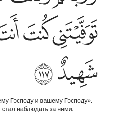
ﲲ
ﲳ
ﲴ
ﲼ
ﲽ
оему Господу и вашему Господу».
ы стал наблюдать за ними.