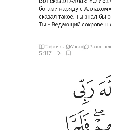
Вот сказал Аллах: «О Иса (Иисус
богами наряду с Аллахом»?». Он с
сказал такое, Ты знал бы об этом.
Ты - Ведающий сокровенное.
Тафсиры
Уроки
Размышления
О
5:117
ﲦ
ﲧ
يهم وانت على كل شيء شهيد ١١٧
نتَ أَنتَ ٱلرَّقِيبَ عَلَيْهِمْ ۚ وَأَنتَ عَلَىٰ كُلِّ شَىْءٍۢ شَهِيدٌ ١١٧
ﲯﲰ
ﲱ