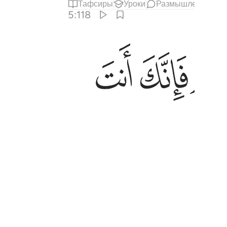
Тафсиры
Уроки
Размышления
Х
5:118
ﳆ
ﳇ
Если Ты подвергнешь их мучениям,
Могущественный, Мудрый».