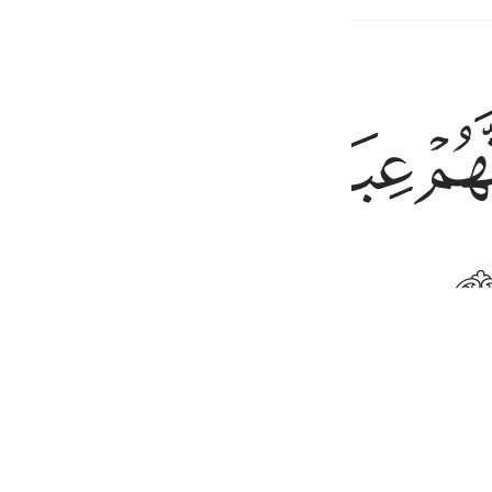
адис
ﳁﳂ
ﳃ
ﳄ
ﳅ
 الحكيم ١١٨
فَإِنَّكَ أَنتَ ٱلْعَزِيزُ ٱلْحَكِيمُ ١١٨
 то ведь они - Твои рабы. Если же Ты простишь 