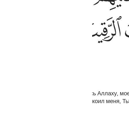
ﲵ
ﲶﲷ
ﲸ
ﲹ
ого, что Ты мне велел: «Поклоняйтесь Аллаху, м
одился среди них. Когда же Ты упокоил меня, Т
 вещи.