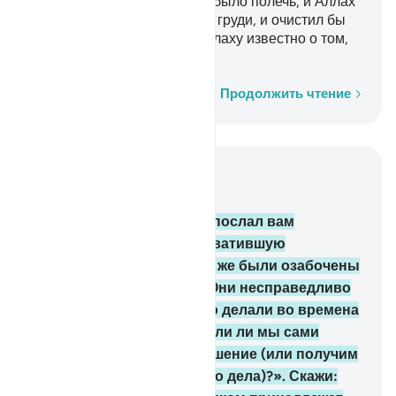
бы к месту, где им суждено было полечь, и Аллах
испытал бы то, что в вашей груди, и очистил бы
то, что в ваших сердцах. Аллаху известно о том,
что в груди».
Слово за словом
Продолжить чтение
Читать в контексте
Глава 3, Страница 70, Джуз 4
154
.
После печали Он ниспослал вам
успокоение - дремоту, охватившую
некоторых из вас. Другие же были озабочены
размышлениями о себе. Они несправедливо
думали об Аллахе, как это делали во времена
невежества, говоря: «Могли ли мы сами
принять какое-нибудь решение (или получим
ли мы что-нибудь от этого дела)?». Скажи: