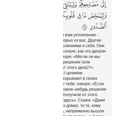
ﲃ
ﲄﲅ
ﲆ
ﲇ
ﲈ
ﲉ
ﲊ
ﲋ
ﲌ
ﲍ
ﲎﲏ
ﲐ
ﲑ
ﲒ
ﲓ
ﲔ
После печали Он ниспослал вам успокоение -
дремоту, охватившую некоторых из вас. Другие
же были озабочены размышлениями о себе. Они
несправедливо думали об Аллахе, как это делали
во времена невежества, говоря: «Могли ли мы
сами принять какое-нибудь решение (или
получим ли мы что-нибудь от этого дела)?».
Скажи: «Дела (или решения) целиком
принадлежат Аллаху». Они скрывают в своих
душах то, чего не открывают тебе, говоря: «Если
бы мы сами могли принять какое-нибудь решение
(или если бы мы чтонибудь получили от этого
дела), то не были бы убиты здесь». Скажи: «Даже
если бы вы остались в своих домах, то те, кому
была предначертана гибель, непременно вышли