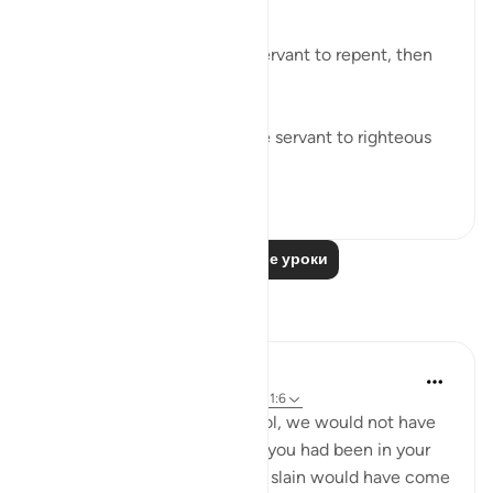
It is Allah who enabled the servant to repent, then
He ﷻ accepted it from him.
It is Allah ﷻ who enabled the servant to righteous
deeds, t...
Узнать больше
23
0
Читать другие уроки
Размышления
Khalisa M.
в прошлом году
·
Ссылка
айа 3:154, 11:6
'They say, ‘Had we any control, we would not have
been slain here’; say, ‘Even if you had been in your
houses, those destined to be slain would have come