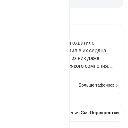
-
Russian Translation ( Elmir Kuliev )
Прочитайте тафсир.
Russian Tafseer Al Saddi
После того как мусульман охватило
беспокойство, Аллах вселил в их сердца
спокойствие, а некоторых из них даже
охватила дремота. Вне всякого сомнения, …
Читать далее
Больше тафсиров
Просмотреть кираат
В этом стихе есть 2 Пересечения
См. Перекрестки
Уроки