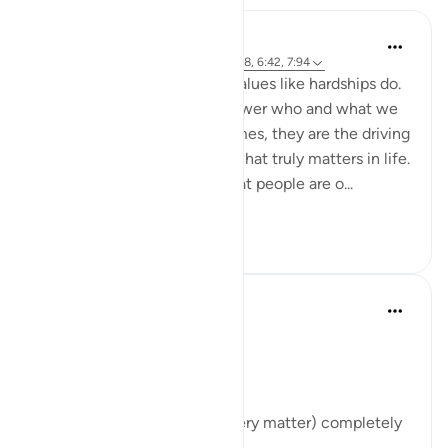
Samia Mubarak
4 года назад
·
Ссылка
айа 3:154, 7:168, 6:42, 7:94
Nothing brings up our core values like hardships do.
Tests and trials beg us to answer who and what we
truly submit to. And many times, they are the driving
force to realign our lives to what truly matters in life.
Allah tells us in the Quran that people are o...
Узнать больше
50
7
Abu Bakr Zoud
5 лет назад
·
Ссылка
айа 3:154
Allah ﷻ says:
قُل إِنَّ الأَمرَ كُلَّهُ لِلَّهِ
'Say, 'Indeed, the matter (every matter) completely
belongs to Allah.'