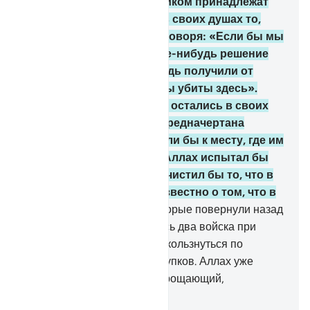
«Дела (или решения) целиком принадлежат
Аллаху». Они скрывают в своих душах то,
чего не открывают тебе, говоря: «Если бы мы
сами могли принять какое-нибудь решение
(или если бы мы чтонибудь получили от
этого дела), то не были бы убиты здесь».
Скажи: «Даже если бы вы остались в своих
домах, то те, кому была предначертана
гибель, непременно вышли бы к месту, где им
суждено было полечь, и Аллах испытал бы
то, что в вашей груди, и очистил бы то, что в
ваших сердцах. Аллаху известно о том, что в
груди».
155
.
Тех из вас, которые повернули назад
в тот день, когда встретились два войска при
Ухуде, дьявол заставил поскользнуться по
причине некоторых их поступков. Аллах уже
простил их, ведь Аллах - Прощающий,
Выдержанный.