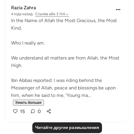
Razia Zahra
4 года назад
·
Ссылка
айа 3:154
In the Name of Allah the Most Gracious, the Most
Kind,
Who I really am.
We understand all matters are from Allah, the Most
High.
Ibn Abbas reported: I was riding behind the
Messenger of Allah, peace and blessings be upon
him, when he said to me, 'Young ma...
Узнать больше
15
0
Читайте другие размышления