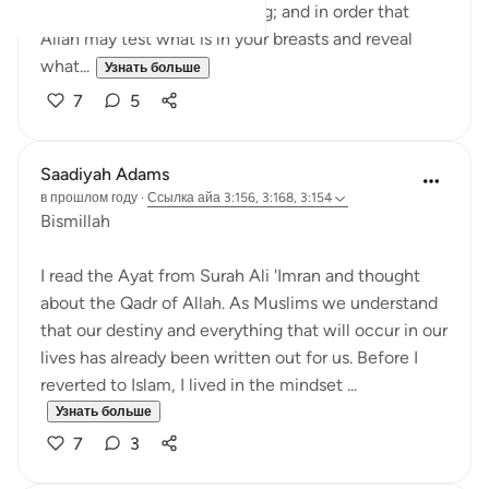
forth to their places of slaying; and in order that
Allah may test what is in your breasts and reveal
what...
Узнать больше
7
5
Saadiyah Adams
в прошлом году
·
Ссылка
айа 3:156, 3:168, 3:154
Bismillah
I read the Ayat from Surah Ali 'Imran and thought
about the Qadr of Allah. As Muslims we understand
that our destiny and everything that will occur in our
lives has already been written out for us. Before I
reverted to Islam, I lived in the mindset ...
Узнать больше
7
3