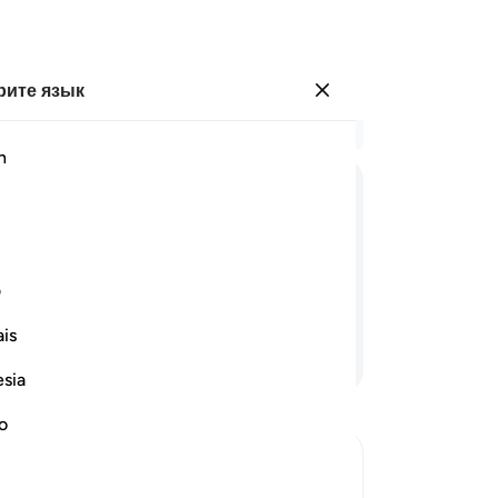
ите язык
Войти
Чи
h
Гла
1
.
ﱛ
ﱜ
ﱝ
ﱞ
ﱟ
ﱠ
ﱡ
мо
ст
 ним от Милостивого, они
ни
ف
по
is
на
Продолжить чтение
Ми
esia
Он
на
no
ск
ра