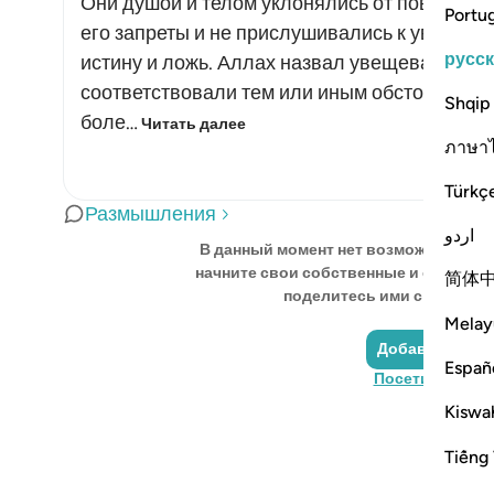
Они душой и телом уклонялись от повелени
Portu
его запреты и не прислушивались к увещева
русс
истину и ложь. Аллах назвал увещевания но
соответствовали тем или иным обстоятельс
Shqip
боле…
Читать далее
ภาษา
Türkç
Размышления
اردو
В данный момент нет возможности п
начните свои собственные и сохранит
简体
поделитесь ими с сообщест
Melay
Добавить отр
Españ
Посетите Quran
Kiswah
Tiếng 