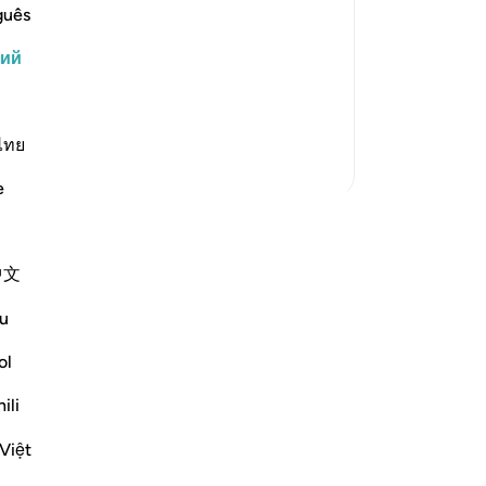
й Милостивого Аллаха, преступали
бо
guês
ниям, которые открывали им глаза на
тв
кий
-
Ru
выми, подчеркивая, что все они
твам, благодаря чему они были еще
За
ไทย
У 
Больше тафсиров
эт
e
оказать свои размышления —
е их в приватном режиме или
中文
вом QuranReflect.
u
ажение
ol
Reflect
ili
Việt