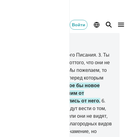
Войти
тать в контексте
ва 26, Страница 367, Джуз 19
Та. Син. Мим.
2
.
Это - аяты ясного Писания.
3
.
Ты
жешь погубить себя от скорби оттого, что они не
ановятся верующими.
4
.
Если Мы пожелаем, то
спошлем им с неба знамение, перед которым
корно склонятся их шеи.
5
.
Какое бы новое
поминание ни приходило к ним от
лостивого, они отворачивались от него.
6
.
и сочли это ложью, и к ним придут вести о том,
д чем они издевались.
7
.
Неужели они не видят,
олько Мы взрастили на земле благородных видов
стений?
8
.
Воистину, в этом - знамение, но