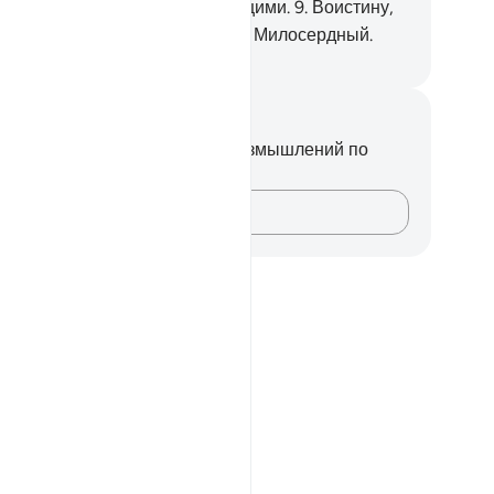
льшинство их не стали верующими.
9
.
Воистину,
ой Господь - Могущественный, Милосердный.
ssian Translation ( Elmir Kuliev )
метки и размышления
вас нет никаких заметок или размышлений по
ому стиху.
Зафиксируйте свои мысли…