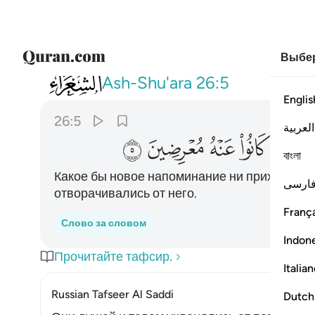
Выбер
026
وما ياتيهم من ذكر من الرحمان محدث الا
Ash-Shu'ara
26:5
Englis
26:5
العربية
ﱢ
ﱣ
ﱤ
ﱥ
ﱦ
বাংলা
Какое бы новое напоминание ни приходило к
ارسی
отворачивались от него.
França
Слово за словом
Indon
Прочитайте тафсир.
Italia
Russian Tafseer Al Saddi
Dutch