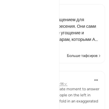
Russian Tafseer Al Saddi
Эта еда и питье будет угощением для
неверующих в День воскресения. Они сами
уготовали для себя такое угощение и
предпочли его щедрым дарам, которыми А…
Читать далее
Больше тафсиров
Уроки
In the Shade of the Quran
31 неделю назад
·
Ссылка
айа 56:49-56
The surah seizes this appropriate moment to answer
the question posed by the people on the left in
Verses 47-48, which they unfold in an exaggerated
sense of incredulity: