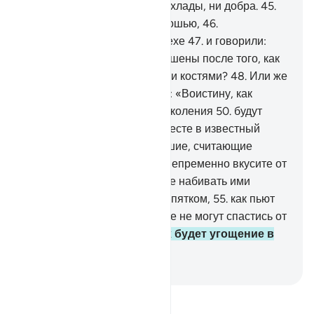
которая не приносит ни прохлады, ни добра.
45
.
Прежде они нежились роскошью,
46
.
упорствовали в великом грехе
47
.
и говорили:
«Неужели мы будем воскрешены после того, как
мы умрем и станем прахом и костями?
48
.
Или же
наши праотцы?».
49
.
Скажи: «Воистину, как
первые, так и последние поколения
50
.
будут
собраны в определенном месте в известный
день.
51
.
Тогда вы, о заблудшие, считающие
лжецами посланников,
52
.
непременно вкусите от
дерева заккум.
53
.
Вы будете набивать ими
животы
54
.
и запивать их кипятком,
55
.
как пьют
больные верблюды, которые не могут спастись от
жажды».
56
.
Таким для них будет угощение в
День воздаяния.
-
Russian Translation ( Elmir Kuliev )
Прочитайте тафсир.