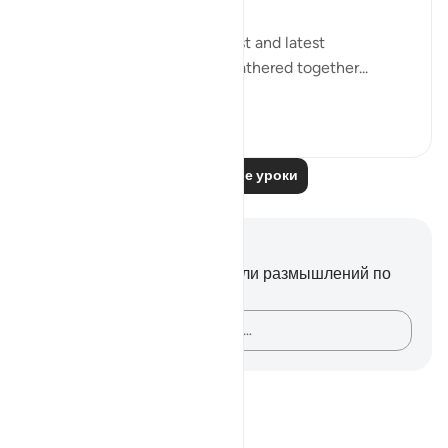
"Say: All people of the earliest and latest
generations will indeed be gathered together...
Узнать больше
0
0
Читать другие уроки
Заметки и размышления
У вас нет никаких заметок или размышлений по
этому стиху.
Зафиксируйте свои мысли…