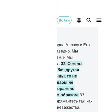
Войти
тать в контексте
ва 33, Страница 422, Джуз 22
.
А ту из вас, которая будет покорна Аллаху и Его
сланнику и будет поступать праведно, Мы
арим двойным вознаграждением, и Мы
иготовили для нее щедрый удел.
32
.
О жены
орока! Вы не таковы, как любая другая
нщина. Если вы богобоязненны, то не
оявляйте нежности в речах, дабы не
зжелал вас тот, чье сердце поражено
дугом, а говорите достойным образом.
33
.
тавайтесь в своих домах, не наряжайтесь так, как
ряжались во времена первого невежества,