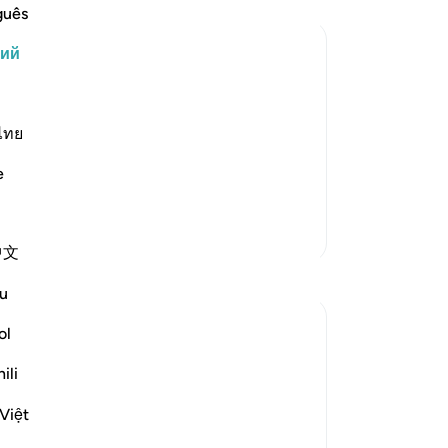
со
guês
Ал
кий
же
ва
ка Аллаха, да благословит его Аллах
ва
, что если они будут праведны и
Ал
ไทย
остальных женщин. Повинуясь
-
Ru
а, да благословит его Аллах и
e
За
Больше тафсиров
У 
中文
эт
Размышления
u
tareq abed
ol
7 лет назад
·
айа 4:43, 4:102, 24:30, 2:43, 4:101, 33:
ili
Ссылка
53, 33:32, 17:32, 2:239
Anyone who ponders on what Allah swt
Việt
has legislated in the Quran and Sunnah