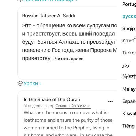
Portu
Russian Tafseer Al Saddi
русс
Это - обращение ко всем супругам посланни
Shqip
и приветствует. Всевышний поведал им о том
ภาษา
будут бояться Аллаха, то превзойдут всех 
повелению Господа, жены Пророка Мухаммад
Türkç
приветству…
Читать далее
اردو
简体
Уроки
Melay
In the Shade of the Quran
Españ
31 неделю назад
·
Ссылка
айа 33:32
What are the means to remove what is
Kiswah
loathsome and ensure the purity of those
Tiếng 
women married to the Prophet, living in
his home, and who were,, in any case the