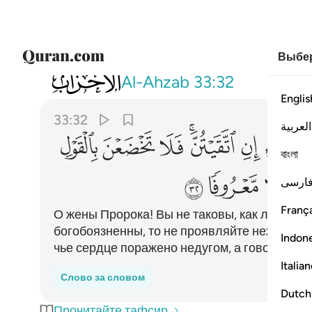
Выбер
033
يا نساء النبي لستن كاحد من النساء ان ا
Al-Ahzab
33:32
Englis
33:32
العربية
ﱖ
ﱗ
ﱘﱙ
ﱚ
ﱛ
ﱜ
বাংলা
ﱣ
ﱤ
ﱥ
ارسی
França
О жены Пророка! Вы не таковы, как любая 
богобоязненны, то не проявляйте нежности в
Indon
чье сердце поражено недугом, а говорите д
Italia
Слово за словом
Dutch
Прочитайте тафсир.