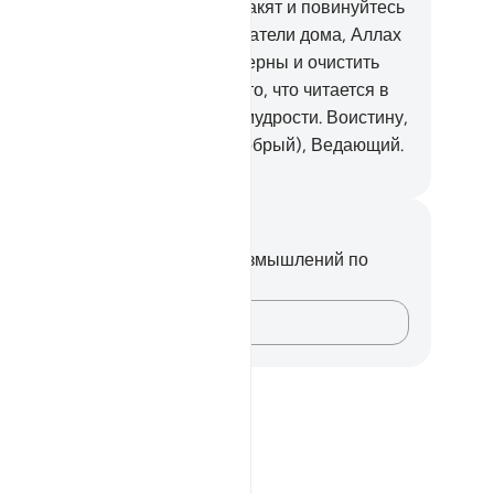
вершайте намаз, раздавайте закят и повинуйтесь
лаху и Его Посланнику. О обитатели дома, Аллах
лает лишь избавить вас от скверны и очистить
с полностью.
34
.
И поминайте то, что читается в
ших домах из аятов Аллаха и мудрости. Воистину,
лах - Проницательный (или Добрый), Ведающий.
ssian Translation ( Elmir Kuliev )
метки и размышления
вас нет никаких заметок или размышлений по
ому стиху.
Зафиксируйте свои мысли…