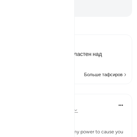
исчислил всякую вещь.
-
Russian Translation ( Elmir Kuliev )
Прочитайте тафсир.
Russian Tafseer Al Saddi
Я - всего лишь раб и не властен над
происходящим вокруг.
Больше тафсиров
Уроки
In the Shade of the Quran
31 неделю назад
·
Ссылка
айа 72:21
No Help from Anyone
Say Muhammad: 'It is not in my power to cause you