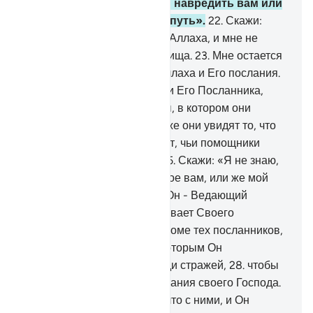
Скажи: «Не в моей власти навредить вам или
наставить вас на прямой путь».
22
.
Скажи:
«Никто не защитит меня от Аллаха, и мне не
найти помимо Него прибежища.
23
.
Мне остается
лишь доносить истину от Аллаха и Его послания.
Кто же ослушается Аллаха и Его Посланника,
тому уготован огонь Геенны, в котором они
пребудут вечно».
24
.
Когда же они увидят то, что
им было обещано, то узнают, чьи помощники
слабее и малочисленнее.
25
.
Скажи: «Я не знаю,
скоро ли настанет обещанное вам, или же мой
Господь отсрочил его».
26
.
Он - Ведающий
сокровенное, и Он не открывает Своего
сокровенного никому,
27
.
кроме тех посланников,
которыми Он доволен и к которым Он
приставляет спереди и сзади стражей,
28
.
чтобы
знать, что они донесли послания своего Господа.
Он объемлет знанием все, что с ними, и Он