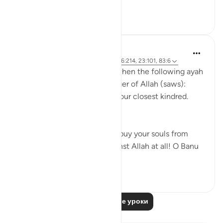
in front o...
Узнать больше
1
0
Prophetic Commentary
8 лет назад
·
Ссылка
айа 72:21-22, 26:214, 23:101, 83:6
Abu Hurayrah narrates that when the following ayah
was revealed to the Messenger of Allah (saws):
And warn, [O Muhammad], your closest kindred.
[26:214]
He said: 'O tribe of Quraysh, buy your souls from
Allah! I cannot help you against Allah at all! O Banu
‘A...
Узнать больше
2
0
Читать другие уроки