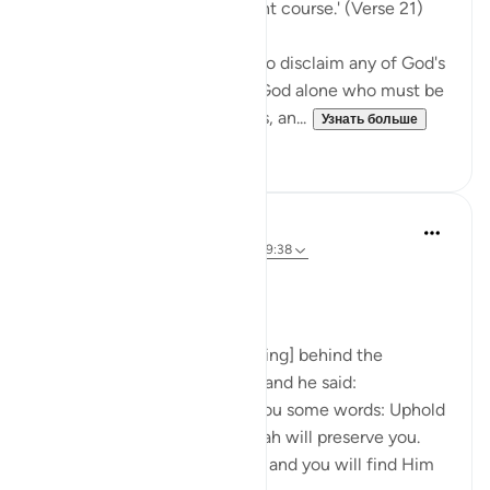
harm or to set you on the right course.' (Verse 21)
The Prophet is commanded to disclaim any of God's
qualities and attributes. It is God alone who must be
worshipped, without partners, an...
Узнать больше
0
0
Prophetic Commentary
8 лет назад
·
Ссылка
айа 72:21-22, 39:38
Ibn ‘Abbâs narrates: I was [riding] behind the
Messenger of Allah one day, and he said:
'O young man, I shall teach you some words: Uphold
Allah [in your affairs], and Allah will preserve you.
Uphold Allah [in your affairs], and you will find Him