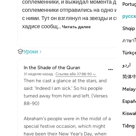
соплеменники, и выжидал момента для того, 
Portu
соплеменники отправились на одно из свои
русс
с ними. Тут он взглянул на звезды и сказал:
хадисе сообщ…
Читать далее
Shqip
ภาษา
Уроки
Türkç
اردو
In the Shade of the Quran
31 неделю назад
·
Ссылка
айа 37:88-90
简体
Then he cast a glance at the stars, and
said: 'Indeed I am sick.' So his people
Melay
turned away from him and left. (Verses
Españ
88-90)
Kiswah
Abraham's people were in the midst of a
Tiếng 
special festive occasion, which might
have been their New Year's Day, when