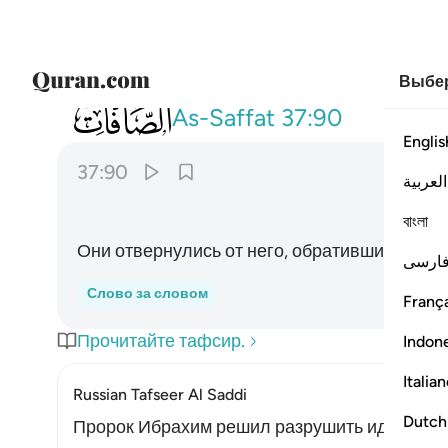
Выбер
037
فتولوا عنه مدبرين ٩٠
As-Saffat
37:90
Englis
37:90
العربية
বাংলা
Они отвернулись от него, обратившись вспя
ارسی
Слово за словом
França
Прочитайте тафсир.
Indon
Italia
Russian Tafseer Al Saddi
Dutch
Пророк Ибрахим решил разрушить идолов, к