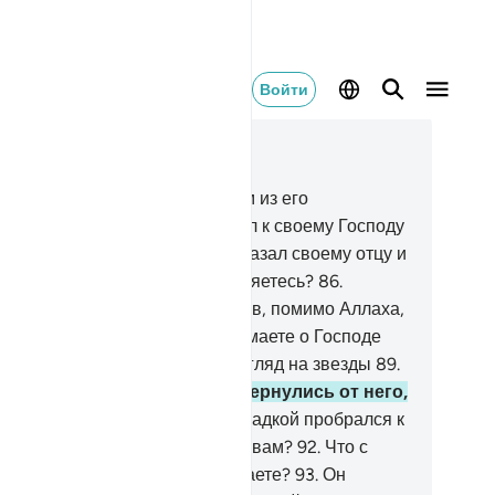
Войти
тать в контексте
ва 37, Страница 449, Джуз 23
.
Ибрахим (Авраам) был одним из его
иверженцев.
84
.
Вот он пришел к своему Господу
непорочным сердцем.
85
.
Он сказал своему отцу и
оему народу: «Чему вы поклоняетесь?
86
.
ужели вы жаждете других богов, помимо Аллаха,
мышляя ложь?
87
.
И что вы думаете о Господе
ров?».
88
.
Потом он бросил взгляд на звезды
89
.
сказал: «Я болен».
90
.
Они отвернулись от него,
ратившись вспять.
91
.
Он украдкой пробрался к
 богам и сказал: «Не поесть ли вам?
92
.
Что с
ми? Почему вы не разговариваете?
93
.
Он