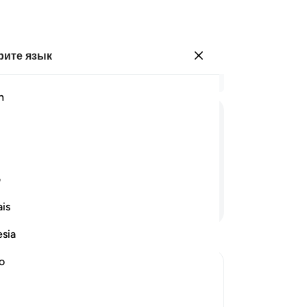
ите язык
Войти
Чи
h
Гла
83
ﲆ
ﲇ
ﲈ
ﲉ
пр
с 
ть.
св
ف
Не
Продолжить чтение
is
из
ми
esia
и 
об
no
их
оторым поклонялись его
ва