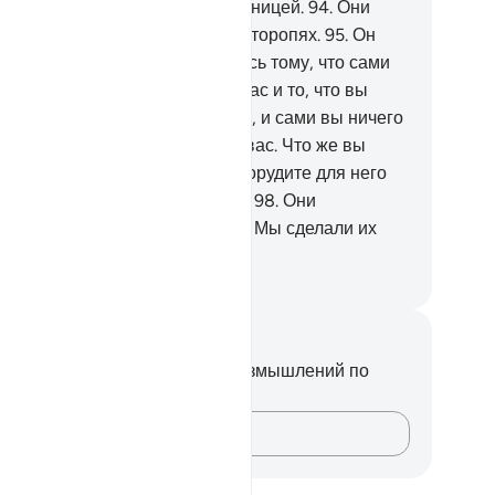
дошел к ним и стал бить их десницей.
94
.
Они
зычники) направились к нему второпях.
95
.
Он
азал: «Неужели вы поклоняетесь тому, что сами
секаете?
96
.
Аллах сотворил вас и то, что вы
лаете (или Аллах сотворил вас, и сами вы ничего
 делаете; или Аллах сотворил вас. Что же вы
лаете?)».
97
.
Они сказали: «Соорудите для него
роение и бросьте его в огонь!».
98
.
Они
мыслили против него козни, но Мы сделали их
жайшими.
ssian Translation ( Elmir Kuliev )
метки и размышления
вас нет никаких заметок или размышлений по
ому стиху.
Зафиксируйте свои мысли…