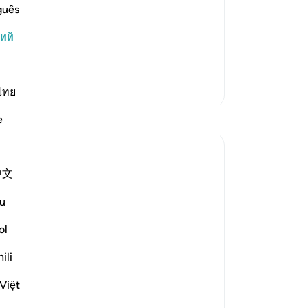
чтобы сделать это. Когда его
по
guês
х празднеств, Ибрахим вышел вместе
(я
кий
ск
 «Поистине, я болен». В достоверном
вы
де
Больше тафсиров
не
ไทย
де
Размышления
e
ст
за
Hammad Fahim
ни
в прошлом году
·
Ссылка
айа 37:84-99
中文
-
Ru
When we study the life of Ibrahim AS, as
related to us by Allah SWT, we find a
u
За
tender-hearted Prophet who is concerned
ol
У 
about one critical issue. How do I get
эт
people to abandon false gods, and invite
ili
them to the worship of Allah alone? All
Việt
he ever wanted was f...
Узнать больше
24
5