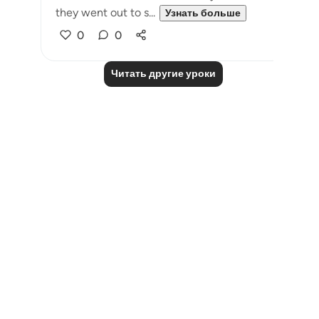
they went out to s...
Узнать больше
0
0
Читать другие уроки
Notes
placeholders
close