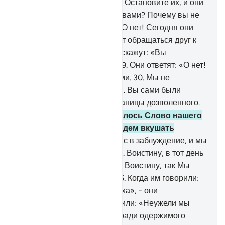
укажите им на путь в Ад.
24
.
Остановите их, и они
будут спрошены:
25
.
«Что с вами? Почему вы не
помогаете друг другу?».
26
.
О нет! Сегодня они
будут покорны.
27
.
Они будут обращаться друг к
другу с вопросами.
28
.
Они скажут: «Вы
приходили к нам справа».
29
.
Они ответят: «О нет!
Вы сами не были верующими.
30
.
Мы не
обладали властью над вами. Вы сами были
людьми, преступавшими границы дозволенного.
31
.
Относительно нас сбылось Слово нашего
Господа. Воистину, мы будем вкушать
наказание.
32
.
Мы ввели вас в заблуждение, и мы
сами были заблудшими».
33
.
Воистину, в тот день
они разделят наказание.
34
.
Воистину, так Мы
поступаем с грешниками.
35
.
Когда им говорили:
«Нет божества, кроме Аллаха», - они
превозносились
36
.
и говорили: «Неужели мы
откажемся от наших богов ради одержимого