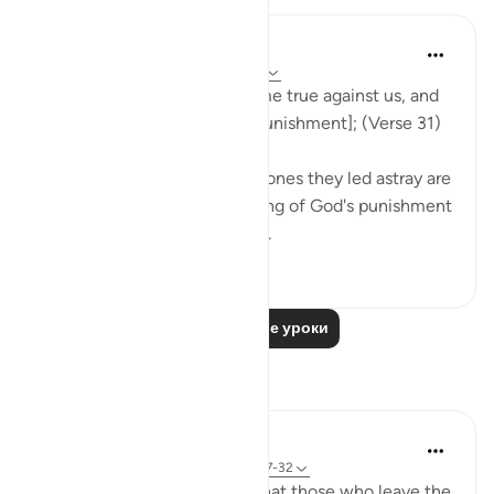
In the Shade of the Quran
31 неделю назад
·
Ссылка
айа 37:31
Now our Lord's word has come true against us, and
we are bound to taste [the punishment]; (Verse 31)
Both the misleaders and the ones they led astray are
in the same position, deserving of God's punishment
for not heeding the warnings.
0
0
Читать другие уроки
Размышления
tareq abed
8 лет назад
·
Ссылка
айа 33:13, 37:27-32
One lesson to draw from is that those who leave the