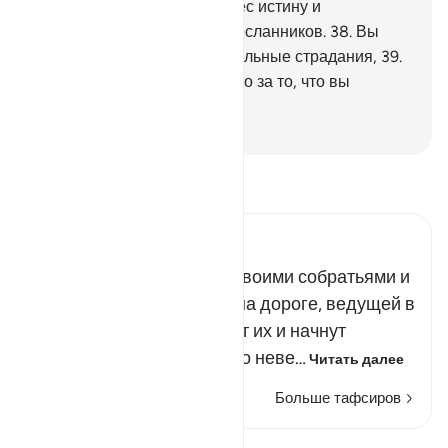
поэта?».
37
.
О нет! Он принес истину и
подтвердил правдивость посланников.
38
.
Вы
непременно вкусите мучительные страдания,
39
.
и получите воздаяние только за то, что вы
совершали.
-
Russian Translation ( Elmir Kuliev )
Прочитайте тафсир.
Russian Tafseer Al Saddi
Неверующие вместе со своими собратьями и
идолами будут собраны на дороге, ведущей в
Геенну. Ангелы остановят их и начнут
задавать вопросы, однако неве…
Читать далее
Больше тафсиров
Уроки