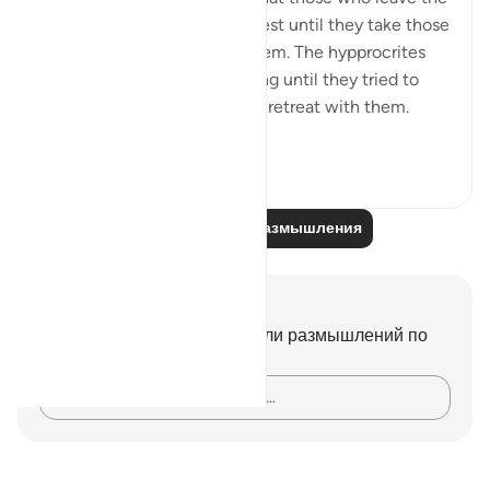
obedience of Allah will not rest until they take those
who are on his obedience them. The hypprocrites
here couldnt stop at retreating until they tried to
convince the companions to retreat with them.
Maybe t...
Узнать больше
1
0
Читайте другие размышления
Заметки и размышления
У вас нет никаких заметок или размышлений по
этому стиху.
Зафиксируйте свои мысли…