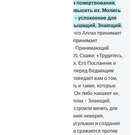
103
.
Бери из их имущества пожертвования,
чтобы ими очистить и возвысить их. Молись
за них, ибо твои молитвы - успокоение для
них. Воистину, Аллах - Слышащий, Знающий.
104
.
Неужели они не знают, что Аллах принимает
покаяния от Своих рабов и принимает
пожертвования, что Аллах - Принимающий
покаяния, Милосердный?
105
.
Скажи: «Трудитесь,
и увидят ваши деяния Аллах, Его Посланник и
верующие. Вы предстанете перед Ведающим
сокровенное и явное, и Он поведает вам о том,
что вы совершали».
106
.
Есть и такие, которые
выжидают веления Аллаха. Он либо накажет их,
либо примет их покаяния. Аллах - Знающий,
Мудрый.
107
.
Те, которые построили мечеть для
нанесения вреда, поддержания неверия,
внесения раскола в ряды мусульман и создания
заставы для тех, кто издавна сражается против