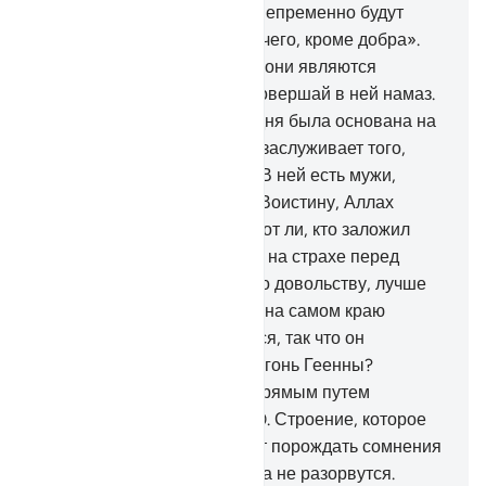
Аллаха и Его Посланника, непременно будут
клясться: «Мы не хотели ничего, кроме добра».
Аллах свидетельствует, что они являются
лжецами.
108
.
Никогда не совершай в ней намаз.
Мечеть, которая с первого дня была основана на
богобоязненности, больше заслуживает того,
чтобы ты выстаивал в ней. В ней есть мужи,
которые любят очищаться. Воистину, Аллах
любит очищающихся.
109
.
Тот ли, кто заложил
основание своего строения на страхе перед
Аллахом и стремлении к Его довольству, лучше
или же тот, кто заложил его на самом краю
обрыва, готового обвалиться, так что он
обвалился вместе с ним в огонь Геенны?
Воистину, Аллах не ведет прямым путем
несправедливых людей.
110
.
Строение, которое
они построили, всегда будет порождать сомнения
в их сердцах, пока их сердца не разорвутся.