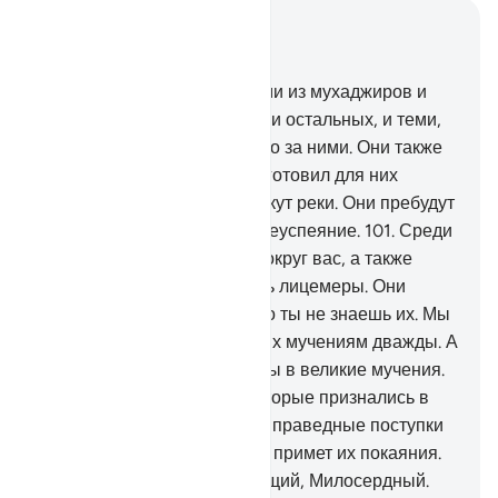
Читать в контексте
Глава 9, Страница 203, Джуз 11
100
.
Аллах доволен первыми из мухаджиров и
ансаров, которые опередили остальных, и теми,
которые последовали строго за ними. Они также
довольны Аллахом. Он приготовил для них
Райские сады, в которых текут реки. Они пребудут
там вечно. Это - великое преуспеяние.
101
.
Среди
бедуинов, которые живут вокруг вас, а также
среди жителей Медины есть лицемеры. Они
упорствуют в лицемерии, но ты не знаешь их. Мы
же знаем их и подвергнем их мучениям дважды. А
затем они будут возвращены в великие мучения.
102
.
Есть и другие люди, которые признались в
своих грехах. Они смешали праведные поступки
со злыми. Возможно, Аллах примет их покаяния.
Воистину, Аллах - Прощающий, Милосердный.