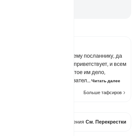
Аллах - Знающий, Мудрый.
-
Russian Translation ( Elmir Kuliev )
Прочитайте тафсир.
Russian Tafseer Al Saddi
Всевышний повелел Своему посланнику, да
благословит его Аллах и приветствует, и всем
тем, кто продолжает начатое им дело,
взимать с мусульман обязател…
Читать далее
Больше тафсиров
Просмотреть кираат
В этом стихе есть 1 Пересечения
См. Перекрестки
Уроки