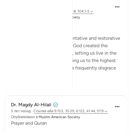
Salah Soltan
3 года назад
·
Ссылка
айа 9:103, 100:8, 104:1-5
Опубликовано в
Muslim American Society
Zakah
Giving Zakah has many preventative and restorative
effects for the Muslim’s soul. God created the
human being in an ideal form, letting us live in the
finest of dwellings and honoring us to the highest
degree. But we human beings frequently disgrace
our...
Узнать больше
20
0
Dr. Magdy Al-Hilali
5 лет назад
·
Ссылка
айа 9:103, 35:29, 6:122, 41:44, 57:9
Опубликовано в
Muslim American Society
Prayer and Quran