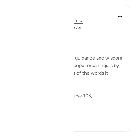
Ola Shoubaki
3 года назад
·
Ссылка
айа 9:103, 26:101
Linguistic Gems from the Qur'an
Day Twenty-Three: Charity:
The Qur'an is a rich source of guidance and wisdom,
and one way to uncover its deeper meanings is by
examining the linguistic roots of the words it
contains.
Allah says in Surah Tawbah verse 103,
...
Узнать больше
1
2