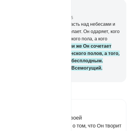
Читать в контексте
Глава 42, Страница 488, Джуз 25
49
.
Аллаху принадлежит власть над небесами и
землей. Он творит, что пожелает. Он одаряет, кого
пожелает, потомством женского пола, а кого
пожелает - мужского.
50
.
Или же Он сочетает
потомство мужского и женского полов, а того,
кого пожелает, Он делает бесплодным.
Воистину, Он - Знающий, Всемогущий.
-
Russian Translation ( Elmir Kuliev )
Прочитайте тафсир.
Russian Tafseer Al Saddi
Всевышний сообщил о Своей
неограниченной власти и о том, что Он творит