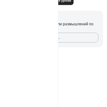
Читать другие уроки
Заметки и размышления
У вас нет никаких заметок или размышлений по
этому стиху.
Зафиксируйте свои мысли…
Notes
placeholders
close