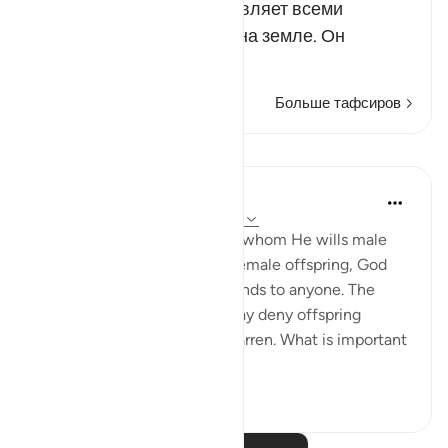
все, что пожелает, и управляет всеми
событиями на небесах и на земле. Он
надели…
Читать далее
Больше тафсиров
Уроки
In the Shade of the Quran
32 недели назад
·
Ссылка
айа 42:50
Alternatively, just like giving whom He wills male
offspring and giving others female offspring, God
may give offspring of both kinds to anyone. The
fourth situation is that He may deny offspring
altogether, making people barren. What is important
to remember ...
Узнать больше
0
0
72