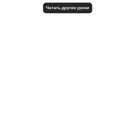
Читать другие уроки
Notes
placeholders
close