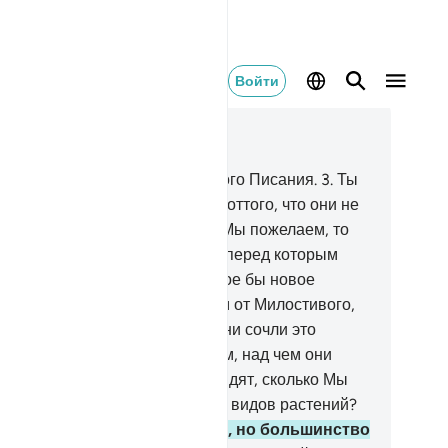
Войти
тать в контексте
ва 26, Страница 367, Джуз 19
Та. Син. Мим.
2
.
Это - аяты ясного Писания.
3
.
Ты
жешь погубить себя от скорби оттого, что они не
ановятся верующими.
4
.
Если Мы пожелаем, то
спошлем им с неба знамение, перед которым
корно склонятся их шеи.
5
.
Какое бы новое
поминание ни приходило к ним от Милостивого,
и отворачивались от него.
6
.
Они сочли это
жью, и к ним придут вести о том, над чем они
девались.
7
.
Неужели они не видят, сколько Мы
растили на земле благородных видов растений?
Воистину, в этом - знамение, но большинство