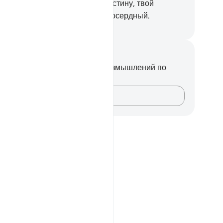
 не стали верующими.
9
.
Воистину, твой
сподь - Могущественный, Милосердный.
ssian Translation ( Elmir Kuliev )
метки и размышления
вас нет никаких заметок или размышлений по
ому стиху.
Зафиксируйте свои мысли…