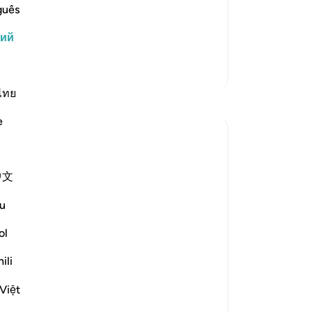
их не уверовала. Всевышний также
их
guês
даже если ты страстно будешь желать
Го
кий
-
Ru
Больше тафсиров
За
ไทย
У 
Размышления
эт
e
Khaleda Begum
5 лет назад
·
Ссылка
айа 26:7-8
How MANY types of fine plants Allah
中文
causes to grow??????? Subhanallah…
u
I was looking at a blooming cactus in the
ol
tiny oasis in my balcony…. The shape,
colours and the beauty of the leaves and
ili
the flowers…..
Việt
it is glorifying Allah, glorifying His