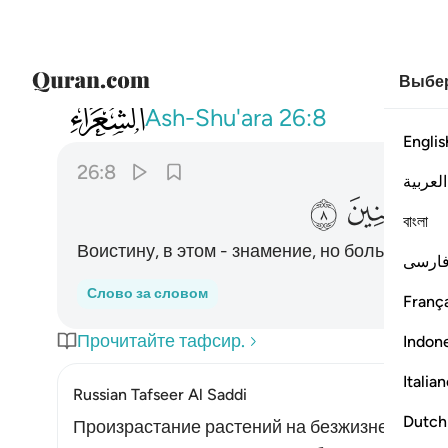
Выбер
026
ان في ذالك لاية وما كان اكثرهم مومنين 
Ash-Shu'ara
26:8
Englis
26:8
العربية
ﲄ
ﲅ
বাংলা
Воистину, в этом - знамение, но большинст
ارسی
Слово за словом
França
Прочитайте тафсир.
Indon
Italia
Russian Tafseer Al Saddi
Dutch
Произрастание растений на безжизненной з