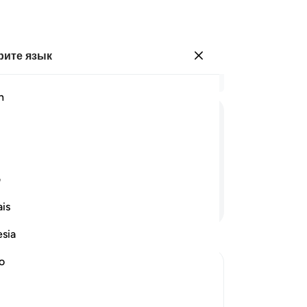
ите язык
Войти
Чи
h
Гла
1
.
ﱼ
ﱽ
ﱾ
ﱿﲀ
ﲁ
ﲂ
ﲃ
мо
ст
во их не стали верующими.
ни
ف
по
Продолжить чтение
is
на
он
esia
ло
из
no
вз
емле является доказательством
8
.