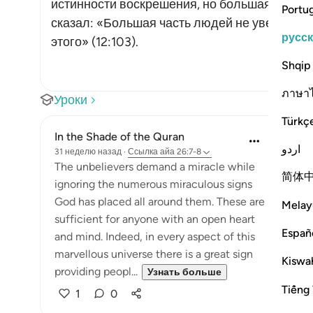
истинности воскрешения, но большая часть 
Portu
сказал: «Большая часть людей не уверует, 
русс
этого» (12:103).
Shqip
ภาษา
Уроки
Türkç
In the Shade of the Quran
اردو
31 неделю назад
·
Ссылка
айа 26:7-8
The unbelievers demand a miracle while
简体
ignoring the numerous miraculous signs
God has placed all around them. These are
Melay
sufficient for anyone with an open heart
Españ
and mind. Indeed, in every aspect of this
marvellous universe there is a great sign
Kiswah
providing peopl...
Узнать больше
Tiếng 
1
0