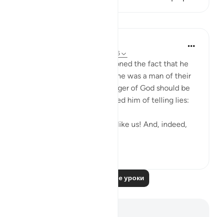
Уроки
In the Shade of the Quran
31 неделю назад
·
Ссылка
айа 26:186
Shu`ayb's people also questioned the fact that he
was God's messenger, since he was a man of their
own kind. To them, a messenger of God should be
different. Hence, they accused him of telling lies:
"You are only a human being like us! And, indeed,
we believe...
Узнать больше
0
0
Читать другие уроки
Заметки и размышления