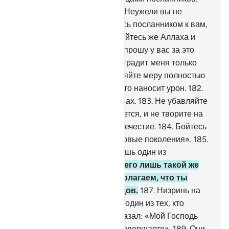
177
.
Вот Шуейб сказал им: «Неужели вы не
устрашитесь?
178
.
Я являюсь посланником к вам,
достойным доверия.
179
.
Бойтесь же Аллаха и
повинуйтесь мне.
180
.
Я не прошу у вас за это
вознаграждения, ибо вознаградит меня только
Господь миров.
181
.
Наполняйте меру полностью
и не будьте одними из тех, кто наносит урон.
182
.
Взвешивайте на точных весах.
183
.
Не убавляйте
людям того, что им причитается, и не творите на
земле зла, распространяя нечестие.
184
.
Бойтесь
Того, Кто сотворил вас и первые поколения».
185
.
Они сказали: «Ты - всего лишь один из
околдованных.
186
.
Ты - всего лишь такой же
человек, как и мы, и мы полагаем, что ты
являешься одним из лжецов.
187
.
Низринь на
нас осколок неба, если ты - один из тех, кто
говорит правду».
188
.
Он сказал: «Мой Господь
лучше знает о том, что вы совершаете».
189
.
Они