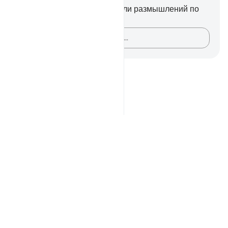
У вас нет никаких заметок или размышлений по
этому стиху.
Зафиксируйте свои мысли…
Notes
placeholders
close