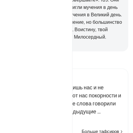
сочли его лжецом, и их постигли мучения в день
тени. Воистину, это были мучения в Великий день.
190
.
Воистину, в этом - знамение, но большинство
их не стали верующими.
191
.
Воистину, твой
Господь - Могущественный, Милосердный.
-
Russian Translation ( Elmir Kuliev )
Прочитайте тафсир.
Russian Tafseer Al Saddi
Ты ни в чем не превосходишь нас и не
имеешь права требовать от нас покорности и
повиновения. Те же самые слова говорили
Божьим посланникам предыдущие …
Читать далее
Больше тафсиров