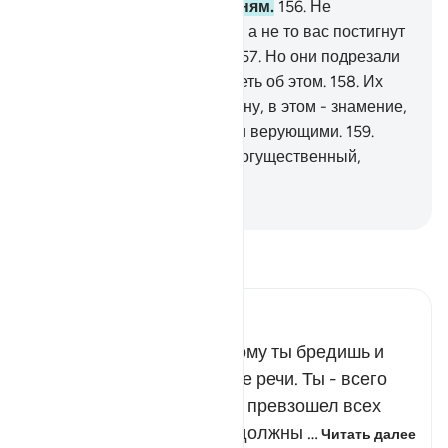
пить по определенным дням.
156
.
Не
прикасайтесь к ней со злом, а не то вас постигнут
мучения в Великий день».
157
.
Но они подрезали
ей поджилки и стали сожалеть об этом.
158
.
Их
постигло наказание. Воистину, в этом - знамение,
но большинство их не стали верующими.
159
.
Воистину, твой Господь - Могущественный,
Милосердный.
-
Russian Translation ( Elmir Kuliev )
Прочитайте тафсир.
Russian Tafseer Al Saddi
Тебя околдовали, и поэтому ты бредишь и
говоришь бессмысленные речи. Ты - всего
лишь один из нас. Чем ты превзошел всех
остальных, и почему мы должны …
Читать далее