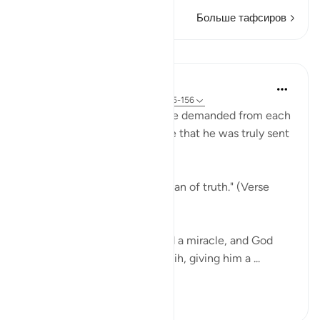
Больше тафсиров
Уроки
In the Shade of the Quran
31 неделю назад
·
Ссылка
айа 26:155-156
Across all generations, people demanded from each
messenger a miracle to prove that he was truly sent
by God:
"Bring us a sign if you are a man of truth." (Verse
154)
Thus, the Thamud demanded a miracle, and God
responded to His servant, Salih, giving him a ...
Узнать больше
0
0