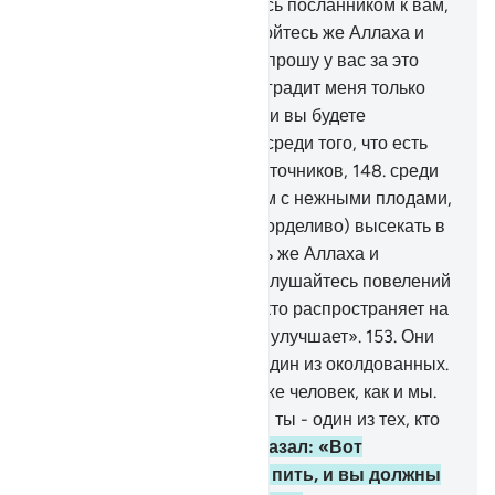
устрашитесь?
143
.
Я являюсь посланником к вам,
достойным доверия.
144
.
Бойтесь же Аллаха и
повинуйтесь мне.
145
.
Я не прошу у вас за это
вознаграждения, ибо вознаградит меня только
Господь миров.
146
.
Неужели вы будете
оставлены в безопасности среди того, что есть
здесь,
147
.
среди садов и источников,
148
.
среди
посевов и финиковых пальм с нежными плодами,
149
.
и будете искусно (или горделиво) высекать в
горах жилища?
150
.
Бойтесь же Аллаха и
повинуйтесь мне,
151
.
и не слушайтесь повелений
тех, кто излишествует,
152
.
кто распространяет на
земле нечестие и ничего не улучшает».
153
.
Они
сказали: «Ты - всего лишь один из околдованных.
154
.
Ты - всего лишь такой же человек, как и мы.
Покажи нам знамение, если ты - один из тех, кто
говорит правду».
155
.
Он сказал: «Вот
верблюдица! Она должна пить, и вы должны