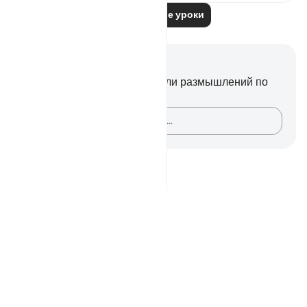
Читать другие уроки
Заметки и размышления
У вас нет никаких заметок или размышлений по
этому стиху.
Зафиксируйте свои мысли…
Notes
placeholders
close