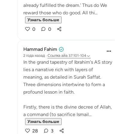
already fulfilled the dream.' Thus do We
reward those who do good. All thi...
Узнать больше
0
0
Hammad Fahim
2 года назад
·
Ссылка
айа 37:101-104
In the grand tapestry of Ibrahim's AS story
lies a narrative rich with layers of
meaning, as detailed in Surah Saffat.
Three dimensions intertwine to form a
profound lesson in faith.
Firstly, there is the divine decree of Allah,
a command (to sacrifice Ismail...
Узнать больше
28
3