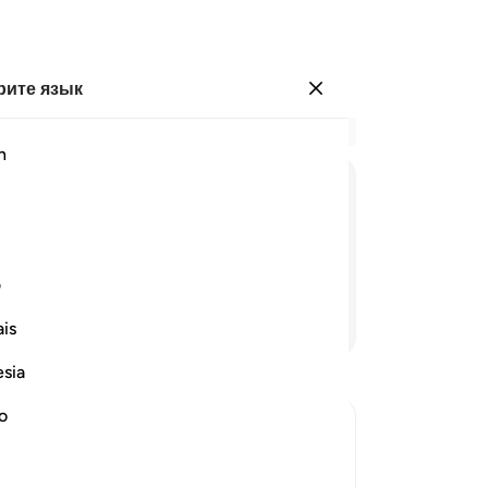
ите язык
Войти
Чи
h
Гла
99
ﱆ
ﱇ
ﱈ
ﱉ
по
ме
Мы
ف
ма
Продолжить чтение
is
ус
Я 
esia
ду
те
no
ме
им устрашился Божьей кары и твердо
по