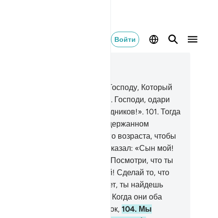
Войти
тать в контексте
ва 37, Страница 450, Джуз 23
.
Он сказал: «Я ухожу к моему Господу, Который
ведет меня прямым путем.
100
.
Господи, одари
ня потомством из числа праведников!».
101
.
Тогда
 обрадовали его вестью о выдержанном
льчике.
102
.
Когда он достиг того возраста, чтобы
ердствовать вместе с ним, он сказал: «Сын мой!
вижу во сне, что зарезаю тебя. Посмотри, что ты
маешь?». Он сказал: «Отец мой! Сделай то, что
бе велено. Если Аллах пожелает, ты найдешь
ня одним из терпеливых».
103
.
Когда они оба
корились, и он уложил его на бок,
104
.
Мы