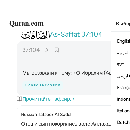
Выбер
037
وناديناه ان يا ابراهيم ١٠٤
As-Saffat
37:104
Englis
37:104
العربية
বাংলা
Мы воззвали к нему: «О Ибрахим (Авраам)!
ارسی
Слово за словом
França
Прочитайте тафсир.
Indon
Italia
Russian Tafseer Al Saddi
Dutch
Отец и сын покорились воле Аллаха. Ибрах