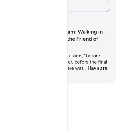
Зафиксируйте свои мысли…
аны обучения
The Islam of Ibrahim: Walking in
the Footsteps of the Friend of
Allah
fore there was a nation called “Muslims,” before
velation flowed chapter by chapter, before the final
rm of our rituals was revealed, there was…
Начните
учение