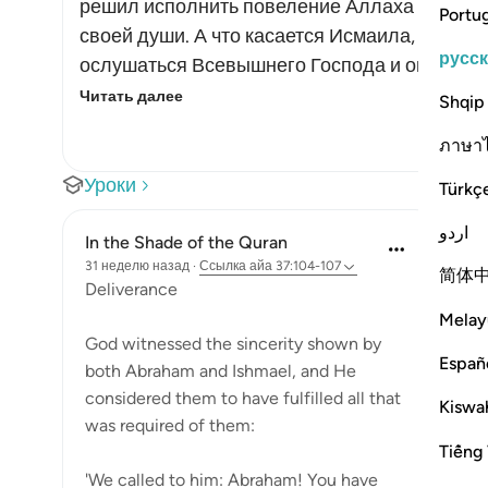
решил исполнить повеление Аллаха и принес
Portu
своей души. А что касается Исмаила, то он 
русс
ослушаться Всевышнего Господа и огорчить
Читать далее
Shqip
ภาษา
Уроки
Türkç
اردو
In the Shade of the Quran
31 неделю назад
·
Ссылка
айа 37:104-107
简体
Deliverance
Melay
God witnessed the sincerity shown by
Españ
both Abraham and Ishmael, and He
considered them to have fulfilled all that
Kiswah
was required of them:
Tiếng 
'We called to him: Abraham! You have