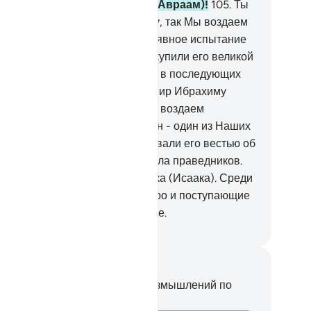
ззвали к нему: «О Ибрахим (Авраам)!
105
.
Ты
равдал сновидение». Воистину, так Мы воздаем
орящим добро.
106
.
Это и есть явное испытание
ли явная милость).
107
.
Мы выкупили его великой
ртвой.
108
.
Мы оставили о нем в последующих
колениях добрую молву.
109
.
Мир Ибрахиму
врааму)!
110
.
Воистину, так Мы воздаем
орящим добро.
111
.
Воистину, он - один из Наших
рующих рабов.
112
.
Мы обрадовали его вестью об
хаке (Исааке) - пророке из числа праведников.
3
.
Мы благословили его и Исхака (Исаака). Среди
 потомства есть творящие добро и поступающие
но несправедливо к самим себе.
ssian Translation ( Elmir Kuliev )
метки и размышления
вас нет никаких заметок или размышлений по
ому стиху.