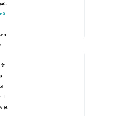
ти в жертву своего сына и радость
во
guês
проявил великое терпение и не посмел
оп
кий
тв
 своего родителя. Ибрахим повер…
(и
же
Больше тафсиров
по
ไทย
(А
Размышления
e
тв
ве
Hammad Fahim
Ис
10 недель назад
·
中文
11
Ссылка
айа 3:185, 37:102-107
их
When I read these verses, I reflected on
u
яв
the fact that for any sacrifice we make
-
Ru
ol
now, its reward may not be visible in the
short term, a reward which will only be
ili
За
truly and fully realized on the day of
У 
judgement. In an era where most have
Việt
эт
become accustomed to ...