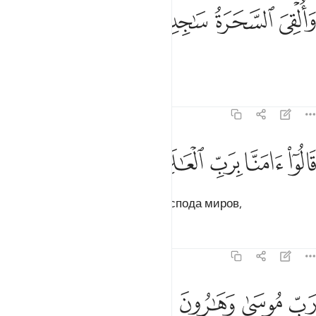
ﳓ
ﳔ
القي السحرة ساجدين ١٢٠
ﳕ
ﳖ
َأُلْقِىَ ٱلسَّحَرَةُ سَـٰجِدِينَ ١٢٠
Колдуны пали ниц
Тафсиры
Уроки
Размышления
7:121
ﱁ
ﱂ
الوا امنا برب العالمين ١٢١
ﱃ
ﱄ
ﱅ
َالُوٓا۟ ءَامَنَّا بِرَبِّ ٱلْعَـٰلَمِينَ ١٢١
и сказали: «Мы уверовали в Господа миров,
Тафсиры
Уроки
Размышления
7:122
ﱆ
ﱇ
ب موسى وهارون ١٢٢
ﱈ
ﱉ
َبِّ مُوسَىٰ وَهَـٰرُونَ ١٢٢