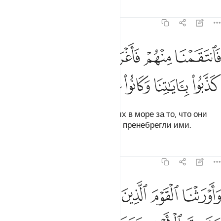
Тафсиры
Уроки
Размышления
7:136
ﲙ
ﲚ
ﲛ
ﲜ
ﲝ
ﲞ
انتقمنا منهم فاغرقناهم في اليم بانهم كذبوا باياتنا وكانوا عنها غافلين ١٣٦
َٱنتَقَمْنَا مِنْهُمْ فَأَغْرَقْنَـٰهُمْ فِى ٱلْيَمِّ بِأَنَّهُمْ كَذَّبُوا۟ بِـَٔايَـٰتِنَا وَكَانُوا۟ عَنْهَا غَـٰف
ﲟ
ﲠ
ﲡ
ﲢ
ﲣ
ﲤ
Мы отомстили им и потопили их в море за то, что они
сочли ложью Наши знамения и пренебрегли ими.
Тафсиры
Уроки
Размышления
7:137
ﲥ
ﲦ
ﲧ
ﲨ
ﲩ
اورثنا القوم الذين كانوا يستضعفون مشارق الارض ومغاربها التي باركن
َأَوْرَثْنَا ٱلْقَوْمَ ٱلَّذِينَ كَانُوا۟ يُسْتَضْعَفُونَ مَشَـٰرِقَ ٱلْأَرْضِ وَمَغَـٰرِبَهَا ٱلَّتِى