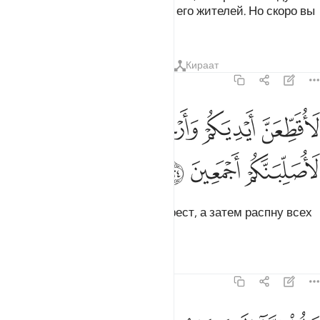
в городе, чтобы изгнать из него его жителей. Но скоро вы
узнаете!
Тафсиры
Уроки
Размышления
Кираат
7:124
ﱠ
ﱡ
ﱢ
ﱣ
اقطعن ايديكم وارجلكم من خلاف ثم لاصلبنكم اجمعين ١٢٤
ﱤ
ﱥ
َأُقَطِّعَنَّ أَيْدِيَكُمْ وَأَرْجُلَكُم مِّنْ خِلَـٰفٍۢ ثُمَّ لَأُصَلِّبَنَّكُمْ أَجْمَعِينَ ١٢٤
ﱦ
ﱧ
ﱨ
Я отрублю вам руки и ноги накрест, а затем распну всех
вас».
Тафсиры
Уроки
Размышления
7:125
الوا انا الى ربنا منقلبون ١٢٥