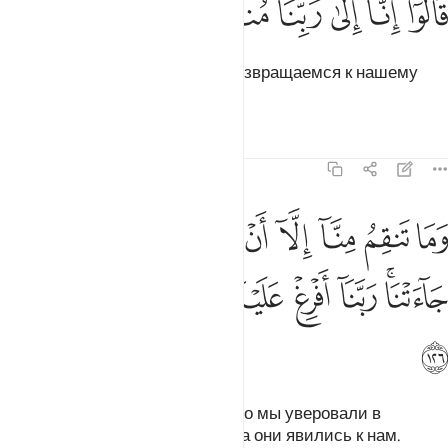
ﱩ
ﱪ
ﱫ
ﱬ
ﱭ
ﱮ
َالُوٓا۟ إِنَّآ إِلَىٰ رَبِّنَا مُنقَلِبُونَ ١٢٥
Они сказали: «Воистину, мы возвращаемся к нашему
Господу.
Тафсиры
Уроки
Размышления
7:126
ﱯ
ﱰ
ﱱ
ﱲ
ﱳ
ﱴ
ﱵ
ﱶ
ﱷ
ما تنقم منا الا ان امنا بايات ربنا لما جاءتنا ربنا افرغ علينا صبرا وتوفنا م
َمَا تَنقِمُ مِنَّآ إِلَّآ أَنْ ءَامَنَّا بِـَٔايَـٰتِ رَبِّنَا لَمَّا جَآءَتْنَا ۚ رَبَّنَآ أَفْرِغْ عَلَيْنَا صَبْرًۭا 
ﱸﱹ
ﱺ
ﱻ
ﱼ
ﱽ
ﱾ
ﱿ
ﲀ
Ты мстишь нам только за то, что мы уверовали в
знамения нашего Господа, когда они явились к нам.