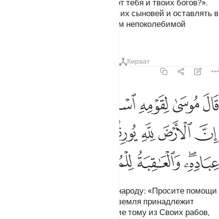
на земле нечестие и отречься от тебя и твоих богов?».
Он сказал: «Мы будем убивать их сыновей и оставлять в
живых их женщин. Мы обладаем непоколебимой
властью над ними».
Тафсиры
Уроки
Размышления
Кираат
7:128
ﲘ
ﲙ
ﲚ
ﲛ
ﲜ
ﲝﲞ
ال موسى لقومه استعينوا بالله واصبروا ان الارض لله يورثها من يشاء من 
َالَ مُوسَىٰ لِقَوْمِهِ ٱسْتَعِينُوا۟ بِٱللَّهِ وَٱصْبِرُوٓا۟ ۖ إِنَّ ٱلْأَرْضَ لِلَّهِ يُورِثُهَا مَن يَشَآءُ
ﲟ
ﲠ
ﲡ
ﲢ
ﲣ
ﲤ
ﲥ
ﲦﲧ
ﲨ
ﲩ
ﲪ
Муса (Моисей) сказал своему народу: «Просите помощи
у Аллаха и терпите. Воистину, земля принадлежит
Аллаху. Он дарует ее в наследие тому из Своих рабов,