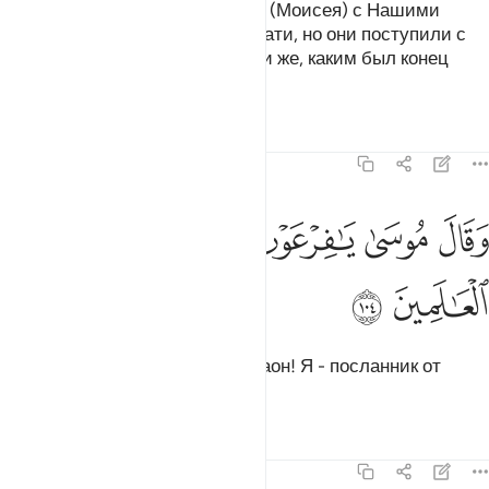
После них Мы отправили Мусу (Моисея) с Нашими
знамениями к Фараону и его знати, но они поступили с
ними несправедливо. Посмотри же, каким был конец
распространявших нечестие!
Тафсиры
Уроки
Размышления
7:104
ﳀ
ﳁ
ﳂ
ﳃ
قال موسى يا فرعون اني رسول من رب العالمين ١٠٤
ﳄ
ﳅ
ﳆ
َقَالَ مُوسَىٰ يَـٰفِرْعَوْنُ إِنِّى رَسُولٌۭ مِّن رَّبِّ ٱلْعَـٰلَمِينَ ١٠٤
ﳇ
ﳈ
Муса (Моисей) сказал: «О Фараон! Я - посланник от
Господа миров.
Тафсиры
Уроки
Размышления
7:105