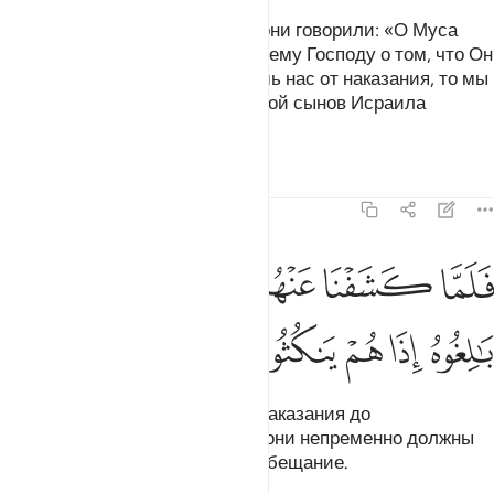
Когда наказание поражало их, они говорили: «О Муса
(Моисей)! Помолись за нас твоему Господу о том, что Он
обещал тебе. Если ты избавишь нас от наказания, то мы
поверим тебе и отпустим с тобой сынов Исраила
(Израиля)».
Тафсиры
Уроки
Размышления
7:135
ﲍ
ﲎ
ﲏ
ﲐ
ﲑ
لما كشفنا عنهم الرجز الى اجل هم بالغوه اذا هم ينكثون ١٣٥
ﲒ
ﲓ
َلَمَّا كَشَفْنَا عَنْهُمُ ٱلرِّجْزَ إِلَىٰٓ أَجَلٍ هُم بَـٰلِغُوهُ إِذَا هُمْ يَنكُثُونَ ١٣٥
ﲔ
ﲕ
ﲖ
ﲗ
ﲘ
Когда же Мы избавляли их от наказания до
определенного срока, которого они непременно должны
были достичь, они нарушали обещание.