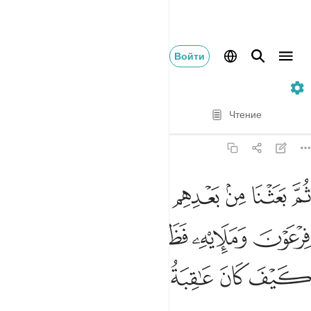
Войти
7. Al-A'raf
Стих за стихом
Чтение
Перевод
: Эльмир Кулиев
7:103
ﲮ
ﲯ
ﲰ
ﲱ
ﲲ
ﲳ
ﲴ
م بعثنا من بعدهم موسى باياتنا الى فرعون ومليه فظلموا بها فانظر كيف
ُمَّ بَعَثْنَا مِنۢ بَعْدِهِم مُّوسَىٰ بِـَٔايَـٰتِنَآ إِلَىٰ فِرْعَوْنَ وَمَلَإِي۟هِۦ فَ
ﲵ
ﲶ
ﲷ
ﲸﲹ
ﲺ
ﲻ
ﲼ
ﲽ
ﲾ
ﲿ