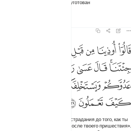
кому пожелает, и благой конец уготован
богобоязненным».
Тафсиры
Уроки
Размышления
7:129
ﲫ
ﲬ
ﲭ
ﲮ
ﲯ
ﲰ
ﲱ
ﲲ
ﲳ
الوا اوذينا من قبل ان تاتينا ومن بعد ما جيتنا قال عسى ربكم ان يهل
َالُوٓا۟ أُوذِينَا مِن قَبْلِ أَن تَأْتِيَنَا وَمِنۢ بَعْدِ مَا جِئْتَنَا ۚ قَالَ عَسَىٰ رَبُّكُمْ أَن يُهْلِ
ﲴﲵ
ﲶ
ﲷ
ﲸ
ﲹ
ﲺ
ﲻ
ﲼ
ﲽ
ﲾ
ﲿ
ﳀ
ﳁ
ﳂ
Они сказали: «Нам причиняли страдания до того, как ты
явился к нам, и причиняют их после твоего пришествия».