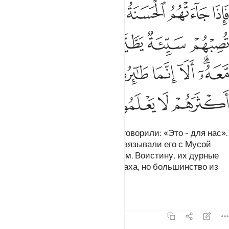
ﱁ
ﱂ
ﱃ
ﱄ
ﱅ
ﱆﱇ
ﱈ
اذا جاءتهم الحسنة قالوا لنا هاذه وان تصبهم سيية يطيروا بموسى ومن معه 
َإِذَا جَآءَتْهُمُ ٱلْحَسَنَةُ قَالُوا۟ لَنَا هَـٰذِهِۦ ۖ وَإِن تُصِبْهُمْ سَيِّئَةٌۭ يَطَّيَّرُوا۟ بِمُوسَىٰ وَمَن مّ
ﱉ
ﱊ
ﱋ
ﱌ
ﱍ
ﱎﱏ
ﱐ
ﱑ
ﱒ
ﱓ
ﱔ
ﱕ
ﱖ
ﱗ
ﱘ
ﱙ
Когда их постигало добро, они говорили: «Это - для нас».
А когда их постигало зло, они связывали его с Мусой
(Моисеем) и теми, кто был с ним. Воистину, их дурные
предзнаменования были у Аллаха, но большинство из
них не знает этого.
Тафсиры
Уроки
Размышления
7:132