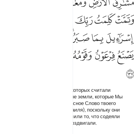
ﲪ
ﲫ
ﲬ
ﲭ
ﲮ
ﲯﲰ
ﲱ
ﲲ
ﲳ
ﲴ
ﲵ
ﲶ
ﲷ
ﲸ
ﲹﲺ
ﲻ
ﲼ
ﲽ
ﲾ
ﲿ
ﳀ
ﳁ
ﳂ
ﳃ
ﳄ
Мы даровали в наследие тем, которых считали
слабыми, восточные и западные земли, которые Мы
благословили. Сбылось прекрасное Слово твоего
Господа о сынах Исраила (Израиля), поскольку они
проявили терпение. Мы разрушили то, что содеяли
Фараон и его народ и что они воздвигали.