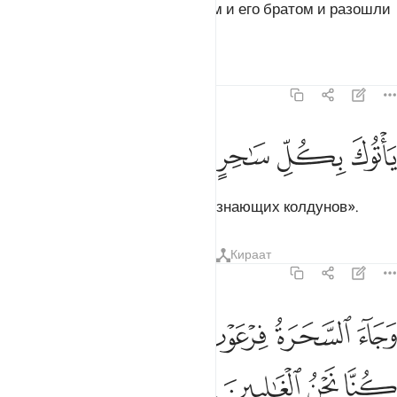
Они сказали: «Повремени с ним и его братом и разошли
по городам сборщиков,
Тафсиры
Уроки
Размышления
7:112
ﲊ
ﲋ
اتوك بكل ساحر عليم ١١٢
ﲌ
ﲍ
ﲎ
َأْتُوكَ بِكُلِّ سَـٰحِرٍ عَلِيمٍۢ ١١٢
чтобы они привели к тебе всех знающих колдунов».
Тафсиры
Уроки
Размышления
Кираат
7:113
ﲏ
ﲐ
ﲑ
ﲒ
ﲓ
ﲔ
جاء السحرة فرعون قالوا ان لنا لاجرا ان كنا نحن الغالبين ١١٣
ﲕ
ﲖ
َجَآءَ ٱلسَّحَرَةُ فِرْعَوْنَ قَالُوٓا۟ إِنَّ لَنَا لَأَجْرًا إِن كُنَّا نَحْنُ ٱلْغَـ
ﲗ
ﲘ
ﲙ
ﲚ