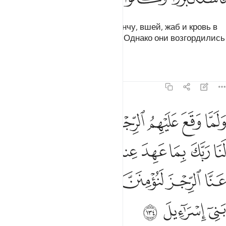
Мы наслали на них потоп, саранчу, вшей, жаб и кровь в
качестве различных знамений. Однако они возгордились
- они были народом грешным.
Тафсиры
Уроки
Размышления
7:134
ﱵ
ﱶ
ﱷ
ﱸ
ﱹ
ﱺ
ﱻ
لما وقع عليهم الرجز قالوا يا موسى ادع لنا ربك بما عهد عندك لين كشف
َلَمَّا وَقَعَ عَلَيْهِمُ ٱلرِّجْزُ قَالُوا۟ يَـٰمُوسَى ٱدْعُ لَنَا رَبَّكَ بِمَا عَهِدَ عِندَكَ ۖ لَئِن كَشَف
ﱼ
ﱽ
ﱾ
ﱿ
ﲀﲁ
ﲂ
ﲃ
ﲄ
ﲅ
ﲆ
ﲇ
ﲈ
ﲉ
ﲊ
ﲋ
ﲌ