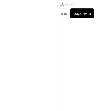
Тафсиры
Уроки
Размышления
Кираат
Прочитать суру полностью
Продолжать