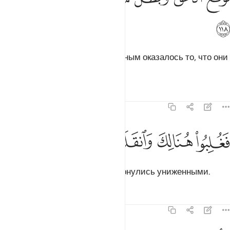
ﳍ
Истина подтвердилась, и тщетным оказалось то, что они
совершали.
Тафсиры
Уроки
Размышления
7:119
ﳎ
ﳏ
غلبوا هنالك وانقلبوا صاغرين ١١٩
ﳐ
ﳑ
ﳒ
َغُلِبُوا۟ هُنَالِكَ وَٱنقَلَبُوا۟ صَـٰغِرِينَ ١١٩
Они были повержены там и вернулись униженными.
Тафсиры
Уроки
Размышления
7:120