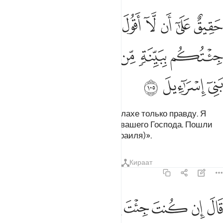
ﱁ
ﱂ
ﱃ
ﱄ
ﱅ
ﱆ
ﱇ
ﱈ
ﱉﱊ
ﱋ
قيق على ان لا اقول على الله الا الحق قد جيتكم ببينة من ربكم فارسل م
َقِيقٌ عَلَىٰٓ أَن لَّآ أَقُولَ عَلَى ٱللَّهِ إِلَّا ٱلْحَقَّ ۚ قَدْ جِئْتُكُم بِبَيِّنَةٍۢ مِّن رَّبِّكُمْ 
ﱌ
ﱍ
ﱎ
ﱏ
ﱐ
ﱑ
ﱒ
ﱓ
ﱔ
Мне полагается говорить об Аллахе только правду. Я
принес вам ясное знамение от вашего Господа. Пошли
же со мной сынов Исраила (Израиля)».
Тафсиры
Уроки
Размышления
Кираат
7:106
ﱕ
ﱖ
ﱗ
ﱘ
ﱙ
ﱚ
ال ان كنت جيت باية فات بها ان كنت من الصادقين ١٠٦
ﱛ
ﱜ
َالَ إِن كُنتَ جِئْتَ بِـَٔايَةٍۢ فَأْتِ بِهَآ إِن كُنتَ مِنَ ٱلصَّـٰدِقِينَ ١٠٦