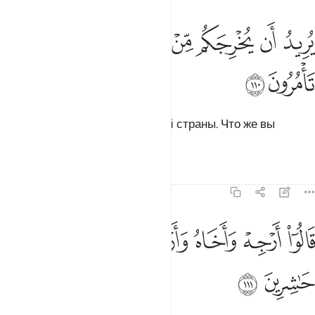
ﱹ
ﱺ
ﱻ
ﱼ
ريد ان يخرجكم من ارضكم فماذا تامرون ١١٠
ﱽﱾ
ﱿ
ُرِيدُ أَن يُخْرِجَكُم مِّنْ أَرْضِكُمْ ۖ فَمَاذَا تَأْمُرُونَ ١١٠
ﲀ
ﲁ
Он хочет вывести вас из вашей страны. Что же вы
посоветуете?».
Тафсиры
Уроки
Размышления
7:111
ﲂ
ﲃ
ﲄ
ﲅ
ﲆ
الوا ارجه واخاه وارسل في المداين حاشرين ١١١
ﲇ
َالُوٓا۟ أَرْجِهْ وَأَخَاهُ وَأَرْسِلْ فِى ٱلْمَدَآئِنِ حَـٰشِرِينَ ١١١
ﲈ
ﲉ