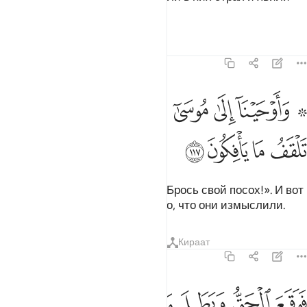
великое колдовство.
Тафсиры
Уроки
Размышления
7:117
ﲹ ﲺ
ﲻ
ﲼ
ﲽ
ﲾ
ﲿﳀ
ﳁ
۞ اوحينا الى موسى ان الق عصاك فاذا هي تلقف ما يافكون ١١٧
ﳂ
۞ َأَوْحَيْنَآ إِلَىٰ مُوسَىٰٓ أَنْ أَلْقِ عَصَاكَ ۖ فَإِذَا هِىَ تَلْقَفُ مَا يَأْفِكُونَ ١١٧
ﳃ
ﳄ
ﳅ
ﳆ
Мы внушили Мусе (Моисею): «Брось свой посох!». И вот
она (змея) стала заглатывать то, что они измыслили.
Тафсиры
Уроки
Размышления
Кираат
7:118
ﳇ
ﳈ
ﳉ
وقع الحق وبطل ما كانوا يعملون ١١٨
ﳊ
ﳋ
ﳌ
َوَقَعَ ٱلْحَقُّ وَبَطَلَ مَا كَانُوا۟ يَعْمَلُونَ ١١٨