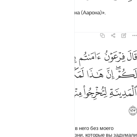
Господа Мусы (Моисея) и Харуна (Аарона)».
Тафсиры
Уроки
Размышления
7:123
ﱊ
ﱋ
ﱌ
ﱍ
ﱎ
ﱏ
ﱐ
ال فرعون امنتم به قبل ان اذن لكم ان هاذا لمكر مكرتموه في المدينة ل
َالَ فِرْعَوْنُ ءَامَنتُم بِهِۦ قَبْلَ أَنْ ءَاذَنَ لَكُمْ ۖ إِنَّ هَـٰذَا لَمَكْرٌۭ مَّكَرْتُمُوهُ فِى ٱلْمَدِي
ﱑﱒ
ﱓ
ﱔ
ﱕ
ﱖ
ﱗ
ﱘ
ﱙ
ﱚ
ﱛﱜ
ﱝ
ﱞ
ﱟ
Фараон сказал: «Вы уверовали в него без моего
дозволения? Воистину, это - козни, которые вы задумали