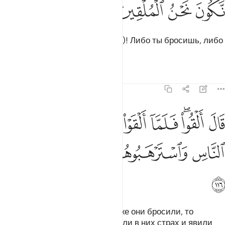
ﲨ
ﲩ
ﲪ
ﲫ
Они сказали: «О Муса (Моисей)! Либо ты бросишь, либо
бросим мы».
Тафсиры
Уроки
Размышления
7:116
ﲬ
ﲭﲮ
ﲯ
ﲰ
ﲱ
ﲲ
ال القوا فلما القوا سحروا اعين الناس واسترهبوهم وجاءوا بسحر عظيم ٦
َالَ أَلْقُوا۟ ۖ فَلَمَّآ أَلْقَوْا۟ سَحَرُوٓا۟ أَعْيُنَ ٱلنَّاسِ وَٱسْتَرْهَبُوهُمْ وَجَآءُو
ﲳ
ﲴ
ﲵ
ﲶ
ﲷ
ﲸ
Он сказал: «Бросайте!». Когда же они бросили, то
очаровали взоры людей, вселили в них страх и явили