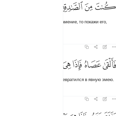
ﱝ
ﱞ
ﱟ
ﱠ
Он сказал: «Если ты принес знамение, то покажи его,
если ты говоришь правду».
Тафсиры
Уроки
Размышления
7:107
ﱡ
ﱢ
ﱣ
القى عصاه فاذا هي ثعبان مبين ١٠٧
ﱤ
ﱥ
ﱦ
ﱧ
َأَلْقَىٰ عَصَاهُ فَإِذَا هِىَ ثُعْبَانٌۭ مُّبِينٌۭ ١٠٧
Он бросил свой посох, и тот превратился в явную змею.
Тафсиры
Уроки
Размышления
7:108
نزع يده فاذا هي بيضاء للناظرين ١٠٨