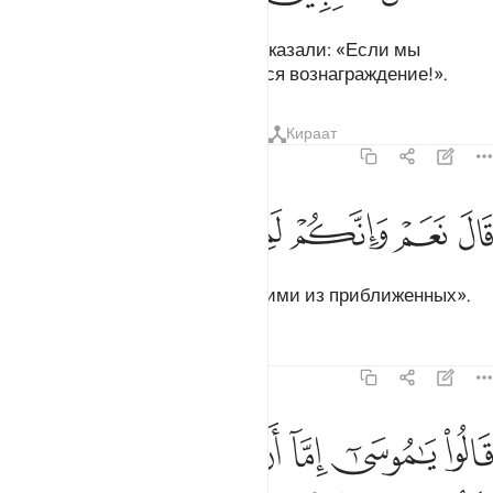
Колдуны пришли к Фараону и сказали: «Если мы
одержим верх, то нам полагается вознаграждение!».
Тафсиры
Уроки
Размышления
Кираат
7:114
ﲛ
ﲜ
ال نعم وانكم لمن المقربين ١١٤
ﲝ
ﲞ
ﲟ
ﲠ
َالَ نَعَمْ وَإِنَّكُمْ لَمِنَ ٱلْمُقَرَّبِينَ ١١٤
Он сказал: «Да, вы станете одними из приближенных».
Тафсиры
Уроки
Размышления
7:115
ﲡ
ﲢ
ﲣ
ﲤ
ﲥ
الوا يا موسى اما ان تلقي واما ان نكون نحن الملقين ١١٥
ﲦ
ﲧ
َالُوا۟ يَـٰمُوسَىٰٓ إِمَّآ أَن تُلْقِىَ وَإِمَّآ أَن نَّكُونَ نَحْنُ ٱلْمُلْقِينَ ١١٥