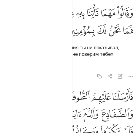
ﱚ
ﱛ
ﱜ
ﱝ
ﱞ
ﱟ
قالوا مهما تاتنا به من اية لتسحرنا بها فما نحن لك بمومنين ١٣٢
ﱠ
ﱡ
َقَالُوا۟ مَهْمَا تَأْتِنَا بِهِۦ مِنْ ءَايَةٍۢ لِّتَسْحَرَنَا بِهَا فَمَا نَحْنُ لَكَ بِمُؤْمِنِينَ ١٣٢
ﱢ
ﱣ
ﱤ
ﱥ
ﱦ
Они сказали: «Какие бы знамения ты ни показывал,
чтобы околдовать нас ими, мы не поверим тебе».
Тафсиры
Уроки
Размышления
7:133
ﱧ
ﱨ
ﱩ
ﱪ
ﱫ
ارسلنا عليهم الطوفان والجراد والقمل والضفادع والدم ايات مفصلات فا
َأَرْسَلْنَا عَلَيْهِمُ ٱلطُّوفَانَ وَٱلْجَرَادَ وَٱلْقُمَّلَ وَٱلضَّفَادِعَ وَٱلدَّمَ ءَايَـٰتٍ
ﱬ
ﱭ
ﱮ
ﱯ
ﱰ
ﱱ
ﱲ
ﱳ
ﱴ