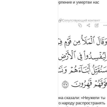
Господь наш! Ниспошли нам терпение и умертви нас
мусульманами».
Тафсиры
Уроки
Размышления
Сопутствующий контент
7:127
ﲁ
ﲂ
ﲃ
ﲄ
ﲅ
ﲆ
ﲇ
ﲈ
قال الملا من قوم فرعون اتذر موسى وقومه ليفسدوا في الارض ويذرك و
َقَالَ ٱلْمَلَأُ مِن قَوْمِ فِرْعَوْنَ أَتَذَرُ مُوسَىٰ وَقَوْمَهُۥ لِيُفْسِدُوا۟ فِى ٱلْأَرْضِ وَيَذَرَكَ وَ
ﲉ
ﲊ
ﲋ
ﲌ
ﲍﲎ
ﲏ
ﲐ
ﲑ
ﲒ
ﲓ
ﲔ
ﲕ
ﲖ
ﲗ
Знатные люди из народа Фараона сказали: «Неужели ты
позволишь Мусе (Моисею) и его народу распространять