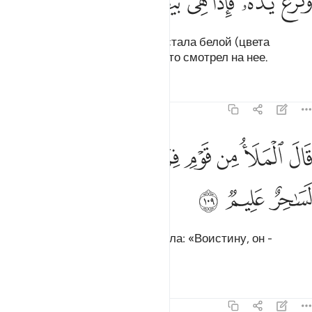
ﱨ
ﱩ
ﱪ
ﱫ
ﱬ
ﱭ
ﱮ
َنَزَعَ يَدَهُۥ فَإِذَا هِىَ بَيْضَآءُ لِلنَّـٰظِرِينَ ١٠٨
Затем он вытащил руку, и она стала белой (цвета
молока, светящейся) для тех, кто смотрел на нее.
Тафсиры
Уроки
Размышления
7:109
ﱯ
ﱰ
ﱱ
ﱲ
ﱳ
ال الملا من قوم فرعون ان هاذا لساحر عليم ١٠٩
ﱴ
ﱵ
َالَ ٱلْمَلَأُ مِن قَوْمِ فِرْعَوْنَ إِنَّ هَـٰذَا لَسَـٰحِرٌ عَلِيمٌۭ ١٠٩
ﱶ
ﱷ
ﱸ
Знать из народа Фараона сказала: «Воистину, он -
знающий колдун.
Тафсиры
Уроки
Размышления
7:110