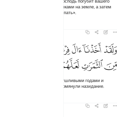
Он сказал: «Быть может, ваш Господь погубит вашего
врага и сделает вас их преемниками на земле, а затем
посмотрит, как вы будете поступать».
Тафсиры
Уроки
Размышления
7:130
ﳃ
ﳄ
ﳅ
ﳆ
ﳇ
لقد اخذنا ال فرعون بالسنين ونقص من الثمرات لعلهم يذكرون ١٣٠
ﳈ
َلَقَدْ أَخَذْنَآ ءَالَ فِرْعَوْنَ بِٱلسِّنِينَ وَنَقْصٍۢ مِّنَ ٱلثَّمَرَٰتِ لَعَلَّهُمْ يَذَّكَّرُونَ ١٣٠
ﳉ
ﳊ
ﳋ
ﳌ
ﳍ
Мы поразили род Фараона засушливыми годами и
неурожаем плодов, дабы они помянули назидание.
Тафсиры
Уроки
Размышления
7:131