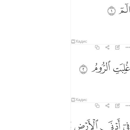
لم ١
ﲛ
ﲜ
لٓمٓ ١
Алиф. Лам. Мим.
Тафсиры
Уроки
Размышления
Хадис
30:2
ﲝ
لبت الروم ٢
ﲞ
ﲟ
ُلِبَتِ ٱلرُّومُ ٢
Повержены римляне
Тафсиры
Уроки
Размышления
Хадис
30:3
ﲠ
ﲡ
ﲢ
ﲣ
ي ادنى الارض وهم من بعد غلبهم سيغلبون ٣
ﲤ
ﲥ
ﲦ
ِىٓ أَدْنَى ٱلْأَرْضِ وَهُم مِّنۢ بَعْدِ غَلَبِهِمْ سَيَغْلِبُونَ ٣