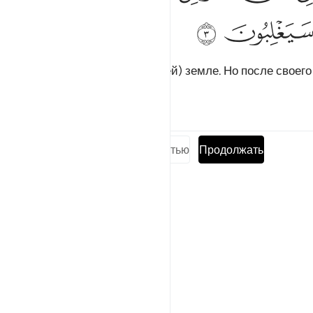
ﲧ
ﲨ
в самой низкой (или ближайшей) земле. Но после своего
поражения они одержат верх
Тафсиры
Уроки
Размышления
Прочитать суру полностью
Продолжать