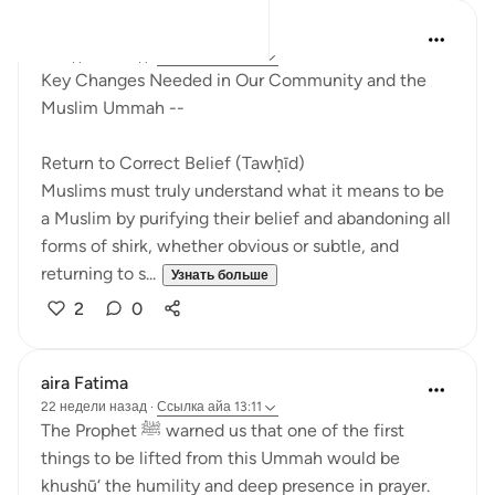
Soulfull Mental Healfh
21 неделю назад
·
Ссылка
айа 13:11
Key Changes Needed in Our Community and the
Muslim Ummah --
Return to Correct Belief (Tawḥīd)
Muslims must truly understand what it means to be
a Muslim by purifying their belief and abandoning all
forms of shirk, whether obvious or subtle, and
returning to s...
Узнать больше
2
0
aira Fatima
22 недели назад
·
Ссылка
айа 13:11
The Prophet ﷺ warned us that one of the first
things to be lifted from this Ummah would be
khushū‘ the humility and deep presence in prayer.