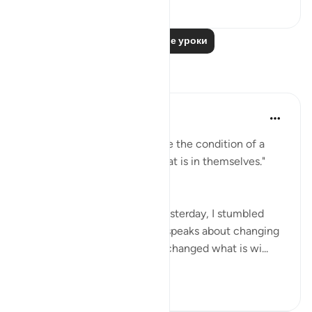
18
7
Читать другие уроки
Размышления
Medina Yusuf
4 дня назад
·
Ссылка
айа 13:11
"Indeed, Allah will not change the condition of a
people until they change what is in themselves."
(Qur'an 13:11)
While doing light research yesterday, I stumbled
upon this verse where Allah speaks about changing
our condition after we have changed what is wi...
Узнать больше
15
2