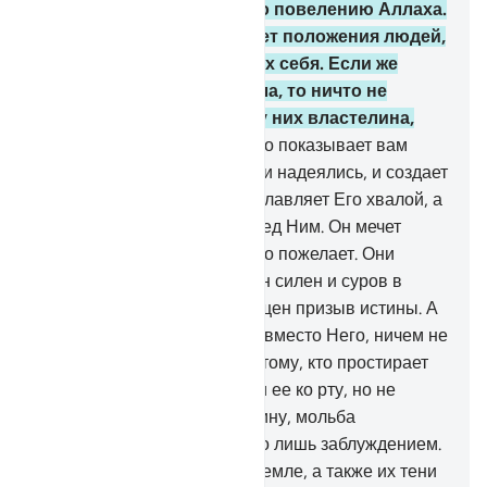
него и охраняющие его по повелению Аллаха.
Воистину, Аллах не меняет положения людей,
пока они не изменят самих себя. Если же
Аллах пожелает людям зла, то ничто не
предотвратит этого. Нет у них властелина,
кроме Него.
12
.
Он - Тот, Кто показывает вам
молнию, чтобы вы боялись и надеялись, и создает
тяжелые тучи.
13
.
Гром прославляет Его хвалой, а
также ангелы от страха перед Ним. Он мечет
молнии и поражает ими, кого пожелает. Они
спорят об Аллахе, а ведь Он силен и суров в
наказании.
14
.
К Нему обращен призыв истины. А
те, которых они призывают вместо Него, ничем не
отвечают им. Они подобны тому, кто простирает
руки к воде, чтобы поднести ее ко рту, но не
может этого сделать. Воистину, мольба
неверующих является всего лишь заблуждением.
15
.
Те, кто на небесах и на земле, а также их тени