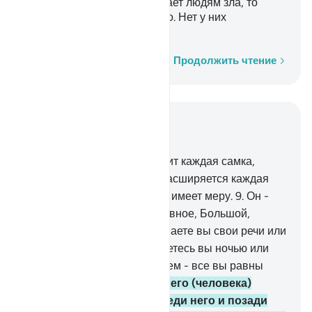
себя. Если же Аллах пожелает людям зла, то
ничто не предотвратит этого. Нет у них
властелина, кроме Него.
Слово за словом
Продолжить чтение
Читать в контексте
Глава 13, Страница 250, Джуз 13
8
.
Аллаху известно, что носит каждая самка,
насколько сжимается или расширяется каждая
утроба. Всякая вещь у Него имеет меру.
9
.
Он -
Ведающий сокровенное и явное, Большой,
Превознесшийся.
10
.
Скрываете вы свои речи или
произносите их вслух, прячетесь вы ночью или
открыто передвигаетесь днем - все вы равны
перед Аллахом.
11
.
Есть у него (человека)
ангелы, следующие впереди него и позади