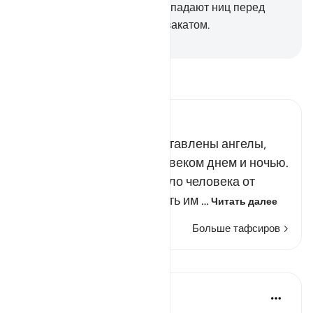
добровольно или невольно падают ниц перед
Аллахом по утрам и перед закатом.
-
Russian Translation ( Elmir Kuliev )
Прочитайте тафсир.
Russian Tafseer Al Saddi
К каждому человеку приставлены ангелы,
которые следуют за человеком днем и ночью.
Они оберегают душу и тело человека от
всего, что может причинить им …
Читать далее
Больше тафсиров
Уроки
Mohannad Hakeem
4 года назад
·
Ссылка
айа 13:11