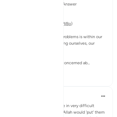
Day 13 Juz 13
#AyahLookup
Answer
(For video reflection:
https://youtu.be/NaoHqpH7WBo
)
The solution to most of our problems is within our
reach, and starts with changing ourselves, our
mindsets and views actions.
A man came to his teacher, concerned ab...
Узнать больше
12
2
Yasmin Mogahed
5 лет назад
·
Ссылка
айа 13:11
I have spoken to many people in very difficult
situations, who wonder why Allah would 'put' them