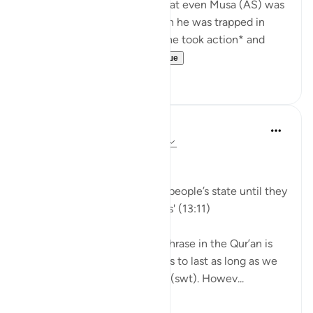
there. But often we forget that even Musa (AS) was
told to *take an action* when he was trapped in
front of the Red Sea. *After he took action* and
struck the Sea ...
Узнать больше
56
5
Sohaib Saeed
5 лет назад
·
Ссылка
айа 8:53, 13:11
QURANIC MAXIMS DAY 8:
'Allah would never change a people’s state until they
change what is in themselves' (13:11)
The original context of this phrase in the Qur’an is
how we can expect goodness to last as long as we
continue to do right by Allah (swt). Howev...
Узнать больше