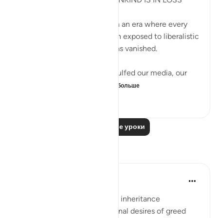
In the 21st century, we live in an era where every
country in the world has been exposed to liberalistic
values and the fear of God has vanished.
The western society has engulfed our media, our
lives, and our mental...
Узнать больше
8
2
68
Читать другие уроки
Размышления
Sara Albakri
2 года назад
·
Ссылка
айа 4:13
The reward for enforcing just inheritance
distribution against our personal desires of greed