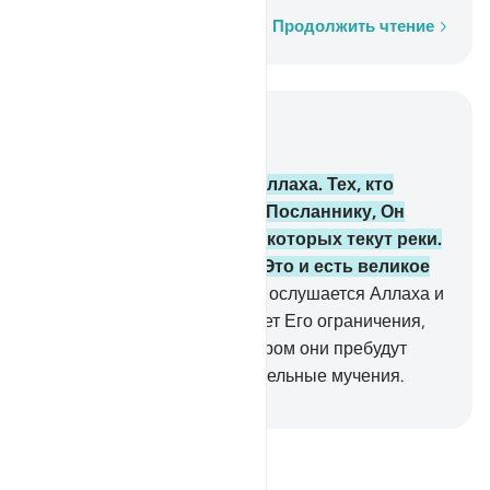
Слово за словом
Продолжить чтение
Читать в контексте
Глава 4, Страница 79, Джуз 4
13
.
Таковы ограничения Аллаха. Тех, кто
повинуется Аллаху и Его Посланнику, Он
введет в Райские сады, в которых текут реки.
Они пребудут там вечно. Это и есть великое
преуспеяние.
14
.
А тех, кто ослушается Аллаха и
Его Посланника и преступает Его ограничения,
Он ввергнет в Огонь, в котором они пребудут
вечно. Им уготованы унизительные мучения.
-
Russian Translation ( Elmir Kuliev )
Прочитайте тафсир.