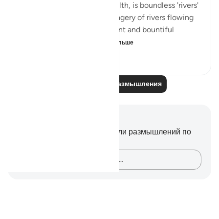
and maximising our own wealth, is boundless 'rivers'
which flow. the beautiful imagery of rivers flowing
in constant endless movement and bountiful
quantities as a rew...
Узнать больше
8
2
121
Читайте другие размышления
Заметки и размышления
У вас нет никаких заметок или размышлений по
этому стиху.
Зафиксируйте свои мысли…