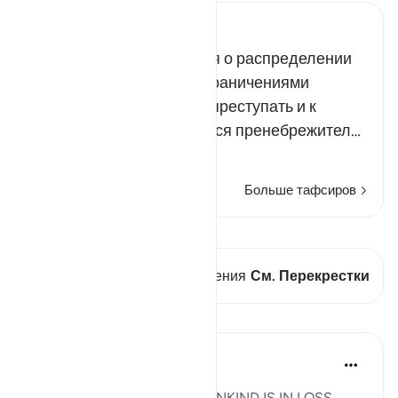
Russian Tafseer Al Saddi
Упомянутые предписания о распределении
наследства являются ограничениями
Аллаха, которые нельзя преступать и к
которым нельзя относиться пренебрежител…
Читать далее
Больше тафсиров
Просмотреть кираат
В этом стихе есть 1 Пересечения
См. Перекрестки
Уроки
slave of Allah
2 года назад
·
Ссылка
айа 4:13
2024 - BY TIME, INDEED MANKIND IS IN LOSS