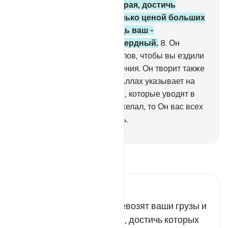
перевозят ваши грузы в края, достичь
которых вы могли бы только ценой больших
усилий. Воистину, Господь ваш -
Сострадательный, Милосердный.
8
.
Он
сотворил коней, мулов и ослов, чтобы вы ездили
на них верхом и для украшения. Он творит также
то, о чем вы не ведаете.
9
.
Аллах указывает на
прямой путь, но есть дороги, которые уводят в
сторону. Если бы Аллах пожелал, то Он вас всех
наставил бы на прямой путь.
-
Russian Translation ( Elmir Kuliev )
Прочитайте тафсир.
Russian Tafseer Al Saddi
Верховые животные перевозят ваши грузы и
вас самих в далекие края, достичь которых