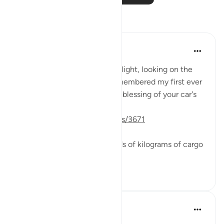
Размышления
Yousef Junior
5 лет назад
·
Ссылка
айа 16:7
As I stand here awaiting my flight, looking on the
plane through the glass, I remembered my first ever
QuranReflect post about the blessing of your car's
trunk.
http://quranreflect.com/posts/3671
I thought about the thousands of kilograms of cargo
in the pla...
Узнать больше
20
3
Yousef Junior
6 лет назад
·
Ссылка
айа 16:7