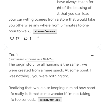
Alhamdulilah, something we have always taken for
granted. Have you ever thought of the blessing of
the trunk of your car? The fact that you can load
your car with groceries from a store that would take
you otherwise any where from 5 minutes to one
hour to walk...
Узнать больше
17
1
Yazin
6 лет назад
·
Ссылка
айа 16:4-7
The origin story for all humans is the same .. we
were created from a mere speck. At some point, I
was nothing .. you were nothing too.
Realizing that, while also keeping in mind how short
life really is, it makes me wonder if I’m not taking
life too seriousl...
Узнать больше