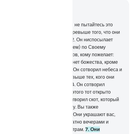
Читать в контексте
Глава 16, Страница 268, Джуз 14
1
.
Веление Аллаха придет, и не пытайтесь это
ускорить. Преславен Он и превыше того, что они
приобщают в сотоварищи!
2
.
Он ниспосылает
ангелов с духом (откровением) по Своему
велению тому из Своих рабов, кому пожелает:
«Предостерегайте тем, что нет божества, кроме
Меня. Бойтесь же Меня».
3
.
Он сотворил небеса и
землю ради истины. Он превыше тех, кого они
приобщают в сотоварищи!
4
.
Он сотворил
человека из капли, и после этого тот открыто
пререкается.
5
.
Он также сотворил скот, который
приносит вам тепло и пользу. Вы также
употребляете его в пищу.
6
.
Они украшают вас,
когда вы пригоняете их обратно вечерами и
выводите на пастбище по утрам.
7
.
Они