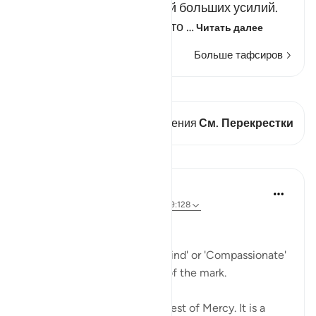
вы могли бы только ценой больших усилий.
Но Аллах облегчил вам это …
Читать далее
Больше тафсиров
Просмотреть кираат
В этом стихе есть 2 Пересечения
См. Перекрестки
Уроки
Ammar AlShukry
5 лет назад
·
Ссылка
айа 3:30, 16:7, 9:128
Look at the Name Al-Ra’uf.
It is generally translated as 'Kind' or 'Compassionate'
in the Quran. Both fall short of the mark.
Ra’fah is considered the highest of Mercy. It is a