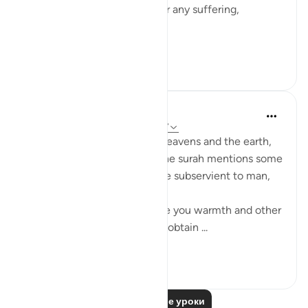
Mercy that does not allow for any suffering,
difficulty, or hardship.
Think of...
Узнать больше
34
5
In the Shade of the Quran
31 неделю назад
·
Ссылка
айа 16:5-7
Against the expanse of the heavens and the earth,
man stands out. Therefore, the surah mentions some
of the creation God has made subservient to man,
beginning with cattle:
"He creates cattle which give you warmth and other
benefits; and from them you obtain ...
Узнать больше
0
0
Читать другие уроки