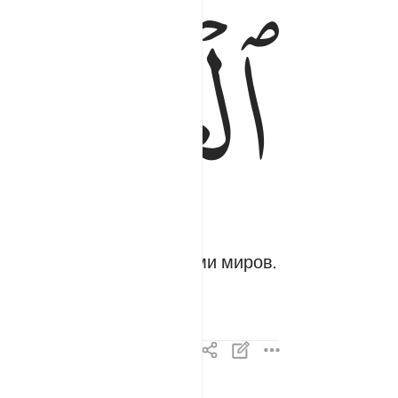
ﲝ
 и возвысил над женщинами миров.