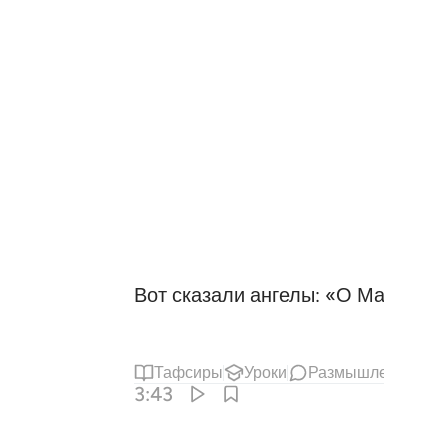
Вот сказали ангелы: «О Марьям (
Тафсиры
Уроки
Размышления
3:43