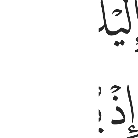
ﲭ
ﲮ
ﲯ
ﲲ
ﲳ