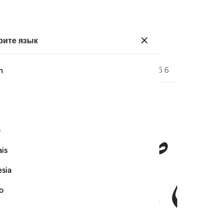
ите язык
Войти
Страница
55
Джуз
3
/
Хизб
6
h
 واصطفاك على نساء العالمين ٤٢
ف
ﲔ
فَىٰكِ وَطَهَّرَكِ وَٱصْطَفَىٰكِ عَلَىٰ نِسَآءِ ٱلْعَـٰلَمِينَ ٤٢
is
esia
no