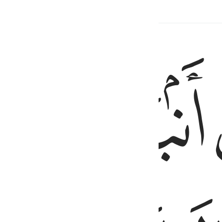
يلقون اقلامهم ايهم يكفل مريم وما كنت لديهم اذ يختصمون ٤٤
ﲩ
ﲪ
يُلْقُونَ أَقْلَـٰمَهُمْ أَيُّهُمْ يَكْفُلُ مَرْيَمَ وَمَا كُنتَ لَدَيْهِمْ إِذْ يَخْتَصِمُونَ ٤٤