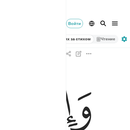
Войти
Стих за стихом
Чтение
واذ قالت الملايكة يا مريم ان الله اصطفاك وطهرك
ﲒ
ﲓ
وَإِذْ قَالَتِ ٱلْمَلَـٰٓئِكَةُ يَـٰمَرْيَمُ إِنَّ ٱللَّهَ ٱصْطَ