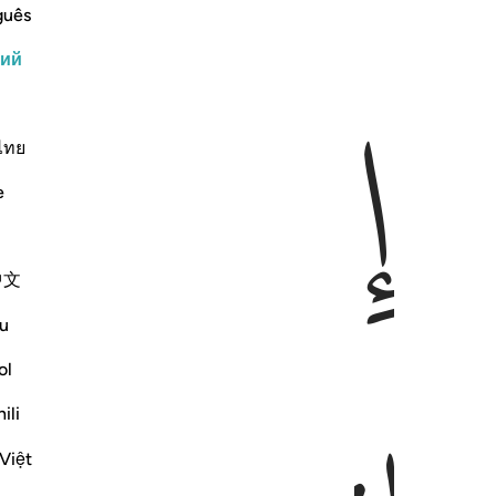
guês
кий
ﲖ
ﲗ
ไทย
e
中文
u
ol
ili
Việt