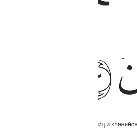
ﲦ
й перед Господом твоим, падай ниц и кланяйся 