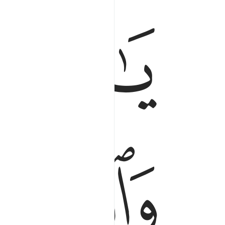
يا مريم اقنتي لربك واسجدي واركعي مع الراكعين ٤٣
ﲟ
يَـٰمَرْيَمُ ٱقْنُتِى لِرَبِّكِ وَٱسْجُدِى وَٱرْكَعِى مَعَ ٱل
ﲢ