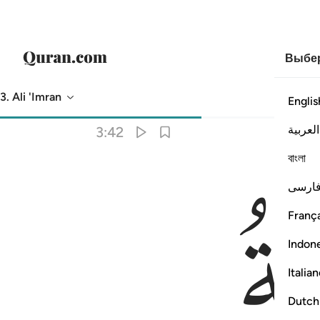
Выбер
3. Ali 'Imran
Englis
Перевод
: Эльмир Кулиев
العربية
3:42
বাংলা
ارسی
França
Indon
Italia
Dutch