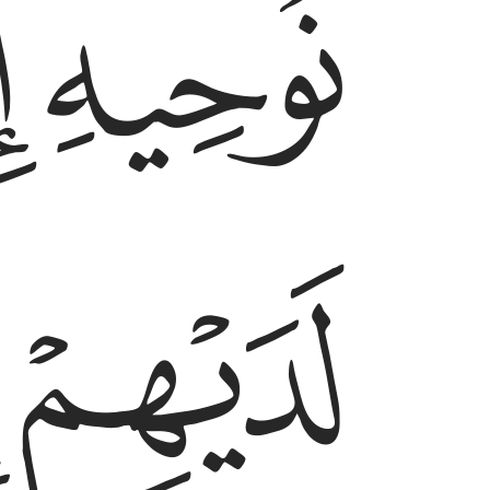
ﲫ
ﲬ
ﲰ
ﲱ