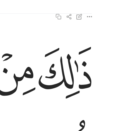
ذالك من انباء الغيب نوحيه اليك وما كنت لديهم اذ 
ﲧ
ﲨ
ذَٰلِكَ مِنْ أَنۢبَآءِ ٱلْغَيْبِ نُوحِيهِ إِلَيْكَ ۚ وَمَا كُنتَ لَدَيْهِمْ إِذْ 