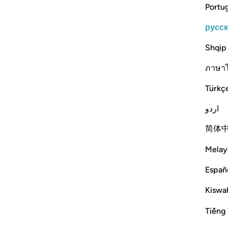
Portu
русс
Shqip
ภาษา
Türkç
اردو
简体
Melay
Españ
Kiswah
Tiếng 