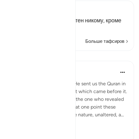
Russian Tafseer Al Saddi
Смысл этих букв неизвестен никому, кроме
Аллаха.
Больше тафсиров
Уроки
Omar Suleiman
8 лет назад
·
Ссылка
айа 3:3
In this verse, Allah says that He sent us the Quran in
truth and that it confirms that which came before it.
Then Allah tells us that He is the one who revealed
the Torah and the Injeel, and at one point these
books were revealed in divine nature, unaltered, a...
Узнать больше
5
0