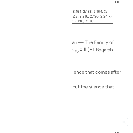
ekaterina myachina
19 недель назад
·
айа 2:83, 3:26, 2:4, 3:113-114, 3:164, 2:188, 2:154, 3:
Ссылка
75, 3:130, 2:245, 2:129, 2:143, 2:2, 2:216, 2:196, 2:24
7, 3:181, 3:3-4, 3:169-170, 3:97, 2:190, 3:110
From Certainty to Clarity
How Surah آل عمران (Āl ʿImrān — The Family of
Imran) completes what Surah البقرة (Al-Baqarah —
The Cow) begins
There is a particular kind of silence that comes after
certainty.
Not the silence of doubt — but the silence that
asks:
N...
Узнать больше
25
2
Sherene Mansor