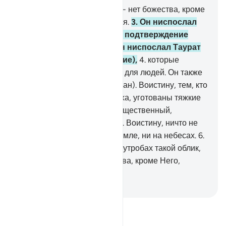
1
.
Алиф. Лам. Мим.
2
.
Аллах - нет божества, кроме
Него, Живого, Вседержителя.
3
.
Он ниспослал
тебе Писание с истиной в подтверждение
того, что было до него. Он ниспослал Таурат
(Тору) и Инджил (Евангелие),
4
.
которые
прежде были руководством для людей. Он также
ниспослал Различение (Коран). Воистину, тем, кто
не верует в знамения Аллаха, уготованы тяжкие
мучения, ведь Аллах - Могущественный,
Способный на возмездие.
5
.
Воистину, ничто не
скроется от Аллаха ни на земле, ни на небесах.
6
.
Он - Тот, Кто придает вам в утробах такой облик,
какой пожелает. Нет божества, кроме Него,
Могущественного, Мудрого.
-
Russian Translation ( Elmir Kuliev )
Прочитайте тафсир.