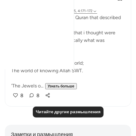
3 года назад
·
Ссылка
сура 1 и айа 3:2-6, 2:22, 2:255, 4:171-172
I used to skip the parts of the Quran that described
Allaah SWT.
I would focus on those parts that i thought were
important; the rules and basically what was
expected of me.
Till I discovered a beautiful world;
The world of knowing Allah SWT.
'The Jewels o...
Узнать больше
8
8
Читайте другие размышления
Заметки и размышления