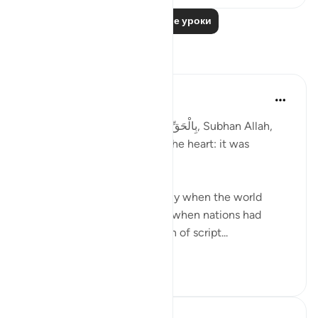
Читать другие уроки
Размышления
Ilm for Success
24 недели назад
·
Ссылка
айа 3:3
When we pause at the word بِالْحَقِّ, Subhan Allah,
something profound strikes the heart: it was
revealed at the Perfect Time.
The Qur’an descended exactly when the world
needed it most. i.e. at a time when nations had
deviated due to the alteration of script...
Узнать больше
4
1