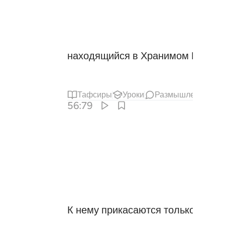
находящийся в Хранимом Писани
Тафсиры
Уроки
Размышления
С
56:79
К нему прикасаются только очищ