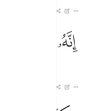
ﱁ
ﱂ
ﱃ
انه لقران كريم ٧٧
إِنَّهُۥ لَقُرْءَانٌۭ كَرِيمٌۭ ٧٧
في كتاب مكنون ٧٨
فِى كِتَـٰبٍۢ مَّكْنُونٍۢ ٧٨