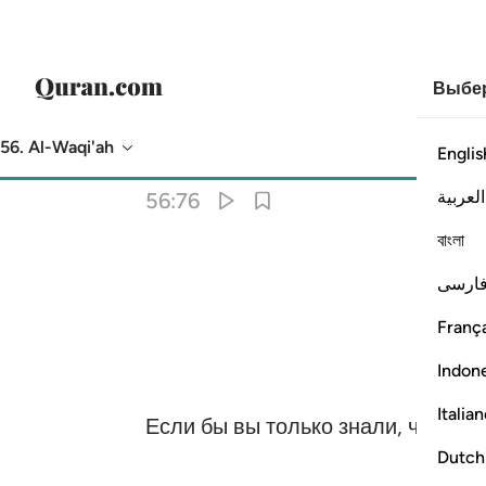
Выбер
56. Al-Waqi'ah
Englis
Перевод
: Эльмир Кулиев
العربية
56:76
বাংলা
ارسی
França
Indon
Italia
Если бы вы только знали, что это 
Dutch