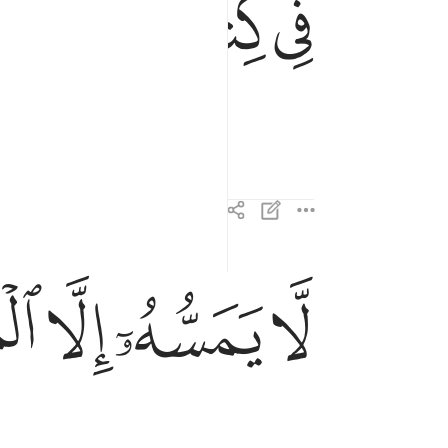
ﱅ
ﱆ
ﱇ
ﱉ
ﱊ
ﱋ
ﱌ
لا يمسه الا المطهرون ٧٩
لَّا يَمَسُّهُۥٓ إِلَّا ٱلْمُطَهَّرُونَ ٧٩