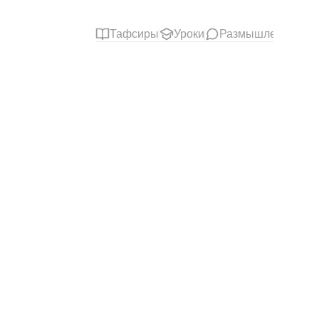
Тафсиры
Уроки
Размышления
С