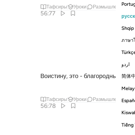
Portu
Тафсиры
Уроки
Размышления
С
56:77
русс
Shqip
ภาษา
Türkç
اردو
Воистину, это - благородный Кора
简体
Melay
Тафсиры
Уроки
Размышления
С
Españ
56:78
Kiswah
Tiếng 