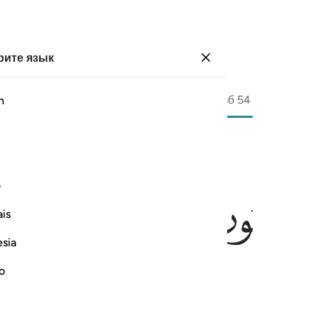
ите язык
Войти
Страница
537
Джуз
27
/
Хизб
54
h
ﳔ
ﳕ
ف
is
esia
no
- клятва великая.