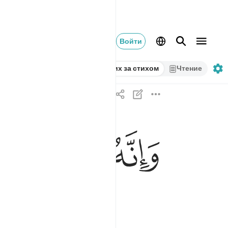
Войти
Стих за стихом
Чтение
ﳐ
ﳑ
ﳒ
ﳓ
وانه لقسم لو تعلمون عظيم ٧٦
وَإِنَّهُۥ لَقَسَمٌۭ لَّوْ تَعْلَمُونَ عَظِيمٌ ٧٦