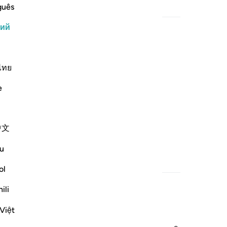
guês
опутствующий контент
кий
ﱄ
ไทย
e
н,
中文
u
опутствующий контент
ol
ili
Việt