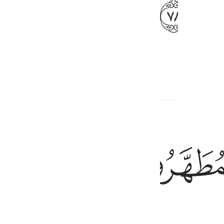
ﱈ
и.
опутствующий контент
ﱍ
енные.