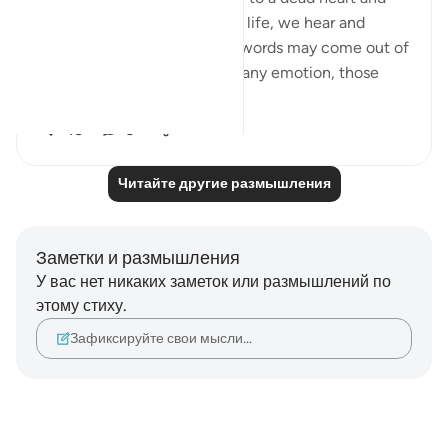
death to an alive heart. In our life, we hear and
deliver a lot of words. Those words may come out of
anger, sadness, happiness or any emotion, those
wor...
Узнать больше
15
9
Читайте другие размышления
Заметки и размышления
У вас нет никаких заметок или размышлений по
этому стиху.
Зафиксируйте свои мысли…