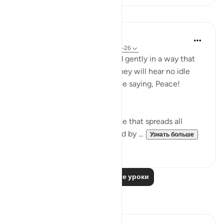
Уроки
In the Shade of the Quran
31 неделю назад
·
Ссылка
айа 56:25-26
Those to the fore are greeted gently in a way that
disdains all idle talk: "There they will hear no idle
talk, no sinful speech, only the saying, Peace!
Peace'." (Verses 25-26)
Their lives are peaceful; peace that spreads all
around them. They are saluted by ...
Узнать больше
0
0
Читать другие уроки
Размышления