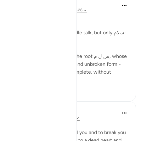
Ola Shoubaki
22 недели назад
·
Ссылка
айа 56:25-26
Gems of Jannah Series
In Jannah, they will hear no idle talk, but only سلام :
peace, wholeness, harmony.
The word سلام springs from the root س ل م, whose
heart meaning is soundness and unbroken form -
the state of being whole, complete, without
fracture. It ...
Узнать больше
4
0
Asma Tariq
2 года назад
·
Ссылка
айа 56:25-26
WORDS
words have the power to heal you and to break you
to pieces. Words can give life to a dead heart and