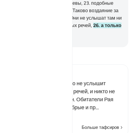
черноокие, большеглазые девы,
23
.
подобные
сокрытым жемчужинам.
24
.
Таково воздаяние за
то, что они совершали.
25
.
Они не услышат там ни
празднословия, ни греховных речей,
26
.
а только
слова: «Мир! Мир!».
-
Russian Translation ( Elmir Kuliev )
Прочитайте тафсир.
Russian Tafseer Al Saddi
В Садах блаженства никто не услышит
пустых и бессмысленных речей, и никто не
будет оскорблен и обижен. Обитатели Рая
будут говорить только добрые и пр…
Читать далее
Больше тафсиров