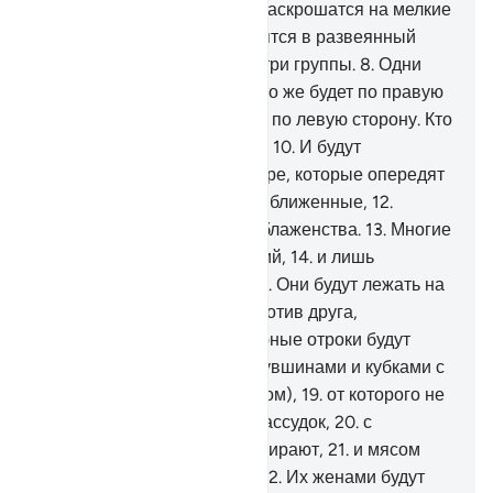
содрогнется,
5
.
когда горы раскрошатся на мелкие
кусочки,
6
.
а затем превратятся в развеянный
прах,
7
.
вы разделитесь на три группы.
8
.
Одни
будут по правую сторону. Кто же будет по правую
сторону?
9
.
Другие же будут по левую сторону. Кто
же будет по левую сторону?
10
.
И будут
опередившие их всех в добре, которые опередят
их и в Раю.
11
.
Это будут приближенные,
12
.
которые пребудут в Садах блаженства.
13
.
Многие
из них - из первых поколений,
14
.
и лишь
немногие - из последних.
15
.
Они будут лежать на
расшитых ложах
16
.
друг против друга,
прислонившись.
17
.
Вечно юные отроки будут
обходить их
18
.
с чашами, кувшинами и кубками с
родниковым напитком (вином),
19
.
от которого не
болит голова и не теряют рассудок,
20
.
с
фруктами, которые они выбирают,
21
.
и мясом
птиц, которое они желают.
22
.
Их женами будут