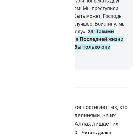
несправедливы».
30
.
Они стали попрекать друг
друга
31
.
и сказали: «Горе нам! Мы преступили
границы дозволенного.
32
.
Быть может, Господь
наш даст нам взамен нечто лучшее. Воистину, мы
обращаемся к нашему Господу».
33
.
Такими
были мучения, а мучения в Последней жизни
будут еще ужаснее! Если бы только они
знали!
-
Russian Translation ( Elmir Kuliev )
Прочитайте тафсир.
Russian Tafseer Al Saddi
Мирское наказание которое постигает тех, кто
заслужил его своими злодеяниями. За их
бесчинство и распутство Аллах лишает их
того, что повлекло за собо…
Читать далее