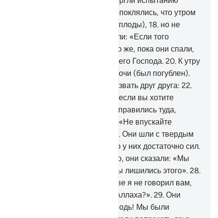
подобно тому, как мы подвергли испытанию
владельцев сада, когда они поклялись, что утром
они непременно сорвут их (плоды),
18
.
но не
сделали оговорки (не сказали: «Если того
пожелает Аллах»).
19
.
Ночью же, пока они спали,
их сад поразила кара от твоего Господа.
20
.
К утру
сад был подобен мрачной ночи (был погублен).
21
.
А на рассвете они стали звать друг друга:
22
.
«Ступайте на вашу пашню, если вы хотите
сорвать плоды!».
23
.
Они отправились туда,
разговаривая шепотом:
24
.
«Не впускайте
сегодня к себе бедняка».
25
.
Они шли с твердым
намерением и полагали, что у них достаточно сил.
26
.
Когда же они увидели его, они сказали: «Мы
сбились с пути!
27
.
О нет! Мы лишились этого».
28
.
Лучший из них сказал: «Разве я не говорил вам,
что надо было прославить Аллаха?».
29
.
Они
сказали: «Пречист наш Господь! Мы были