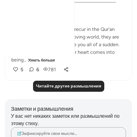
❝. . . if only you knew!❞
❝. . . if only they knew!❞
These rhetorical expressions recur in the Qur'an
multiple times. In the fast-moving world, they are
like pause buttons that freeze you all of a sudden.
And from the crevices of your heart comes into
being...
Узнать больше
5
6
781
Читайте другие размышления
Заметки и размышления
У вас нет никаких заметок или размышлений по
этому стиху.
Зафиксируйте свои мысли…