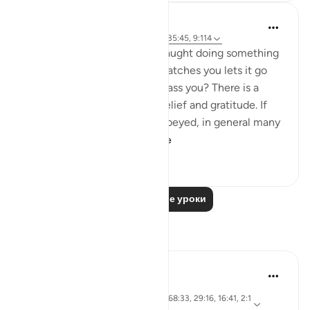
J Yousef
4 года назад
·
Ссылка
айа 68:31-33, 35:45, 9:114
How do you feel when are caught doing something
wrong, but the person who catches you lets it go
and doesn’t punish or embarrass you? There is a
mixture of embarrassment, relief and gratitude. If
you love the person you disobeyed, in general many
would vow nev...
Узнать больше
36
2
763
Читать другие уроки
Размышления
Aireen Akter
2 года назад
·
айа 29:64, 39:26, 16:95, 71:4, 68:33, 29:16, 16:41, 2:1
Ссылка
03, 9:41