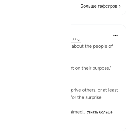
Больше тафсиров
Уроки
In the Shade of the Quran
31 неделю назад
·
Ссылка
айа 68:24-33
The surah adds more ridicule about the people of
the garden:
'Early they went, strongly bent on their purpose.'
(Verse 25)
They certainly felt able to deprive others, or at least
to deprive themselves. Now for the surprise:
'When they saw it, they exclaimed...
Узнать больше
1
0
336