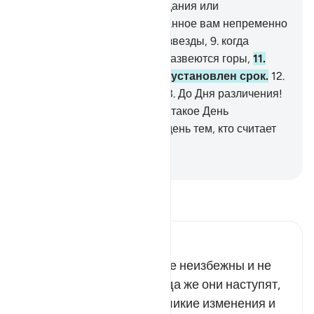
Напоминание
6
.
для оправдания или
предостережения.
7
.
Обещанное вам непременно
сбудется.
8
.
Когда погаснут звезды,
9
.
когда
расколется небо,
10
.
когда развеются горы,
11
.
когда посланникам будет установлен срок.
12
.
До какого дня отсрочено?
13
.
До Дня различения!
14
.
Откуда ты мог знать, что такое День
различения?
15
.
Горе в тот день тем, кто считает
истину ложью!
-
Russian Translation ( Elmir Kuliev )
Прочитайте тафсир.
Russian Tafseer Al Saddi
Воскрешение и воздаяние неизбежны и не
вызывают сомнения. Когда же они наступят,
то весь мир постигнут великие изменения и