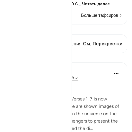
сильный ужас, от которого с…
Читать далее
Больше тафсиров
Просмотреть кираат
В этом стихе есть 1 Пересечения
См. Перекрестки
Уроки
In the Shade of the Quran
31 неделю назад
·
Ссылка
айа 77:8-19
Universal Upheaval
This enigmatic beginning of Verses 1-7 is now
followed by a strong jolt as we are shown images of
great events that take place in the universe on the
day appointed for God's messengers to present the
results of their having delivered the di...