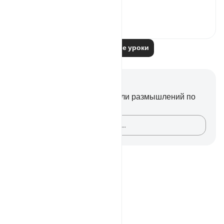
Узнать больше
0
0
Читать другие уроки
Заметки и размышления
У вас нет никаких заметок или размышлений по
этому стиху.
Зафиксируйте свои мысли…