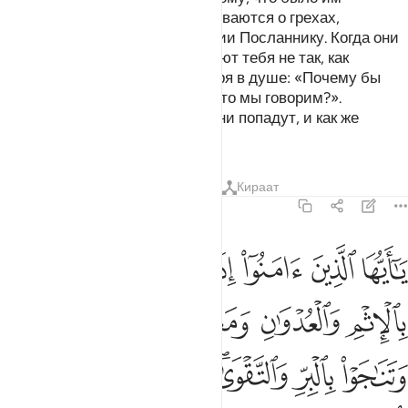
запрещено, и тайно переговариваются о грехах,
посягательстве и неповиновении Посланнику. Когда они
приходят к тебе, то приветствуют тебя не так, как
приветствует тебя Аллах, говоря в душе: «Почему бы
Аллаху не наказать нас за то, что мы говорим?».
Довольно с них Геенны! Туда они попадут, и как же
скверно это место прибытия!
Тафсиры
Уроки
Размышления
Кираат
58:9
ﲞ
ﲟ
ﲠ
ﲡ
ﲢ
ﲣ
ﲤ
ا ايها الذين امنوا اذا تناجيتم فلا تتناجوا بالاثم والعدوان ومعصيت الرسول
َـٰٓأَيُّهَا ٱلَّذِينَ ءَامَنُوٓا۟ إِذَا تَنَـٰجَيْتُمْ فَلَا تَتَنَـٰجَوْا۟ بِٱلْإِثْمِ وَٱلْعُدْوَٰنِ وَمَ
ﲥ
ﲦ
ﲧ
ﲨ
ﲩ
ﲪ
ﲫﲬ
ﲭ
ﲮ
ﲯ
ﲰ