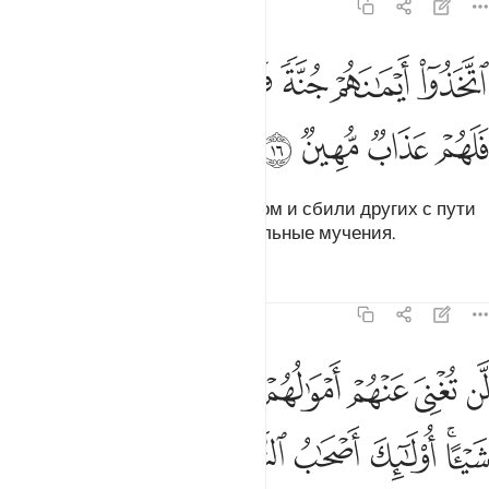
58:16
ﲖ
ﲗ
ﲘ
ﲙ
ﲚ
ﲛ
تخذوا ايمانهم جنة فصدوا عن سبيل الله فلهم عذاب مهين ١٦
ﲜ
تَّخَذُوٓا۟ أَيْمَـٰنَهُمْ جُنَّةًۭ فَصَدُّوا۟ عَن سَبِيلِ ٱللَّهِ فَلَهُمْ عَذَابٌۭ مُّهِينٌۭ
ﲝ
ﲞ
ﲟ
ﲠ
Они сделали свои клятвы щитом и сбили других с пути
Аллаха. Им уготованы унизительные мучения.
Тафсиры
Уроки
Размышления
58:17
ﲡ
ﲢ
ﲣ
ﲤ
ﲥ
ﲦ
ﲧ
ﲨ
ن تغني عنهم اموالهم ولا اولادهم من الله شييا اولايك اصحاب النار هم في
َّن تُغْنِىَ عَنْهُمْ أَمْوَٰلُهُمْ وَلَآ أَوْلَـٰدُهُم مِّنَ ٱللَّهِ شَيْـًٔا ۚ أُو۟لَـٰٓئِكَ أَصْحَـٰبُ ٱلنَّارِ ۖ هُم
ﲩﲪ
ﲫ
ﲬ
ﲭﲮ
ﲯ
ﲰ
ﲱ
ﲲ