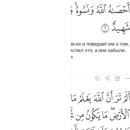
ﳄ
ﳅ
ﳆﳇ
ﳈ
ﳉ
ﳊ
ﳋ
ﳌ
ﳍ
В тот день Аллах воскресит их всех и поведает им о том,
что они совершили. Аллах исчислил это, а они забыли.
Аллах - Свидетель всякой вещи.
Тафсиры
Уроки
Размышления
58:7
ﱁ
ﱂ
ﱃ
ﱄ
ﱅ
ﱆ
ﱇ
ﱈ
ﱉ
ﱊ
لم تر ان الله يعلم ما في السماوات وما في الارض ما يكون من نجوى ثلاثة
َلَمْ تَرَ أَنَّ ٱللَّهَ يَعْلَمُ مَا فِى ٱلسَّمَـٰوَٰتِ وَمَا فِى ٱلْأَرْضِ ۖ مَا يَكُونُ مِن نَّجْوَىٰ ثَلَـٰثَةٍ
ﱋﱌ
ﱍ
ﱎ
ﱏ
ﱐ
ﱑ
ﱒ
ﱓ