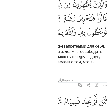
ﱰ
ﱱ
ﱲ
ﱳ
ﱴ
ﱵ
ﱶ
َٱلَّذِينَ يُظَـٰهِرُونَ مِن نِّسَآئِهِمْ ثُمَّ يَعُودُونَ لِمَا قَالُوا۟ فَتَحْرِيرُ رَقَبَةٍۢ مِّن
ﱷ
ﱸ
ﱹ
ﱺ
ﱻ
ﱼ
ﱽﱾ
ﱿ
ﲀ
ﲁﲂ
ﲃ
ﲄ
ﲅ
ﲆ
ﲇ
Те, которые объявляют своих жен запретными для себя,
а потом отрекаются от сказанного, должны освободить
одного раба прежде, чем они прикоснутся друг к другу.
Этим вас увещевают, и Аллах ведает о том, что вы
совершаете.
Тафсиры
Уроки
Размышления
Кираат
58:4
ﲈ
ﲉ
ﲊ
ﲋ
ﲌ
ﲍ
ﲎ
ﲏ
من لم يجد فصيام شهرين متتابعين من قبل ان يتماسا فمن لم يستطع فاط
َمَن لَّمْ يَجِدْ فَصِيَامُ شَهْرَيْنِ مُتَتَابِعَيْنِ مِن قَبْلِ أَن يَتَمَآسَّا ۖ فَمَن لَّمْ يَسْتَطِعْ فَإ