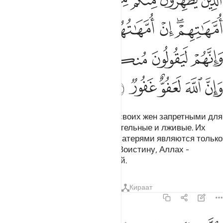
ﱕ
ﱖ
ﱗ
ﱘ
ﱙ
ﱚ
ﱛ
لَّذِينَ يُظَـٰهِرُونَ مِنكُم مِّن نِّسَآئِهِم مَّا هُنَّ أُمَّهَـٰتِهِمْ ۖ إِنْ أُمَّهَـٰتُهُمْ إِلَّا ٱل
ﱜﱝ
ﱞ
ﱟ
ﱠ
ﱡ
ﱢﱣ
ﱤ
ﱥ
ﱦ
ﱧ
ﱨ
ﱩﱪ
ﱫ
ﱬ
ﱭ
ﱮ
ﱯ
Те из вас, которые объявляют своих жен запретными для
себя, говорят слова предосудительные и лживые. Их
жены - не матери им, ведь их матерями являются только
женщины, которые их родили. Воистину, Аллах -
Снисходительный, Прощающий.
Тафсиры
Уроки
Размышления
Кираат
58:3
الذين يظاهرون من نسايهم ثم يعودون لما قالوا فتحرير رقبة من قبل ان 