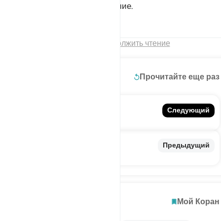
партия Аллаха - это преуспевшие.
Тафсиры
Уроки
Размышления
Конец главы
Продолжить чтение
Читать далее
Прочитайте еще раз
59. Al-Hashr
Следующий
Сбор
57. Al-Hadid
Предыдущий
Железо
Исследовать
Мой Коран