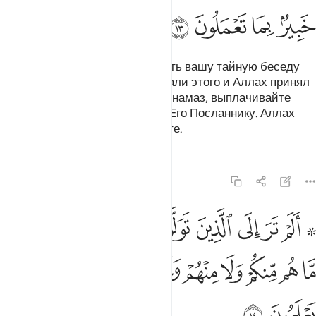
ﱱ
ﱲ
ﱳ
ﱴ
Неужели вы боялись предварять вашу тайную беседу
милостыней? Если вы не сделали этого и Аллах принял
ваше покаяние, то совершайте намаз, выплачивайте
закят и повинуйтесь Аллаху и Его Посланнику. Аллах
ведает о том, что вы совершаете.
Тафсиры
Уроки
Размышления
58:14
ﱵ ﱶ
ﱷ
ﱸ
ﱹ
ﱺ
ﱻ
ﱼ
ﱽ
ﱾ
لم تر الى الذين تولوا قوما غضب الله عليهم ما هم منكم ولا منهم ويح
َلَمْ تَرَ إِلَى ٱلَّذِينَ تَوَلَّوْا۟ قَوْمًا غَضِبَ ٱللَّهُ عَلَيْهِم مَّا هُم مِّنكُمْ وَلَا مِنْهُمْ
ﱿ
ﲀ
ﲁ
ﲂ
ﲃ
ﲄ
ﲅ
ﲆ
ﲇ
ﲈ
ﲉ