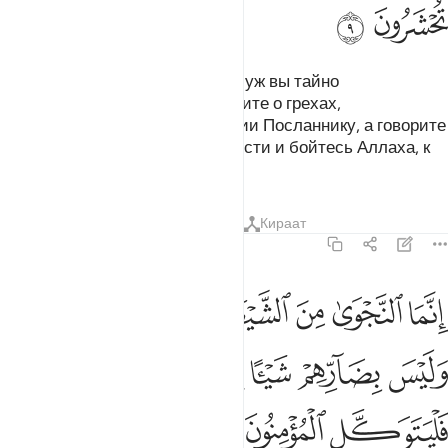
ﲱ
ﲲ
О те, которые уверовали! Если уж вы тайно
переговариваетесь, то не говорите о грехах,
посягательстве и неповиновении Посланнику, а говорите
о благочестии и богобоязненности и бойтесь Аллаха, к
Которому вы будете собраны.
Тафсиры
Уроки
Размышления
Кираат
58:10
ﲳ
ﲴ
ﲵ
ﲶ
ﲷ
ﲸ
ﲹ
نما النجوى من الشيطان ليحزن الذين امنوا وليس بضارهم شييا الا باذن ا
ِنَّمَا ٱلنَّجْوَىٰ مِنَ ٱلشَّيْطَـٰنِ لِيَحْزُنَ ٱلَّذِينَ ءَامَنُوا۟ وَلَيْسَ بِضَآرِّ
ﲺ
ﲻ
ﲼ
ﲽ
ﲾ
ﲿﳀ
ﳁ
ﳂ
ﳃ
ﳄ
ﳅ