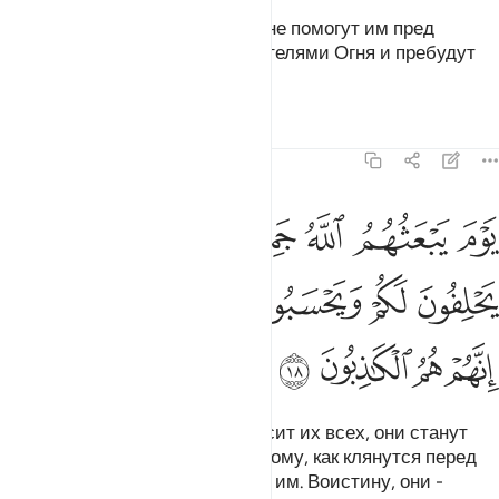
Ни имущество, ни дети ничем не помогут им пред
Аллахом. Они являются обитателями Огня и пребудут
там вечно.
Тафсиры
Уроки
Размышления
58:18
ﲳ
ﲴ
ﲵ
ﲶ
ﲷ
ﲸ
ﲹ
وم يبعثهم الله جميعا فيحلفون له كما يحلفون لكم ويحسبون انهم على شيء
َوْمَ يَبْعَثُهُمُ ٱللَّهُ جَمِيعًۭا فَيَحْلِفُونَ لَهُۥ كَمَا يَحْلِفُونَ لَكُمْ ۖ وَيَحْس
ﲺ
ﲻ
ﲼ
ﲽ
ﲾ
ﲿﳀ
ﳁ
ﳂ
ﳃ
ﳄ
ﳅ
В тот день, когда Аллах воскресит их всех, они станут
клясться перед Ним, подобно тому, как клянутся перед
вами, полагая, что это поможет им. Воистину, они -