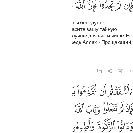
ﱒ
ﱓ
ﱔ
ﱕ
ﱖ
ﱗ
ﱘ
ﱙ
О те, которые уверовали! Если вы беседуете с
Посланником в тайне, то предварите вашу тайную
беседу милостыней. Так будет лучше для вас и чище. Но
если вы ничего не найдете, то ведь Аллах - Прощающий,
Милосердный.
Тафсиры
Уроки
Размышления
58:13
ﱚ
ﱛ
ﱜ
ﱝ
ﱞ
ﱟ
ﱠﱡ
اشفقتم ان تقدموا بين يدي نجواكم صدقات فاذ لم تفعلوا وتاب الله عليكم 
َأَشْفَقْتُمْ أَن تُقَدِّمُوا۟ بَيْنَ يَدَىْ نَجْوَىٰكُمْ صَدَقَـٰتٍۢ ۚ فَإِذْ لَمْ تَفْعَلُوا۟ وَ
ﱢ
ﱣ
ﱤ
ﱥ
ﱦ
ﱧ
ﱨ
ﱩ
ﱪ
ﱫ
ﱬ
ﱭ
ﱮﱯ
ﱰ