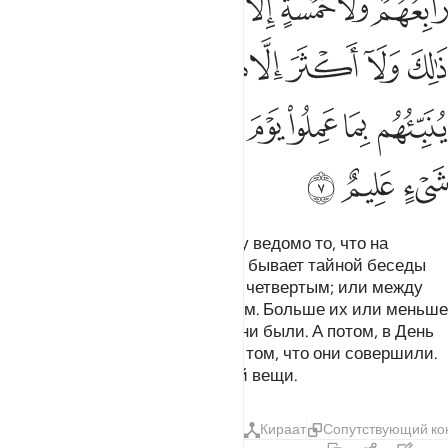
ﱔ
ﱕ
ﱖ
ﱗ
ﱘ
ﱙ
ﱚ
ﱛ
ﱜ
ﱝ
ﱞ
ﱟ
ﱠ
ﱡ
ﱢ
ﱣ
ﱤ
ﱥﱦ
ﱧ
ﱨ
ﱩ
ﱪ
ﱫ
ﱬﱭ
ﱮ
ﱯ
ﱰ
ﱱ
ﱲ
ﱳ
Разве ты не знаешь, что Аллаху ведомо то, что на
небесах, и то, что на земле? Не бывает тайной беседы
между тремя, чтобы Он не был четвертым; или между
пятью, чтобы Он не был шестым. Больше их или меньше
- Он всегда с ними, где бы они ни были. А потом, в День
воскресения, Он поведает им о том, что они совершили.
Воистину, Аллах знает о всякой вещи.
Тафсиры
Уроки
Размышления
Кираат
Сопутствующий ко