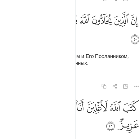
ﳘ
ﳙ
ﳚ
ﳛ
ﳜ
ن الذين يحادون الله ورسوله اولايك في الاذلين ٢٠
ﳝ
ﳞ
ﳟ
ِنَّ ٱلَّذِينَ يُحَآدُّونَ ٱللَّهَ وَرَسُولَهُۥٓ أُو۟لَـٰٓئِكَ فِى ٱلْأَذَلِّينَ ٢٠
ﳠ
Те, которые враждуют с Аллахом и Его Посланником,
окажутся в числе самых униженных.
Тафсиры
Уроки
Размышления
58:21
ﳡ
ﳢ
ﳣ
ﳤ
ﳥﳦ
تب الله لاغلبن انا ورسلي ان الله قوي عزيز ٢١
ﳧ
ﳨ
ﳩ
َتَبَ ٱللَّهُ لَأَغْلِبَنَّ أَنَا۠ وَرُسُلِىٓ ۚ إِنَّ ٱللَّهَ قَوِىٌّ عَزِيزٌۭ ٢١
ﳪ
ﳫ