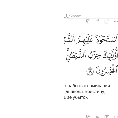
лжецы.
Тафсиры
Уроки
Размышления
Кираат
58:19
ﳆ
ﳇ
ﳈ
ﳉ
ﳊ
ﳋﳌ
ستحوذ عليهم الشيطان فانساهم ذكر الله اولايك حزب الشيطان الا ان 
سْتَحْوَذَ عَلَيْهِمُ ٱلشَّيْطَـٰنُ فَأَنسَىٰهُمْ ذِكْرَ ٱللَّهِ ۚ أُو۟لَـٰٓئِكَ حِزْبُ ٱلش
ﳍ
ﳎ
ﳏﳐ
ﳑ
ﳒ
ﳓ
ﳔ
ﳕ
ﳖ
ﳗ
Дьявол одолел их и заставил их забыть о поминании
Аллаха. Они являются партией дьявола. Воистину,
партия дьявола - это потерпевшие убыток.
Тафсиры
Уроки
Размышления
58:20