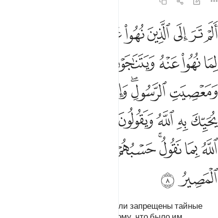
58:8
ﱴ
ﱵ
ﱶ
ﱷ
ﱸ
ﱹ
ﱺ
ﱻ
ﱼ
لم تر الى الذين نهوا عن النجوى ثم يعودون لما نهوا عنه ويتناجون بال
َلَمْ تَرَ إِلَى ٱلَّذِينَ نُهُوا۟ عَنِ ٱلنَّجْوَىٰ ثُمَّ يَعُودُونَ لِمَا نُهُوا۟ عَنْ
ﱽ
ﱾ
ﱿ
ﲀ
ﲁ
ﲂ
ﲃ
ﲄﲅ
ﲆ
ﲇ
ﲈ
ﲉ
ﲊ
ﲋ
ﲌ
ﲍ
ﲎ
ﲏ
ﲐ
ﲑ
ﲒ
ﲓ
ﲔ
ﲕﲖ
ﲗ
ﲘ
ﲙﲚ
ﲛ
ﲜ
ﲝ
Разве ты не видел тех, кому были запрещены тайные
беседы. Они возвращаются к тому, что было им