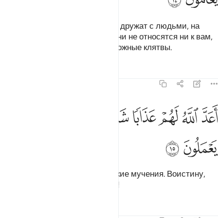
Разве ты не видел тех, которые дружат с людьми, на
которых разгневался Аллах? Они не относятся ни к вам,
ни к ним. Они дают заведомо ложные клятвы.
Тафсиры
Уроки
Размышления
58:15
ﲊ
ﲋ
ﲌ
ﲍ
ﲎﲏ
ﲐ
عد الله لهم عذابا شديدا انهم ساء ما كانوا يعملون ١٥
ﲑ
ﲒ
ﲓ
َعَدَّ ٱللَّهُ لَهُمْ عَذَابًۭا شَدِيدًا ۖ إِنَّهُمْ سَآءَ مَا كَانُوا۟ يَعْمَلُونَ ١٥
ﲔ
ﲕ
Аллах приготовил для них тяжкие мучения. Воистину,
скверно то, что они совершают!
Тафсиры
Уроки
Размышления