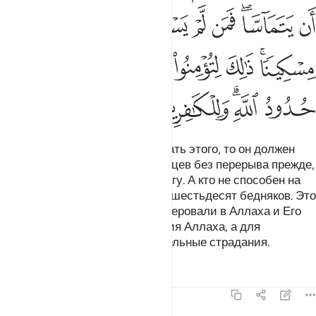
ﲐ
ﲑﲒ
ﲓ
ﲔ
ﲕ
ﲖ
ﲗ
ﲘﲙ
ﲚ
ﲛ
ﲜ
ﲝﲞ
ﲟ
ﲠ
ﲡﲢ
ﲣ
ﲤ
ﲥ
ﲦ
Если кто-либо не сможет сделать этого, то он должен
поститься в течение двух месяцев без перерыва прежде,
чем они прикоснутся друг к другу. А кто не способен на
это, тому надлежит накормить шестьдесят бедняков. Это
делается для того, чтобы вы уверовали в Аллаха и Его
Посланника. Таковы ограничения Аллаха, а для
неверующих уготованы мучительные страдания.
Тафсиры
Уроки
Размышления
58:5