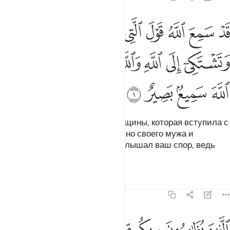
ﱁ
ﱂ
ﱃ
ﱄ
ﱅ
ﱆ
ﱇ
ﱈ
د سمع الله قول التي تجادلك في زوجها وتشتكي الى الله والله يسمع تح
َدْ سَمِعَ ٱللَّهُ قَوْلَ ٱلَّتِى تُجَـٰدِلُكَ فِى زَوْجِهَا وَتَشْتَكِىٓ إِلَى ٱللَّهِ وَٱللَّهُ يَسْ
ﱉ
ﱊ
ﱋ
ﱌ
ﱍ
ﱎﱏ
ﱐ
ﱑ
ﱒ
ﱓ
ﱔ
Аллах уже услышал слова женщины, которая вступила с
тобой в пререкания относительно своего мужа и
пожаловалась Аллаху. Аллах слышал ваш спор, ведь
Аллах - Слышащий, Видящий.
Тафсиры
Уроки
Размышления
58:2
لذين يظاهرون منكم من نسايهم ما هن امهاتهم ان امهاتهم الا اللايي ولد