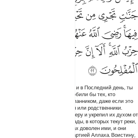
ﱡ
ﱢ
ﱣ
ﱤ
ﱥ
ﱦ
ﱧﱨ
ﱩ
ﱪ
ﱫ
ﱬ
ﱭﱮ
ﱯ
ﱰ
ﱱﱲ
ﱳ
ﱴ
ﱵ
ﱶ
ﱷ
ﱸ
ﱹ
Среди тех, кто верует в Аллаха и в Последний день, ты
не найдешь людей, которые любили бы тех, кто
враждует с Аллахом и Его Посланником, даже если это
будут их отцы, сыновья, братья или родственники.
Аллах начертал в их сердцах веру и укрепил их духом от
Него. Он введет их в Райские сады, в которых текут реки,
и они пребудут там вечно. Аллах доволен ими, и они
довольны Им. Они являются партией Аллаха. Воистину,