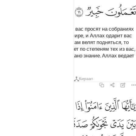
ﳤ
ﳥ
ﳦ
О те, которые уверовали! Когда вас просят на собраниях
сесть пошире, то садитесь пошире, и Аллах одарит вас
местом просторным. Когда же вам велят подняться, то
поднимайтесь. Аллах возвышает по степеням тех из вас,
кто уверовал, и тех, кому даровано знание. Аллах ведает
о том, что вы совершаете.
Тафсиры
Уроки
Размышления
Кираат
58:12
ﱁ
ﱂ
ﱃ
ﱄ
ﱅ
ﱆ
ﱇ
ا ايها الذين امنوا اذا ناجيتم الرسول فقدموا بين يدي نجواكم صدقة ذالك
َـٰٓأَيُّهَا ٱلَّذِينَ ءَامَنُوٓا۟ إِذَا نَـٰجَيْتُمُ ٱلرَّسُولَ فَقَدِّمُوا۟ بَيْنَ يَدَىْ نَجْوَىٰكُ
ﱈ
ﱉ
ﱊ
ﱋﱌ
ﱍ
ﱎ
ﱏ
ﱐﱑ