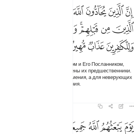
ﲧ
ﲨ
ﲩ
ﲪ
ﲫ
ﲬ
ﲭ
ﲮ
ن الذين يحادون الله ورسوله كبتوا كما كبت الذين من قبلهم وقد انزلنا 
ِنَّ ٱلَّذِينَ يُحَآدُّونَ ٱللَّهَ وَرَسُولَهُۥ كُبِتُوا۟ كَمَا كُبِتَ ٱلَّذِينَ مِن قَبْلِهِمْ ۚ وَ
ﲯ
ﲰ
ﲱﲲ
ﲳ
ﲴ
ﲵ
ﲶﲷ
ﲸ
ﲹ
ﲺ
ﲻ
Те, которые враждуют с Аллахом и Его Посланником,
будут унижены, как были унижены их предшественники.
Мы уже ниспослали ясные знамения, а для неверующих
уготованы унизительные мучения.
Тафсиры
Уроки
Размышления
58:6
ﲼ
ﲽ
ﲾ
ﲿ
ﳀ
ﳁ
ﳂﳃ
وم يبعثهم الله جميعا فينبيهم بما عملوا احصاه الله ونسوه والله على ك
َوْمَ يَبْعَثُهُمُ ٱللَّهُ جَمِيعًۭا فَيُنَبِّئُهُم بِمَا عَمِلُوٓا۟ ۚ أَحْصَىٰهُ ٱللَّهُ وَنَسُوهُ 