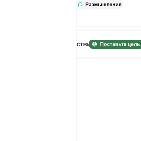
информация
Тафсир
Размышления
Уроки
слеживайте своё путешествие!
Поставьте цель