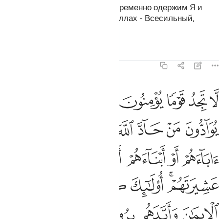
Аллах предписал: «Победу непременно одержим Я и
Мои посланники!». Воистину, Аллах - Всесильный,
Могущественный.
Тафсиры
Уроки
Размышления
58:22
ﱁ
ﱂ
ﱃ
ﱄ
ﱅ
ﱆ
ﱇ
ا تجد قوما يومنون بالله واليوم الاخر يوادون من حاد الله ورسوله ولو ك
َّا تَجِدُ قَوْمًۭا يُؤْمِنُونَ بِٱللَّهِ وَٱلْيَوْمِ ٱلْـَٔاخِرِ يُوَآدُّونَ مَنْ حَآدّ
ﱈ
ﱉ
ﱊ
ﱋ
ﱌ
ﱍ
ﱎ
ﱏ
ﱐ
ﱑ
ﱒ
ﱓ
ﱔ
ﱕﱖ
ﱗ
ﱘ
ﱙ
ﱚ
ﱛ
ﱜ
ﱝ
ﱞﱟ
ﱠ