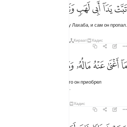
ﱸ
ﱹ
ﱺ
بت يدا ابي لهب وتب ١
ﱻ
ﱼ
ﱽ
َبَّتْ يَدَآ أَبِى لَهَبٍۢ وَتَبَّ ١
Да пропадут пропадом руки Абу Лахаба, и сам он пропал.
Тафсиры
Уроки
Размышления
Кираат
Хадис
111:2
ﱾ
ﱿ
ﲀ
ا اغنى عنه ماله وما كسب ٢
ﲁ
ﲂ
ﲃ
ﲄ
َآ أَغْنَىٰ عَنْهُ مَالُهُۥ وَمَا كَسَبَ ٢
Не спасло его богатство и то, что он приобрел
(положение в обществе и дети).
Тафсиры
Уроки
Размышления
Хадис
111:3
يصلى نارا ذات لهب ٣