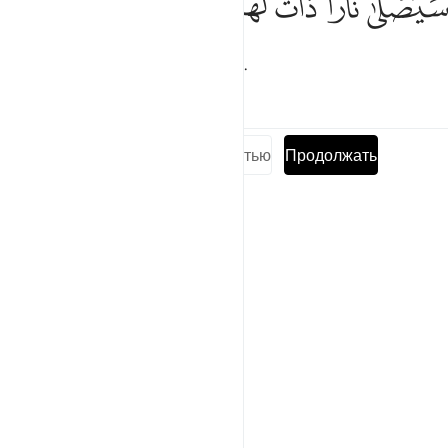
ﲅ
ﲆ
ﲇ
ﲈ
ﲉ
َيَصْلَىٰ نَارًۭا ذَاتَ لَهَبٍۢ ٣
Он попадет в пламенный Огонь.
Тафсиры
Уроки
Размышления
Прочитать суру полностью
Продолжать